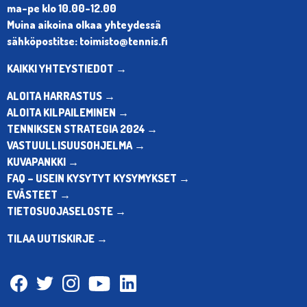
ma-pe klo 10.00-12.00
Muina aikoina olkaa yhteydessä
sähköpostitse: toimisto@tennis.fi
KAIKKI YHTEYSTIEDOT →
ALOITA HARRASTUS →
ALOITA KILPAILEMINEN →
TENNIKSEN STRATEGIA 2024 →
VASTUULLISUUSOHJELMA →
KUVAPANKKI →
FAQ – USEIN KYSYTYT KYSYMYKSET →
EVÄSTEET →
TIETOSUOJASELOSTE →
TILAA UUTISKIRJE →