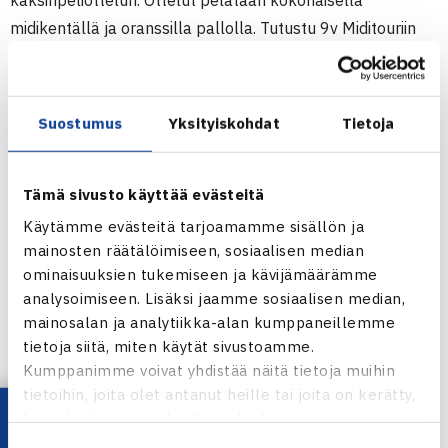
midikentällä ja oranssilla pallolla. Tutustu 9v Miditouriin
tarkemmin
täältä
.
Suostumus
Yksityiskohdat
Tietoja
Tämä sivusto käyttää evästeitä
Käytämme evästeitä tarjoamamme sisällön ja
mainosten räätälöimiseen, sosiaalisen median
ominaisuuksien tukemiseen ja kävijämäärämme
analysoimiseen. Lisäksi jaamme sosiaalisen median,
mainosalan ja analytiikka-alan kumppaneillemme
tietoja siitä, miten käytät sivustoamme.
Miditour jatkuu vuonna 2021
Kumppanimme voivat yhdistää näitä tietoja muihin
tietoihin, joita olet antanut heille tai joita on kerätty,
9v Miditour jatkuu ensi vuonna, jolloin pelataan seitsemän
kun olet käyttänyt heidän palvelujaan.
osakilpailua. Kilpailujen järjestäjät sekä ajankohdat ovat