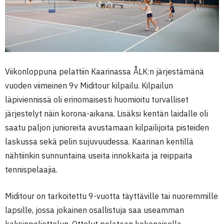
Viikonloppuna pelattiin Kaarinassa ÅLK:n järjestämänä
vuoden viimeinen 9v Miditour kilpailu. Kilpailun
läpiviennissä oli erinomaisesti huomioitu turvalliset
järjestelyt näin korona-aikana. Lisäksi kentän laidalle oli
saatu paljon junioreita avustamaan kilpailijoita pisteiden
laskussa sekä pelin sujuvuudessa. Kaarinan kentillä
nähtiinkin sunnuntaina useita innokkaita ja reippaita
tennispelaajia.
Miditour on tarkoitettu 9-vuotta täyttäville tai nuoremmille
lapsille, jossa jokainen osallistuja saa useamman
kaksinpeliottelun. Ottelut pelataan kokonaisella