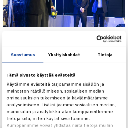
Hannu Granroth, Elämäntyöpalkinto
VUODEN PARHAAT 2025
Suostumus
Yksityiskohdat
Tietoja
Vuoden tyttöjuniori: Nuppu Palm, Smash
Vuoden poikajuniori: Oskari Paldanius, Smash
Vuoden valmentaja: Kim Tiilikainen
Tämä sivusto käyttää evästeitä
Vuoden naispelaaja: Laura Hietaranta, HVS
Käytämme evästeitä tarjoamamme sisällön ja
Vuoden miespelaaja: Harri Heliövaara, Sata
mainosten räätälöimiseen, sosiaalisen median
ominaisuuksien tukemiseen ja kävijämäärämme
Vuoden tennisteko: Harri Heliövaaran Australian avointen
analysoimiseen. Lisäksi jaamme sosiaalisen median,
voitto
mainosalan ja analytiikka-alan kumppaneillemme
Elämäntyöpalkinto: Hannu Granroth
tietoja siitä, miten käytät sivustoamme.
Kumppanimme voivat yhdistää näitä tietoja muihin