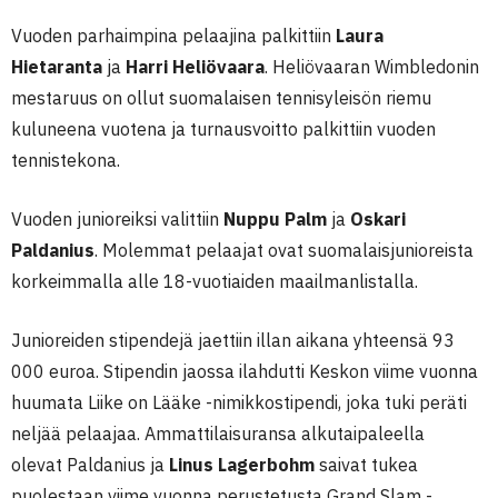
Vuoden parhaimpina pelaajina palkittiin
Laura
Hietaranta
ja
Harri Heliövaara
. Heliövaaran Wimbledonin
mestaruus on ollut suomalaisen tennisyleisön riemu
kuluneena vuotena ja turnausvoitto palkittiin vuoden
tennistekona.
Vuoden junioreiksi valittiin
Nuppu Palm
ja
Oskari
Paldanius
. Molemmat pelaajat ovat suomalaisjunioreista
korkeimmalla alle 18-vuotiaiden maailmanlistalla.
Junioreiden stipendejä jaettiin illan aikana yhteensä 93
000 euroa. Stipendin jaossa ilahdutti Keskon viime vuonna
huumata Liike on Lääke -nimikkostipendi, joka tuki peräti
neljää pelaajaa. Ammattilaisuransa alkutaipaleella
olevat
Paldanius ja
Linus Lagerbohm
saivat tukea
puolestaan viime vuonna perustetusta Grand Slam -