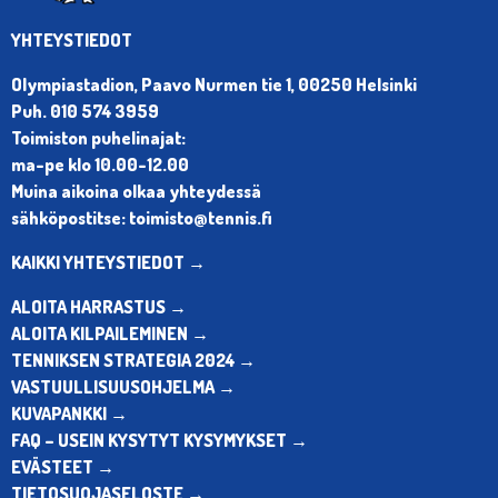
YHTEYSTIEDOT
Olympiastadion, Paavo Nurmen tie 1, 00250 Helsinki
Puh. 010 574 3959
Toimiston puhelinajat:
ma-pe klo 10.00-12.00
Muina aikoina olkaa yhteydessä
sähköpostitse: toimisto@tennis.fi
KAIKKI YHTEYSTIEDOT →
ALOITA HARRASTUS →
ALOITA KILPAILEMINEN →
TENNIKSEN STRATEGIA 2024 →
VASTUULLISUUSOHJELMA →
KUVAPANKKI →
FAQ – USEIN KYSYTYT KYSYMYKSET →
EVÄSTEET →
TIETOSUOJASELOSTE →