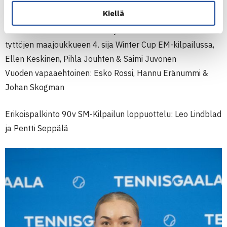
Vuoden tennistoimittaja: Niclas Lönnqvist, HBL
Kiellä
Vuoden Hippo Street Tennis -toimija: Valko-Pallo
Vuoden Nuorten tennisteko by Cintoia: 12-vuotiaiden
tyttöjen maajoukkueen 4. sija Winter Cup EM-kilpailussa,
Ellen Keskinen, Pihla Jouhten & Saimi Juvonen
Vuoden vapaaehtoinen: Esko Rossi, Hannu Eränummi &
Johan Skogman
Erikoispalkinto 90v SM-Kilpailun loppuottelu: Leo Lindblad
ja Pentti Seppälä