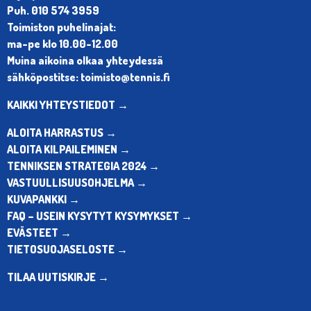
Puh. 010 574 3959
Toimiston puhelinajat:
ma-pe klo 10.00-12.00
Muina aikoina olkaa yhteydessä
sähköpostitse: toimisto@tennis.fi
KAIKKI YHTEYSTIEDOT →
ALOITA HARRASTUS →
ALOITA KILPAILEMINEN →
TENNIKSEN STRATEGIA 2024 →
VASTUULLISUUSOHJELMA →
KUVAPANKKI →
FAQ – USEIN KYSYTYT KYSYMYKSET →
EVÄSTEET →
TIETOSUOJASELOSTE →
TILAA UUTISKIRJE →