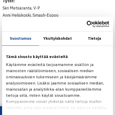
Tytöt:
Siiri Metsäranta, V-P
Anni Heliskoski, Smash-Espoo
Charlotta Laakso, VarTe
Sohvi Vehko, LVS
Sonia Sirenius, HVS
Suostumus
Yksityiskohdat
Tietoja
Varvara Vabistsevits, Sata
Iiris Lehtonen, Smash
Tämä sivusto käyttää evästeitä
Hilla Virtanen, Smash
Käytämme evästeitä tarjoamamme sisällön ja
mainosten räätälöimiseen, sosiaalisen median
Pojat:
ominaisuuksien tukemiseen ja kävijämäärämme
Kaius Ketola, HLK
analysoimiseen. Lisäksi jaamme sosiaalisen median,
Johannes Kanerva, HLK
mainosalan ja analytiikka-alan kumppaneillemme
Martin Jurin, V-P
tietoja siitä, miten käytät sivustoamme.
Sisu Mäkinen, TaTS
Kumppanimme voivat yhdistää näitä tietoja muihin
Mikael Lehtinen, HVS
tietoihin, joita olet antanut heille tai joita on kerätty,
kun olet käyttänyt heidän palvelujaan.
Wilhelm Gylling, HLK