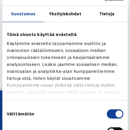
TVS Turussa 22.-28.6. ja
sisäkenttien SM-kilpailu
t KarTe
Joensuussa 16.-20.12.
Suostumus
Yksityiskohdat
Tietoja
TVS järjestää myös
SEB JGP Mastersin ja Finnish Junior
Tourin Mastersin
, molemmat samana viikonloppuna
Tämä sivusto käyttää evästeitä
11.-13.12.
Käytämme evästeitä tarjoamamme sisällön ja
mainosten räätälöimiseen, sosiaalisen median
ominaisuuksien tukemiseen ja kävijämäärämme
analysoimiseen. Lisäksi jaamme sosiaalisen median,
Ässän kilpailukalenteri
mainosalan ja analytiikka-alan kumppaneillemme
tietoja siitä, miten käytät sivustoamme.
Jaa:
Kumppanimme voivat yhdistää näitä tietoja muihin
tietoihin, joita olet antanut heille tai joita on kerätty,
Lataa OmaTennis!
kun olet käyttänyt heidän palvelujaan.
Suostumuksen
← Edellinen
Välttämätön
valinta
Seuraava uutinen: Micke Kontiselle tappio… →