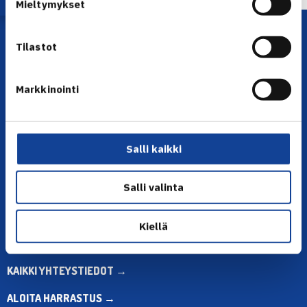
Mieltymykset
Tilastot
Markkinointi
YHTEYSTIEDOT
Salli kaikki
Olympiastadion, Paavo Nurmen tie 1, 00250 Helsinki
Puh. 010 574 3959
Salli valinta
Toimiston puhelinajat:
ma-pe klo 10.00-12.00
Kiellä
Muina aikoina olkaa yhteydessä
sähköpostitse: toimisto@tennis.fi
KAIKKI YHTEYSTIEDOT →
ALOITA HARRASTUS →