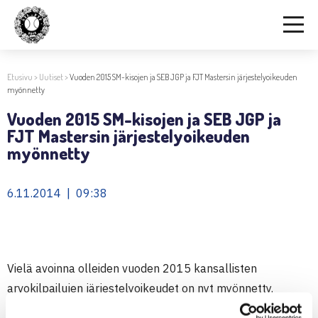
Etusivu
>
Uutiset
>
Vuoden 2015 SM-kisojen ja SEB JGP ja FJT Mastersin järjestelyoikeuden
myönnetty
Vuoden 2015 SM-kisojen ja SEB JGP ja
FJT Mastersin järjestelyoikeuden
myönnetty
6.11.2014 | 09:38
Vielä avoinna olleiden vuoden 2015 kansallisten
arvokilpailujen järjestelyoikeudet on nyt myönnetty.
Yleisten luokkien ulkokenttien SM-kilpailu
t järjestää