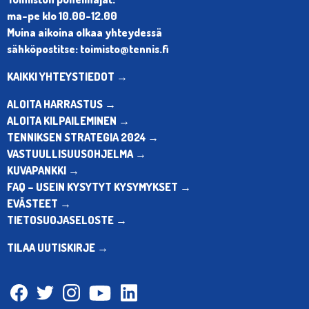
ma-pe klo 10.00-12.00
Muina aikoina olkaa yhteydessä
sähköpostitse: toimisto@tennis.fi
KAIKKI YHTEYSTIEDOT →
ALOITA HARRASTUS →
ALOITA KILPAILEMINEN →
TENNIKSEN STRATEGIA 2024 →
VASTUULLISUUSOHJELMA →
KUVAPANKKI →
FAQ – USEIN KYSYTYT KYSYMYKSET →
EVÄSTEET →
TIETOSUOJASELOSTE →
TILAA UUTISKIRJE →