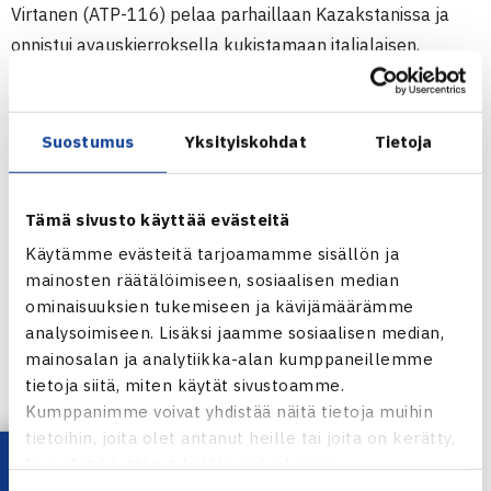
Virtanen (ATP-116) pelaa parhaillaan Kazakstanissa ja
onnistui avauskierroksella kukistamaan italialaisen,
entisen maailmanlistan 9.,
Fabio Fogninin
(ATP-76) 6-3, 7-
6(4). Suomalaispelaaja saa toisella kierroksella vastaansa
kisan kolmanneksi sijoitetun
Karen Khachanovin
(ATP-
Suostumus
Yksityiskohdat
Tietoja
26).
Tämä sivusto käyttää evästeitä
”Matsi oli kohtalaisen hyvä ja ensimmäinen kierros
Käytämme evästeitä tarjoamamme sisällön ja
uudessa kisassa on aina vähän vaikeampi.
mainosten räätälöimiseen, sosiaalisen median
Valmistautumiseen ei jäänyt hirveästi aikaa, kun
ominaisuuksien tukemiseen ja kävijämäärämme
pääsarjapaikka avautui myöhään ja siten tuli viime hetken
analysoimiseen. Lisäksi jaamme sosiaalisen median,
lähtö kisapaikalle Ruotsista. Olen tyytyväinen omaan
mainosalan ja analytiikka-alan kumppaneillemme
tekemiseeni, toki ainahan voi etsimällä etsiä
tietoja siitä, miten käytät sivustoamme.
parannettavaa, sillä täydellistä matsia ei ole”, kommentoi
Kumppanimme voivat yhdistää näitä tietoja muihin
tietoihin, joita olet antanut heille tai joita on kerätty,
Virtanen.
kun olet käyttänyt heidän palvelujaan.