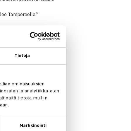
tulee Tampereelle.”
Tietoja
edian ominaisuuksien
nosalan ja analytiikka-alan
 näitä tietoja muihin
jaan.
Markkinointi