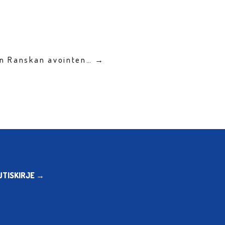
en Ranskan avointen… →
UTISKIRJE →