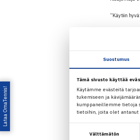
”Käytiin hyvä
Näin turna
Suostumus
Tämä sivusto käyttää eväs
Lataa OmaTennis!
Käytämme evästeitä tarjoa
tukemiseen ja kävijämääräm
kumppaneillemme tietoja si
tietoihin, joita olet antanu
Suostumuksen
Välttämätön
valinta