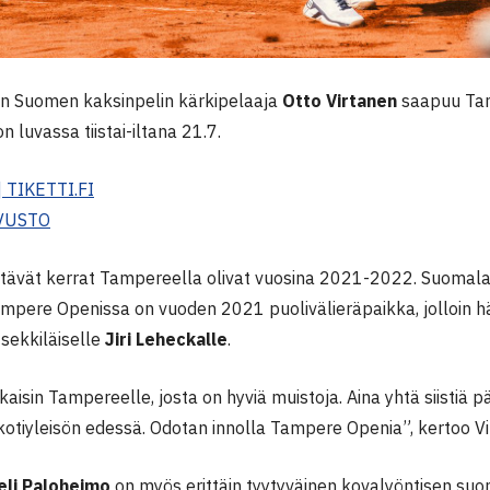
n Suomen kaksinpelin kärkipelaaja
Otto Virtanen
saapuu Tam
n luvassa tiistai-iltana 21.7.
 TIKETTI.FI
VUSTO
ltävät kerrat Tampereella olivat vuosina 2021-2022. Suomalai
mpere Openissa on vuoden 2021 puolivälieräpaikka, jolloin hä
tsekkiläiselle
Jiri Leheckalle
.
akaisin Tampereelle, josta on hyviä muistoja. Aina yhtä siisti
kotiyleisön edessä. Odotan innolla Tampere Openia”, kertoo Vi
eli Paloheimo
on myös erittäin tyytyväinen kovalyöntisen suo