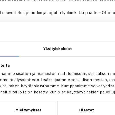
t neuvottelut, puhuttiin ja lopulta lyötiin kättä päälle – Otto 
us etenee
Yksityiskohdat
teitä
mamme sisällön ja mainosten räätälöimiseen, sosiaalisen m
me analysoimiseen. Lisäksi jaamme sosiaalisen median, mai
itä, miten käytät sivustoamme. Kumppanimme voivat yhdistää
t heille tai joita on kerätty, kun olet käyttänyt heidän palvelu
Mieltymykset
Tilastot