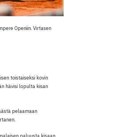
pere Openiin. Virtasen
sen toistaiseksi kovin
n hävisi lopulta kisan
ä päästä pelaamaan
rtanen.
malaisen paluusta kisaan.