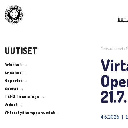
UUTI
UUTISET
Etusivu
>
Uutiset
>
E
Vir
Artikkeli →
Ennakot →
Open
Raportit →
Seurat →
21.7.
TEHO Tennisliiga →
Videot →
Yhteistyökumppanuudet →
4.6.2026 | 