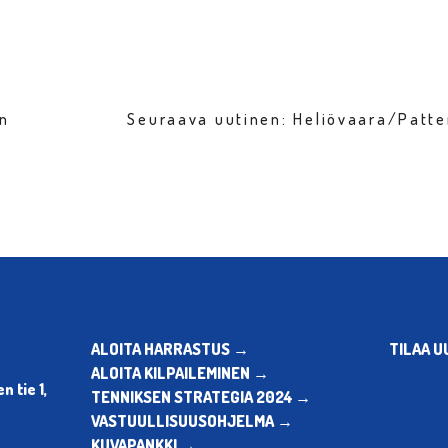
en
Seuraava uutinen: Heliövaara/Patt
ALOITA HARRASTUS →
TILAA U
ALOITA KILPAILEMINEN →
 tie 1,
TENNIKSEN STRATEGIA 2024 →
VASTUULLISUUSOHJELMA →
KUVAPANKKI →