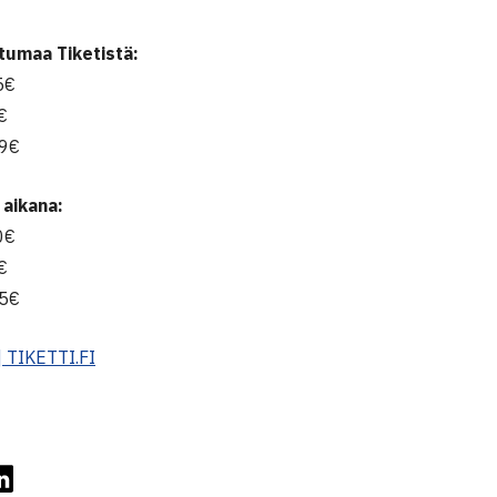
tumaa Tiketistä:
5€
€
69€
aikana:
0€
€
75€
 TIKETTI.FI