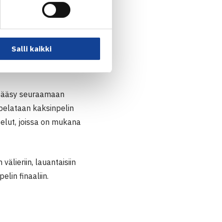
Salli kaikki
a pääsy seuraamaan
 pelataan kaksinpelin
ttelut, joissa on mukana
välieriin, lauantaisiin
lin finaaliin.