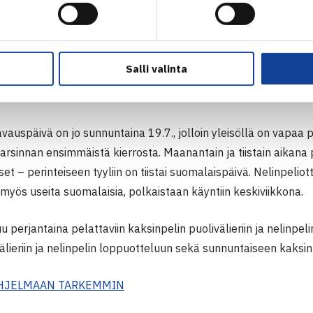
Salli valinta
n pelataan Tampereen Tenniskeskuksella 20.-26.7.
vauspäivä on jo sunnuntaina 19.7., jolloin yleisöllä on vapa
arsinnan ensimmäistä kierrosta. Maanantain ja tiistain aikana
et – perinteiseen tyyliin on tiistai suomalaispäivä. Nelinpelio
yös useita suomalaisia, polkaistaan käyntiin keskiviikkona.
 perjantaina pelattaviin kaksinpelin puolivälieriin ja nelinpelin 
älieriin ja nelinpelin loppuotteluun sekä sunnuntaiseen kaksinpe
HJELMAAN TARKEMMIN