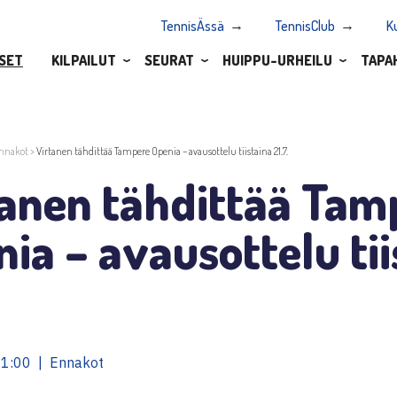
TennisÄssä
TennisClub
K
SET
KILPAILUT
SEURAT
HUIPPU-URHEILU
TAPA
nnakot
>
Virtanen tähdittää Tampere Openia – avausottelu tiistaina 21.7.
tanen tähdittää Tam
ia – avausottelu tii
11:00 | Ennakot