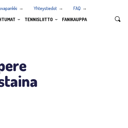
uvapankki
Yhteystiedot
FAQ
HTUMAT
TENNISLIITTO
FANIKAUPPA
pere
staina