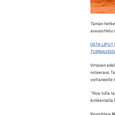
Tämän hetke
avausottelu o
OSTA LIPUT |
TURNAUSSI
Virtasen ede
noteeraus Ta
voittaneelle 
”Kiva tulla t
kotikentällä 
Kisajohtaja
V