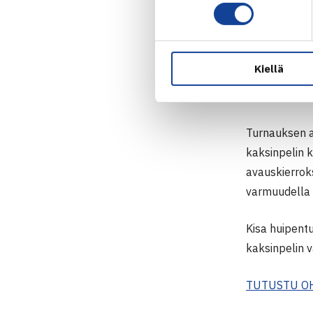
Kiellä
Tampere Ope
Turnauksen a
kaksinpelin k
avauskierroks
varmuudella m
Kisa huipentuu
kaksinpelin v
TUTUSTU O