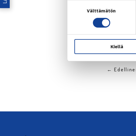
Suostumuksen
Välttämätön
valinta
Jaa:
Kiellä
← Edellin