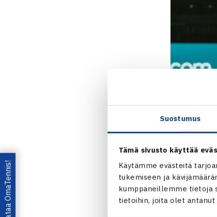
Suostumus
Tämä sivusto käyttää eväs
Lataa OmaTennis!
Käytämme evästeitä tarjoa
tukemiseen ja kävijämääräm
kumppaneillemme tietoja si
tietoihin, joita olet antanu