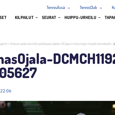
TennisÄssä
TennisClub
K
SET
KILPAILUT
SEURAT
HUIPPU-URHEILU
TAPA
aportit
>
Virtanen palasi kentille voitokkaasti edeten US Openin karsintojen toiselle kierrokselle
>
J
nasOjala-DCMCH119
05627
 22:06