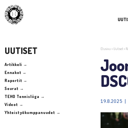
UUTI
UUTISET
Etusivu
>
Uutiset
>
R
Joo
Artikkeli →
Ennakot →
DSC
Raportit →
Seurat →
TEHO Tennisliiga →
19.8.2025 |
Videot →
Yhteistyökumppanuudet →