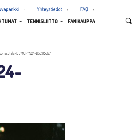
uvapankki
Yhteystiedot
FAQ
HTUMAT
TENNISLIITTO
FANIKAUPPA
oonasOjala-DCMCH11924-DSC05627
24-