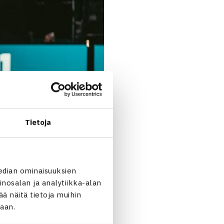
Tietoja
edian ominaisuuksien
nosalan ja analytiikka-alan
 näitä tietoja muihin
jaan.