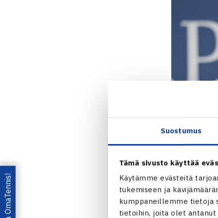
Suostumus
Tämä sivusto käyttää eväs
Lataa OmaTennis!
Käytämme evästeitä tarjoa
tukemiseen ja kävijämääräm
kumppaneillemme tietoja si
tietoihin, joita olet antanu