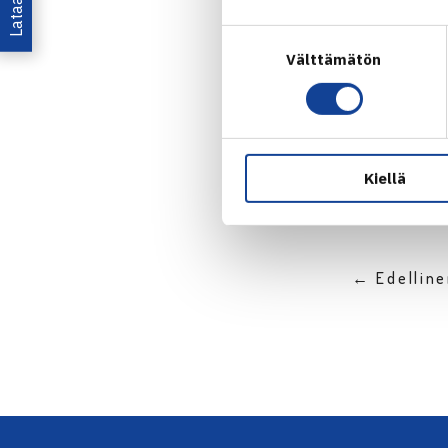
Suostumuksen
Välttämätön
valinta
Jaa:
Kiellä
← Edellin