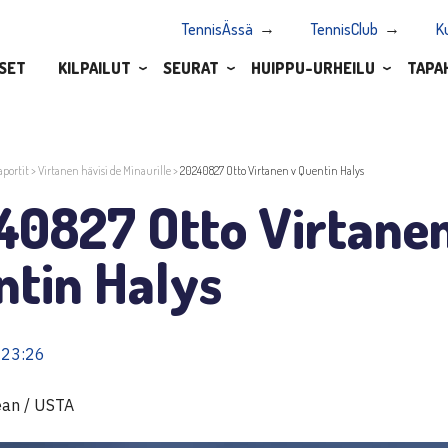
TennisÄssä
TennisClub
K
SET
KILPAILUT
SEURAT
HUIPPU-URHEILU
TAPA
aportit
>
Virtanen hävisi de Minaurille
>
20240827 Otto Virtanen v Quentin Halys
40827 Otto Virtane
ntin Halys
 23:26
ean / USTA