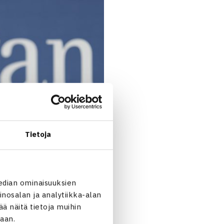
Tietoja
edian ominaisuuksien
nosalan ja analytiikka-alan
 näitä tietoja muihin
jaan.