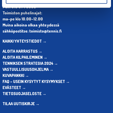
Olympiastadion, Paavo Nurmen tie 1, 00250 Helsinki
Puh. 010 574 3959
Toimiston puhelinajat:
ma-pe klo 10.00-12.00
Muina aikoina olkaa yhteydessä
sähköpostitse: toimisto@tennis.fi
KAIKKI YHTEYSTIEDOT →
ALOITA HARRASTUS →
ALOITA KILPAILEMINEN →
TENNIKSEN STRATEGIA 2024 →
VASTUULLISUUSOHJELMA →
KUVAPANKKI →
FAQ – USEIN KYSYTYT KYSYMYKSET →
EVÄSTEET →
TIETOSUOJASELOSTE →
TILAA UUTISKIRJE →