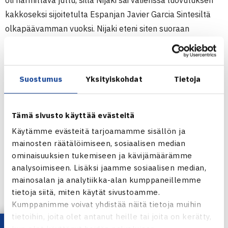
oli harmittava juttu, sillä Nijaki sai välierissä luovutuksen
kakkoseksi sijoitetulta Espanjan Javier Garcia Sintesiltä
olkapäävamman vuoksi. Nijaki eteni siten suoraan
loppuotteluun.
Nelinpelissä Nijaki ja hänen puolalaisparinsa Marcin
Maszczyk voittivat kakkoseksi sijoitetut Niemisen ja Lauri
Suostumus
Yksityiskohdat
Tietoja
Kiiskin välierissä luvuin 6-0, 6-4.
(RN)
Tämä sivusto käyttää evästeitä
10.000$ ITF Futures
Käytämme evästeitä tarjoamamme sisällön ja
Vilna, Liettua
mainosten räätälöimiseen, sosiaalisen median
Kaksinpeli
ominaisuuksien tukemiseen ja kävijämäärämme
analysoimiseen. Lisäksi jaamme sosiaalisen median,
Puolivälieriä: Radoslaw Nijaki Puola (karsija) – Timo
mainosalan ja analytiikka-alan kumppaneillemme
Nieminen (3.) 7-5, 6-4.
tietoja siitä, miten käytät sivustoamme.
Nelinpeli
Kumppanimme voivat yhdistää näitä tietoja muihin
Välieriä: Nijaki/Marcin Maszczyk Puola – T.Nieminen/Lauri
tietoihin, joita olet antanut heille tai joita on kerätty,
Kiiski (2) 60 64