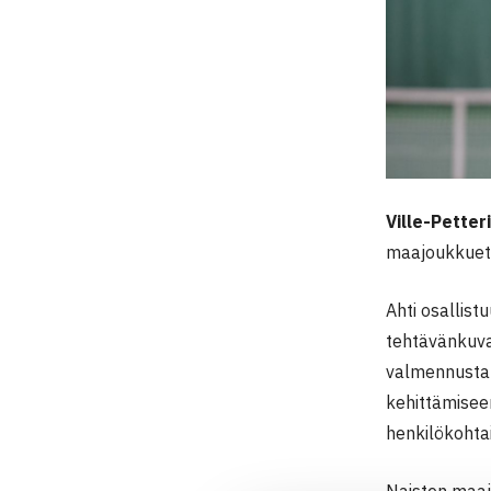
Ville-Petteri
maajoukkuett
Ahti osallis
tehtävänkuva
valmennusta j
kehittämisee
henkilökohta