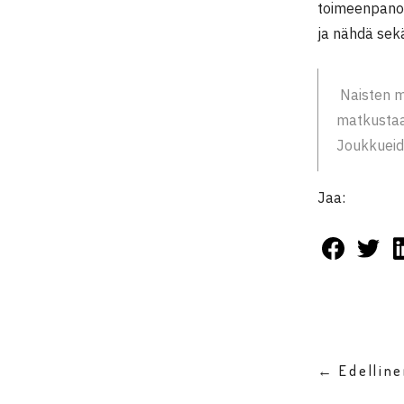
toimeenpanoa
ja nähdä sek
Naisten m
matkustaa
Joukkueid
Jaa:
← Edellin