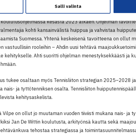
en toimeenpanoa ja toteutusta”
Salli valinta
hti on ollut mukana saksalaisen huippuvalmentajan
Jan de Wi
 koulutusohjelmassa kesästä 2023 alkaen. Ohjelman tavoittee
valmentajia kohti kansainvälistä huippua ja vahvistaa huipput
aamista Suomessa.
Yhtenä keskeisenä tavoitteena on ollut 
n vastuullisiin rooleihin – Ahdin uusi tehtävä maajoukkuetoi
e kehitykselle.
Ahti suoritti ohjelman menestyksekkäästi ja ku
yhmään.
us tukee osaltaan myös Tennisliiton strategian 2025–2028 j
nais- ja tyttötenniksen osalta. Tennisliiton huipputennispääl
levista kehitysaskelista.
Vilpe on ollut jo muutaman vuoden tiiviisti mukana nais- ja t
iksi Jan De Wittin koulutusta, arkityönsä kautta sekä maajouk
tehtävänkuva tehostaa strategiassa ja toimintasuunnitelmassa