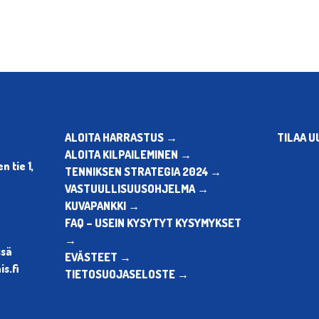
ALOITA HARRASTUS →
TILAA U
ALOITA KILPAILEMINEN →
 tie 1,
TENNIKSEN STRATEGIA 2024 →
VASTUULLISUUSOHJELMA →
KUVAPANKKI →
FAQ – USEIN KYSYTYT KYSYMYKSET
→
ssä
EVÄSTEET →
s.fi
TIETOSUOJASELOSTE →