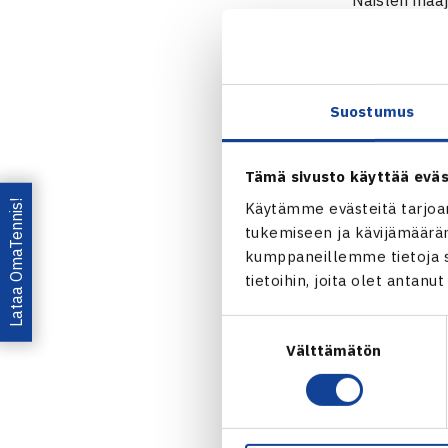
Naisten maaj
joukkueen to
vastuuvalmen
kapteeni Tiil
Suostumus
Ahti on inno
Tämä sivusto käyttää eväs
“Maajoukkuei
Lataa OmaTennis!
Käytämme evästeitä tarjoa
tuomia haast
tukemiseen ja kävijämääräm
maajoukkueva
kumppaneillemme tietoja si
valmentajiaa
tietoihin, joita olet antanu
maajoukkueto
Suostumuksen
samalla oppi
Välttämätön
valinta
Ahti jatkaa s
“Tehtävänk