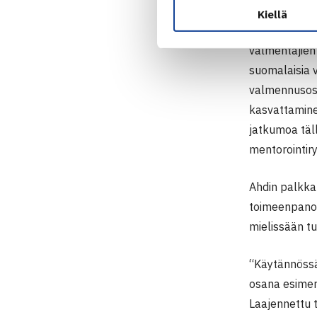
tavoitteid
Kiellä
29-vuotias A
valmentajien
suomalaisia 
valmennusos
kasvattamine
jatkumoa täll
mentorointir
Ahdin palkka
toimeenpanoa 
mielissään tu
“Käytännössä 
osana esimerk
Laajennettu 