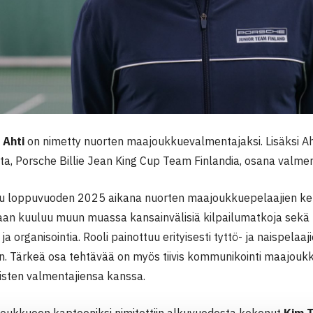
 Ahti
on nimetty nuorten maajoukkuevalmentajaksi. Lisäksi Ah
a, Porsche Billie Jean King Cup Team Finlandia, osana valme
tuu loppuvuoden 2025 aikana nuorten maajoukkuepelaajien ke
an kuuluu muun muassa kansainvälisiä kilpailumatkoja sekä
a organisointia. Rooli painottuu erityisesti tyttö- ja naispelaa
n. Tärkeä osa tehtävää on myös tiivis kommunikointi maajoukk
isten valmentajiensa kanssa.