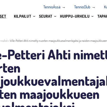
TennisÄssä
TennisClub
K
SET
KILPAILUT
SEURAT
HUIPPU-URHEILU
TAPA
nnakot
>
Ville-Petteri Ahti nimetty nuorten maajoukkuevalmentajaksi ja naisten maajoukkuee
e-Petteri Ahti nimet
rten
joukkuevalmentajak
sten maajoukkueen
valmentajaksi