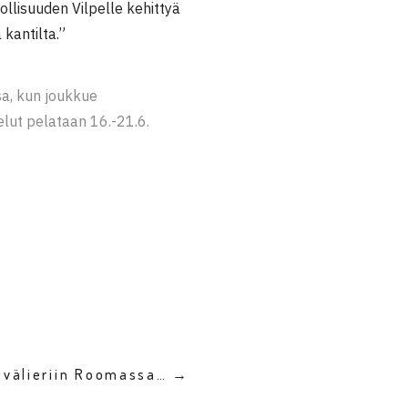
llisuuden Vilpelle kehittyä
kantilta.”
a, kun joukkue
lut pelataan 16.-21.6.
 välieriin Roomassa… →