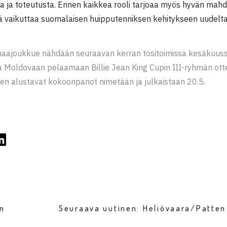
 ja toteutusta. Ennen kaikkea rooli tarjoaa myös hyvän mahdo
ä vaikuttaa suomalaisen huipputenniksen kehitykseen uudelta 
aajoukkue nähdään seuraavan kerran tositoimissa kesäkuuss
 Moldovaan pelaamaan Billie Jean King Cupin III-ryhmän otte
en alustavat kokoonpanot nimetään ja julkaistaan 20.5.
en
Seuraava uutinen: Heliövaara/Patten