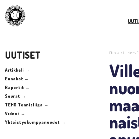
UUTI
UUTISET
Etusivu
>
Uutiset
>
E
Vill
Artikkeli →
Ennakot →
nuo
Raportit →
Seurat →
maa
TEHO Tennisliiga →
Videot →
nai
Yhteistyökumppanuudet →
apu