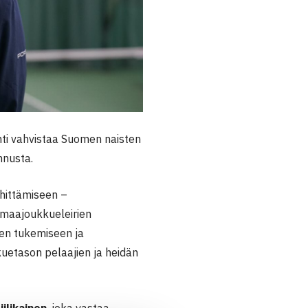
ti vahvistaa Suomen naisten
nnusta.
hittämiseen –
 maajoukkueleirien
jien tukemiseen ja
uetason pelaajien ja heidän