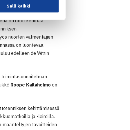
Salli kaikki
ttin
johtamassa
na on ollut kehittää
enniksen
myös nuorten valmentajien
minnassa on luontevaa
uluu edelleen de Wittin
a toimintasuunnitelman
likkö
Roope Kailaheimo
on
yttötenniksen kehittämisessä
kuematkoilla ja -leireillä.
 määriteltyjen tavoitteiden