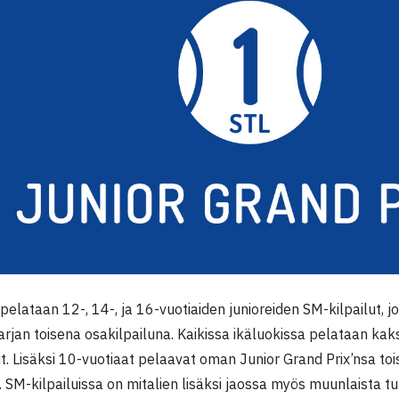
a pelataan 12-, 14-, ja 16-vuotiaiden junioreiden SM-kilpailut, 
arjan toisena osakilpailuna. Kaikissa ikäluokissa pelataan kaksi
t. Lisäksi 10-vuotiaat pelaavat oman Junior Grand Prix’nsa toi
 SM-kilpailuissa on mitalien lisäksi jaossa myös muunlaista tu