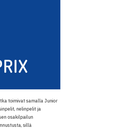
jotka toimivat samalla Junior
npelit, nelinpelit ja
sen osakilpailun
nnustusta, sillä