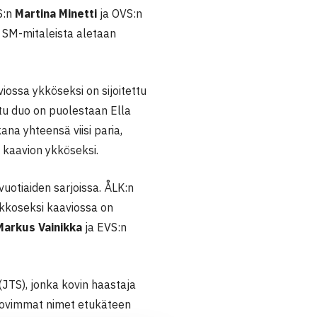
S:n
Martina Minetti
ja OVS:n
a SM-mitaleista aletaan
viossa ykköseksi on sijoitettu
ttu duo on puolestaan Ella
na yhteensä viisi paria,
u kaavion ykköseksi.
uotiaiden sarjoissa. ÅLK:n
akkoseksi kaaviossa on
Markus Vainikka
ja EVS:n
(JTS), jonka kovin haastaja
kovimmat nimet etukäteen