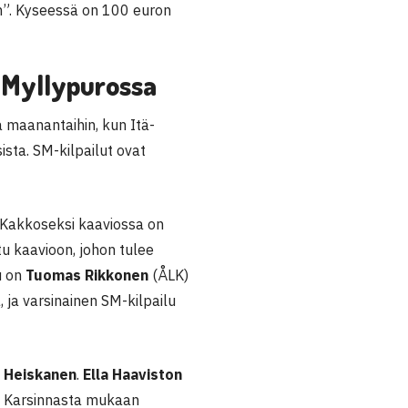
in”. Kyseessä on 100 euron
a Myllypurossa
 maanantaihin, kun Itä-
sta. SM-kilpailut ovat
 Kakkoseksi kaaviossa on
tu kaavioon, johon tulee
u on
Tuomas Rikkonen
(ÅLK)
, ja varsinainen SM-kilpailu
a Heiskanen
.
Ella Haaviston
a. Karsinnasta mukaan