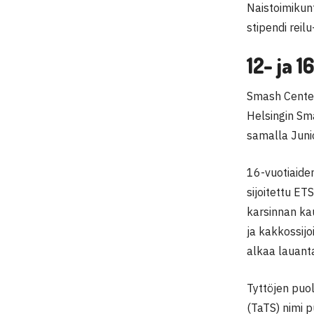
Naistoimikunt
stipendi reil
12- ja 
Smash Center
Helsingin Sm
samalla Junio
16-vuotiaiden
sijoitettu ET
karsinnan ka
ja kakkossij
alkaa lauanta
Tyttöjen puol
(TaTS) nimi 