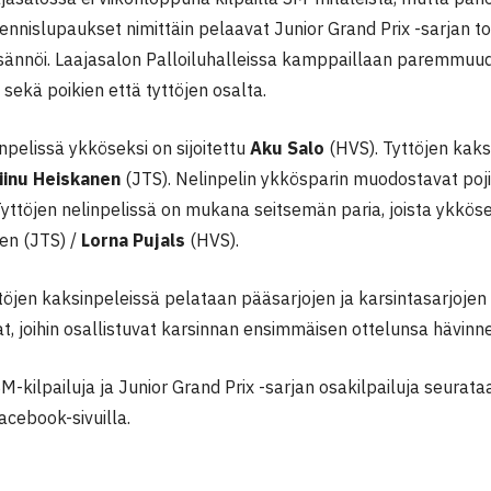
ennislupaukset nimittäin pelaavat Junior Grand Prix -sarjan to
isännöi. Laajasalon Palloiluhalleissa kamppaillaan paremmuud
 sekä poikien että tyttöjen osalta.
npelissä ykköseksi on sijoitettu
Aku Salo
(HVS). Tyttöjen kaksi
iinu Heiskanen
(JTS). Nelinpelin ykkösparin muodostavat po
Tyttöjen nelinpelissä on mukana seitsemän paria, joista ykköse
nen (JTS) /
Lorna Pujals
(HVS).
ttöjen kaksinpeleissä pelataan pääsarjojen ja karsintasarjojen l
t, joihin osallistuvat karsinnan ensimmäisen ottelunsa hävinne
M-kilpailuja ja Junior Grand Prix -sarjan osakilpailuja seurataan
Facebook-sivuilla.