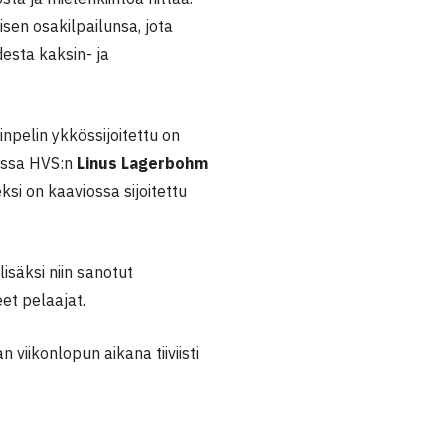
isen osakilpailunsa, jota
esta kaksin- ja
npelin ykkössijoitettu on
jissa HVS:n
Linus Lagerbohm
ksi on kaaviossa sijoitettu
isäksi niin sanotut
et pelaajat.
 viikonlopun aikana tiiviisti