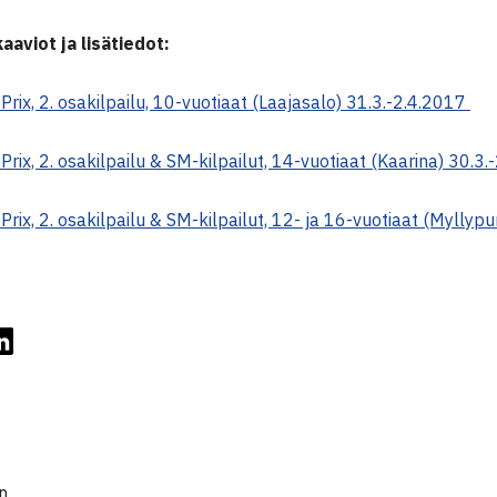
aaviot ja lisätiedot:
Prix, 2. osakilpailu, 10-vuotiaat (Laajasalo) 31.3.-2.4.2017
Prix, 2. osakilpailu & SM-kilpailut, 14-vuotiaat (Kaarina) 30.3
Prix, 2. osakilpailu & SM-kilpailut, 12- ja 16-vuotiaat (Myllyp
en