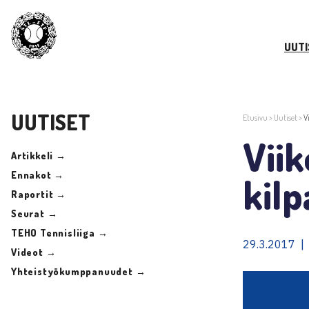
UUTI
UUTISET
Etusivu
>
Uutiset
>
V
Vii
Artikkeli →
Ennakot →
kilp
Raportit →
Seurat →
TEHO Tennisliiga →
29.3.2017 |
Videot →
Yhteistyökumppanuudet →