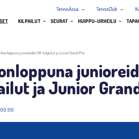
TennisÄssä
TennisClub
K
SET
KILPAILUT
SEURAT
HUIPPU-URHEILU
TAPA
iikonloppuna junioreiden SM-kilpailut ja Junior Grand Prix
konloppuna juniorei
ailut ja Junior Gran
 00:00