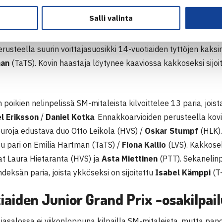
a. Varsinaiseen kaavioon on ykköseksi sijoitettu SVS:aa edus
Salli valinta
ettu on HVS:n
Otto Leikola
.
erusteella suurin voittajasuosikki 14-vuotiaiden tyttöjen kaks
man
(TaTS). Kovin haastaja löytynee kaaviossa kakkoseksi sijo
 poikien nelinpelissä SM-mitaleista kilvoittelee 13 paria, jois
l Eriksson
/
Daniel Kotka
. Ennakkoarvioiden perusteella kov
euroja edustava duo Otto Leikola (HVS) /
Oskar Stumpf
(HLK).
tu pari on Emilia Hartman (TaTS) /
Fiona Kallio
(LVS). Kakkoseks
at Laura Hietaranta (HVS) ja
Asta Miettinen
(PTT). Sekanelin
hdeksän paria, joista ykköseksi on sijoitettu
Isabel Kämppi
(T-
iaiden Junior Grand Prix -osakilpai
jasalossa ei viikonloppuna kilpailla SM-mitaleista, mutta panos