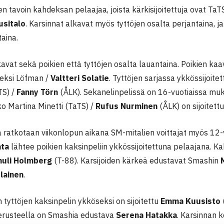
n tavoin kahdeksan pelaajaa, joista kärkisijoitettuja ovat TaT
usitalo
. Karsinnat alkavat myös tyttöjen osalta perjantaina, j
taina.
kavat sekä poikien että tyttöjen osalta lauantaina. Poikien kaa
leksi Löfman /
Valtteri Solatie
. Tyttöjen sarjassa ykkössijoite
TS) /
Fanny Törn
(ÅLK). Sekanelinpelissä on 16-vuotiaissa muka
ko Martina Minetti (TaTS) /
Rufus Nurminen
(ÅLK) on sijoitett
 ratkotaan viikonlopun aikana SM-mitalien voittajat myös 12-v
ata
lähtee poikien kaksinpeliin ykkössijoitettuna pelaajana. K
uli Holmberg
(T-88). Karsijoiden kärkeä edustavat Smashin
lainen
.
 tyttöjen kaksinpelin ykköseksi on sijoitettu
Emma Kuusisto
perusteella on Smashia edustava
Serena Hatakka
. Karsinnan 