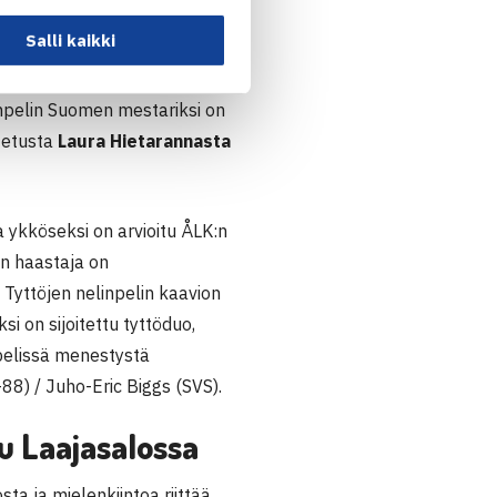
tava
Juho-Eric Biggs
.
Salli kaikki
inpelin Suomen mestariksi on
itetusta
Laura Hietarannasta
ta ykköseksi on arvioitu ÅLK:n
in haastaja on
 Tyttöjen nelinpelin kaavion
i on sijoitettu tyttöduo,
pelissä menestystä
88) / Juho-Eric Biggs (SVS).
lu Laajasalossa
ta ja mielenkiintoa riittää.