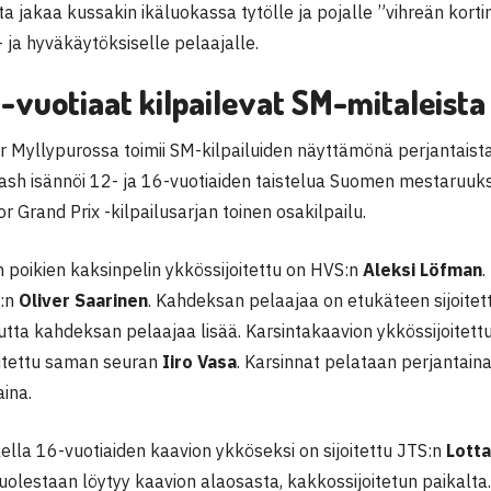
a jakaa kussakin ikäluokassa tytölle ja pojalle ”vihreän kort
u- ja hyväkäytöksiselle pelaajalle.
16-vuotiaat kilpailevat SM-mitaleist
 Myllypurossa toimii SM-kilpailuiden näyttämönä perjantaista
ash isännöi 12- ja 16-vuotiaiden taistelua Suomen mestaruuksi
r Grand Prix -kilpailusarjan toinen osakilpailu.
 poikien kaksinpelin ykkössijoitettu on HVS:n
Aleksi Löfman
.
S:n
Oliver Saarinen
. Kahdeksan pelaajaa on etukäteen sijoitet
utta kahdeksan pelaajaa lisää. Karsintakaavion ykkössijoitett
oitettu saman seuran
Iiro Vasa
. Karsinnat pelataan perjantaina
ina.
ella 16-vuotiaiden kaavion ykköseksi on sijoitettu JTS:n
Lott
puolestaan löytyy kaavion alaosasta, kakkossijoitetun paikalt