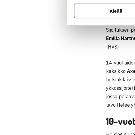
mestaruudest
Kiellä
Kakkossijoit
Sijoituksen p
Emilia Hart
(HVS).
14-vuotiaiden
kaksikko
Axe
helsinkiläiss
ykkössijoitet
jossa pelaav
tavoittelee y
10-vuot
Helsingin Laa