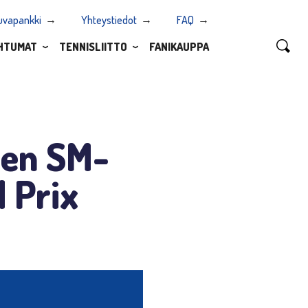
uvapankki
Yhteystiedot
FAQ
HTUMAT
TENNISLIITTO
FANIKAUPPA
den SM-
d Prix