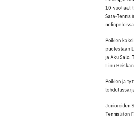
10-vuotiaat t
Sata-Tennis 
nelinpeleissä
Poikien kaksi
puolestaan
L
ja Aku Salo. 
Liinu Heiska
Poikien ja ty
lohdutussarja
Junioreiden S
Tennisliiton 