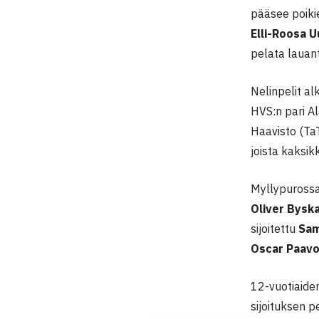
pääsee poikie
Elli-Roosa U
pelata lauan
Nelinpelit al
HVS:n pari A
Haavisto (Ta
joista kaksik
Myllypurossa
Oliver Bysk
sijoitettu
Sam
Oscar Paavo
12-vuotiaiden
sijoituksen 