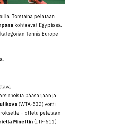
ailla. Torstaina pelataan
rpana
kohtaavat Egyptissä.
 kategorian Tennis Europe
a.
ttävä
karsinnoista pääsarjaan ja
ulikova
(WTA-533) voitti
rroksella – ottelu pelataan
iella Minettin
(ITF-611)