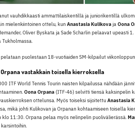
anut vauhdikkaasti ammattilaiskentillä ja juniorikentillä ulkom
in mielenkiintoinen ottelu, kun
Anastasia Kulikova
ja
Oona O
Remander, Oliver Byskata ja Sade Scharlin pelaavat upeasti 1.
a Tukholmassa.
pelataan puolestaan 18-vuotiaiden SM-kilpailut viikonloppun
 Orpana vastakkain toisella kierroksella
000 ITF World Tennis Tourin naisten kilpailussa nähdään jänni
htaaminen.
Oona Orpana
(ITF-46) selvitti tiensä kaksinpelin 
vauskierroksen ottelunsa. Myös toiseksi sijoitettu
Anastasia K
a, mikä johti Kulikovan ja Orpanan kohtaamiseen toisella kie
n klo 11:30. Orpana pelaa myös nelinpelin puolivälierässä.
Mar
 karsintoihin.