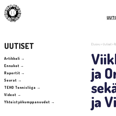
UUTI
UUTISET
Etusivu
>
Uutiset
>
R
Vii
Artikkeli →
Ennakot →
ja O
Raportit →
Seurat →
sekä
TEHO Tennisliiga →
Videot →
ja V
Yhteistyökumppanuudet →