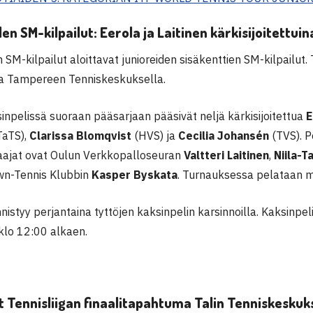
en SM-kilpailut: Eerola ja Laitinen kärkisijoitettuin
 SM-kilpailut aloittavat junioreiden sisäkenttien SM-kilpailut
a Tampereen Tenniskeskuksella.
inpelissä suoraan pääsarjaan pääsivät neljä kärkisijoitettua
E
TaTS),
Clarissa Blomqvist
(HVS) ja
Cecilia Johansén
(TVS). P
elaajat ovat Oulun Verkkopalloseuran
Valtteri Laitinen
,
Niila-T
wn-Tennis Klubbin
Kasper Byskata
. Turnauksessa pelataan my
istyy perjantaina tyttöjen kaksinpelin karsinnoilla. Kaksinpe
klo 12:00 alkaen.
 Tennisliigan finaalitapahtuma Talin Tenniskeskuks