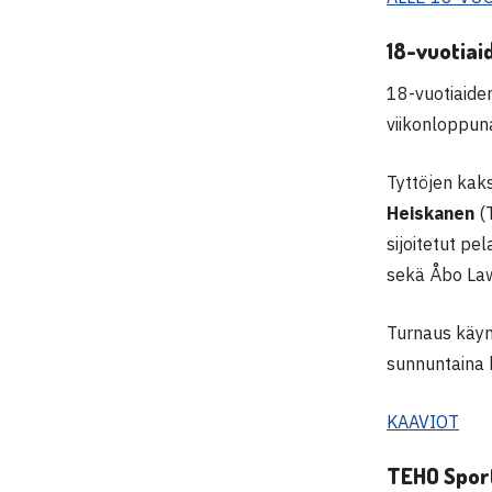
18-vuotiaid
18-vuotiaiden
viikonloppun
Tyttöjen kaks
Heiskanen
(
sijoitetut p
sekä Åbo La
Turnaus käynn
sunnuntaina 
KAAVIOT
TEHO Sport