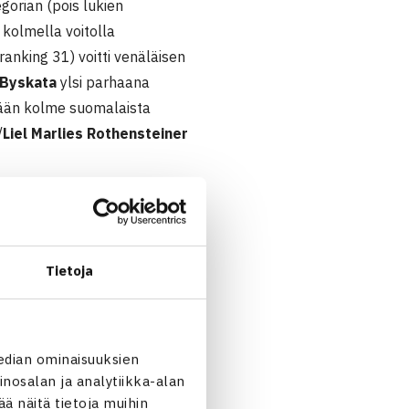
gorian (pois lukien
kolmella voitolla
anking 31) voitti venäläisen
 Byskata
ylsi parhaana
dään kolme suomalaista
/
Liel Marlies Rothensteiner
Tietoja
edian ominaisuuksien
nosalan ja analytiikka-alan
 näitä tietoja muihin