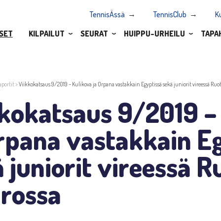
TennisÄssä
TennisClub
K
SET
KILPAILUT
SEURAT
HUIPPU-URHEILU
TAPA
aportit
>
Viikkokatsaus 9/2019 – Kulikova ja Orpana vastakkain Egyptissä sekä juniorit vireessä Ruots
kkokatsaus 9/2019 –
rpana vastakkain E
 juniorit vireessä R
irossa