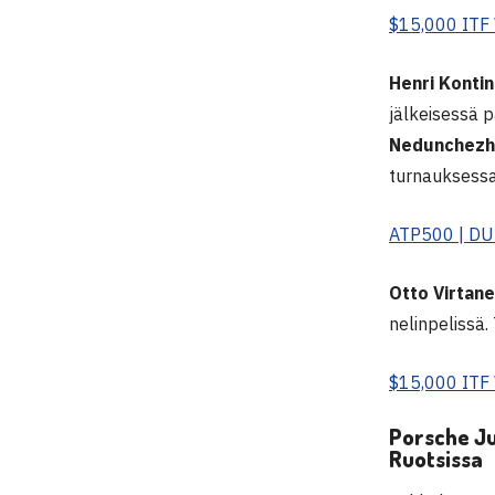
$15,000 ITF
Henri Konti
jälkeisessä p
Nedunchezh
turnauksessa
ATP500 | DU
Otto Virtan
nelinpelissä.
$15,000 IT
Porsche Ju
Ruotsissa