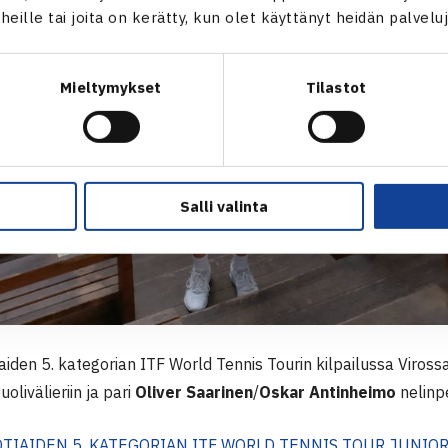
t heille tai joita on kerätty, kun olet käyttänyt heidän palvelu
Mieltymykset
Tilastot
Salli valinta
aiden 5. kategorian ITF World Tennis Tourin kilpailussa Viross
olivälieriin ja pari
Oliver Saarinen
/
Oskar Antinheimo
nelinpe
OTIAIDEN 5. KATEGORIAN ITF WORLD TENNIS TOUR JUNIORS