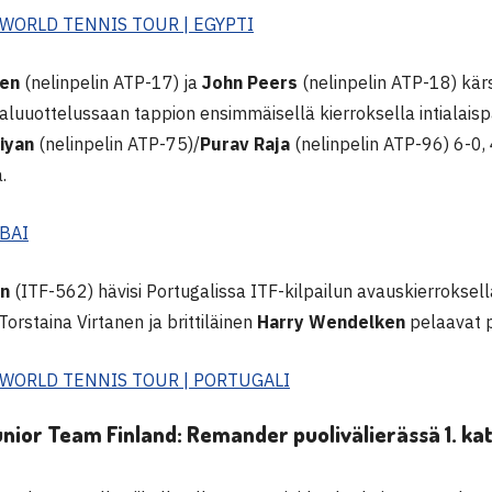
 WORLD TENNIS TOUR | EGYPTI
nen
(nelinpelin ATP-17) ja
John Peers
(nelinpelin ATP-18) kärs
aluuottelussaan tappion ensimmäisellä kierroksella intialaisp
iyan
(nelinpelin ATP-75)/
Purav Raja
(nelinpelin ATP-96) 6-0
.
BAI
en
(ITF-562) hävisi Portugalissa ITF-kilpailun avauskierroksel
 Torstaina Virtanen ja brittiläinen
Harry Wendelken
pelaavat p
F WORLD TENNIS TOUR | PORTUGALI
nior Team Finland: Remander puolivälierässä 1. k