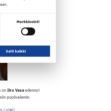
jaan.
Markkinointi
Salli kaikki
a on
Iiro Vasa
edennyt
lin puolivälieriin.
 | VIRO