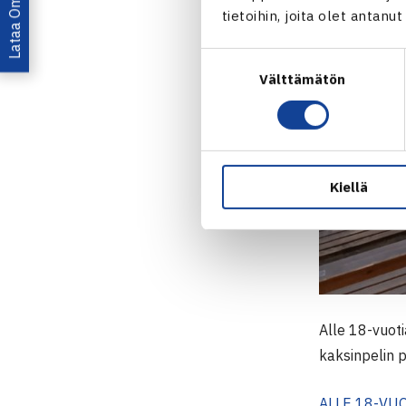
tietoihin, joita olet antanu
Suostumuksen
Välttämätön
valinta
Kiellä
Alle 18-vuoti
kaksinpelin pu
ALLE 18-VU