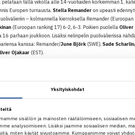
elataan tällä viikolla alle 14-vuotiaiden korkeimman 1. kate
ennis Europen turnausta.
Stella Remander
on upeasti edennyt 
uolivälieriin – kolmannella kierroksella Remander (Euroopan r
kinan
(Euroopan ranking 17) 6-2, 6-3. Poikien puolella
Oliver
 16 parhaan joukkoon. Lisäksi nelinpelin puolivälierissä näh
pariensa kanssa: Remander/
June Björk
(SWE),
Sade Scharlin
liver Ojakaar
(EST).
IVESEURANTA
Yksityiskohdat
teitä
mamme sisällön ja mainosten räätälöimiseen, sosiaalisen m
me analysoimiseen. Lisäksi jaamme sosiaalisen median, mai
itä, miten käytät sivustoamme. Kumppanimme voivat yhdistää