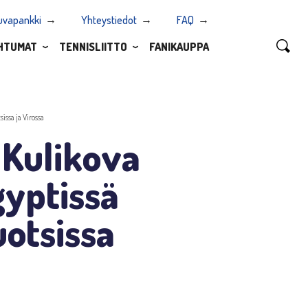
uvapankki
Yhteystiedot
FAQ
HTUMAT
TENNISLIITTO
FANIKAUPPA
issa ja Virossa
 Kulikova
gyptissä
uotsissa