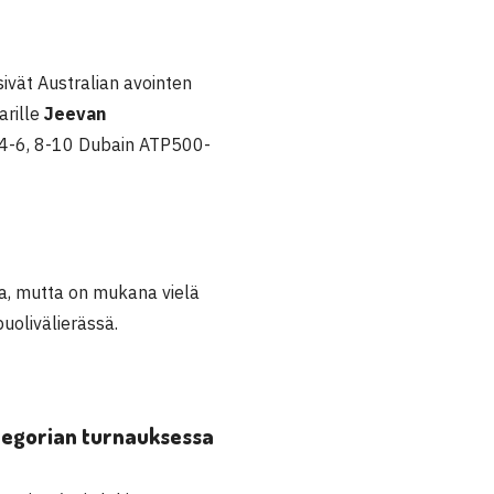
ivät Australian avointen
arille
Jeevan
, 4-6, 8-10 Dubain ATP500-
la, mutta on mukana vielä
uolivälierässä.
ategorian turnauksessa