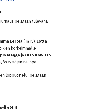
a
. Turnaus pelataan tulevana
mma Eerola
(TaTS),
Lotta
oikien korkeimmalle
apio Magga
ja
Otto Koivisto
ös tyttöjen nelinpeli.
lien loppuottelut pelataan
ella 9.3.