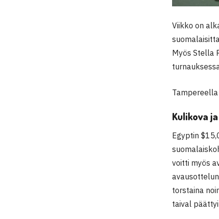
Viikko on alk
suomalaisitta
Myös Stella 
turnauksess
Tampereella 
Kulikova ja
Egyptin $15,
suomalaisko
voitti myös a
avausotteluns
torstaina noi
taival päättyi