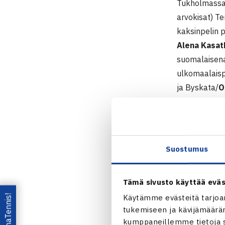
Tukholmassa p
arvokisat) T
kaksinpelin p
Alena Kasat
suomalaisena
ulkomaalais
ja Byskata/
O
KAAVIOT
|
L
Suostumus
Tämä sivusto käyttää eväs
Lataa OmaTennis!
Käytämme evästeitä tarjoa
tukemiseen ja kävijämääräm
kumppaneillemme tietoja si