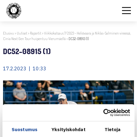
Etusivu
>
Uutiset
>
Raportit
>
Viikkokatsaus 7/2023 – Heliövaara ja Niklas-Salminen vireessä,
Cinia Next Gen Tour huipentuu Vierumäellä
>
DC52-08915 (1)
DC52-08915 (1)
17.2.2023 | 10:33
Suostumus
Yksityiskohdat
Tietoja