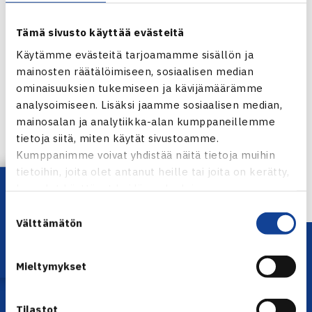
Tämä sivusto käyttää evästeitä
Käytämme evästeitä tarjoamamme sisällön ja
mainosten räätälöimiseen, sosiaalisen median
ominaisuuksien tukemiseen ja kävijämäärämme
Jaa:
analysoimiseen. Lisäksi jaamme sosiaalisen median,
mainosalan ja analytiikka-alan kumppaneillemme
tietoja siitä, miten käytät sivustoamme.
Kumppanimme voivat yhdistää näitä tietoja muihin
← Edellinen
tietoihin, joita olet antanut heille tai joita on kerätty,
Lataa OmaTennis!
kun olet käyttänyt heidän palvelujaan.
Suostumuksen
Välttämätön
valinta
Mieltymykset
Tilastot