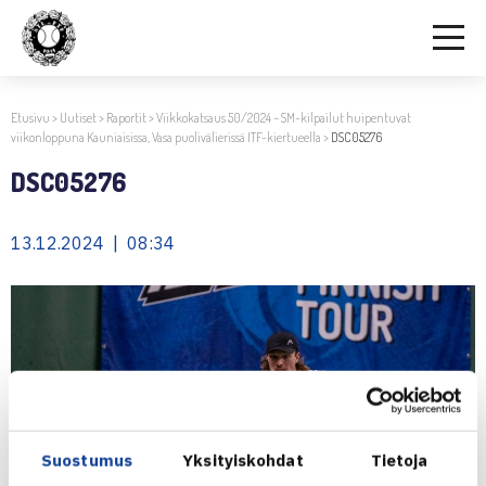
Etusivu
>
Uutiset
>
Raportit
>
Viikkokatsaus 50/2024 – SM-kilpailut huipentuvat
viikonloppuna Kauniaisissa, Vasa puolivälierissä ITF-kiertueella
>
DSC05276
DSC05276
13.12.2024 | 08:34
Suostumus
Yksityiskohdat
Tietoja