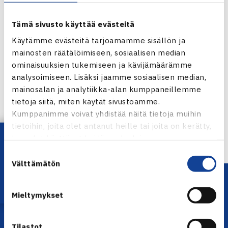
Tämä sivusto käyttää evästeitä
Käytämme evästeitä tarjoamamme sisällön ja
mainosten räätälöimiseen, sosiaalisen median
ominaisuuksien tukemiseen ja kävijämäärämme
Jaa:
analysoimiseen. Lisäksi jaamme sosiaalisen median,
mainosalan ja analytiikka-alan kumppaneillemme
tietoja siitä, miten käytät sivustoamme.
Kumppanimme voivat yhdistää näitä tietoja muihin
← Edellinen
tietoihin, joita olet antanut heille tai joita on kerätty,
Lataa OmaTennis!
kun olet käyttänyt heidän palvelujaan.
Suostumuksen
Välttämätön
valinta
Mieltymykset
Tilastot