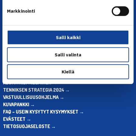
YHTEYSTIEDOT
Markkinointi
Olympiastadion, Paavo Nurmen tie 1, 00250 Helsinki
Puh. 010 574 3959
Toimiston puhelinajat:
ma-pe klo 10.00-12.00
Salli kaikki
Muina aikoina olkaa yhteydessä
sähköpostitse: toimisto@tennis.fi
Salli valinta
KAIKKI YHTEYSTIEDOT →
Kiellä
ALOITA HARRASTUS →
ALOITA KILPAILEMINEN →
TENNIKSEN STRATEGIA 2024 →
VASTUULLISUUSOHJELMA →
KUVAPANKKI →
FAQ – USEIN KYSYTYT KYSYMYKSET →
EVÄSTEET →
TIETOSUOJASELOSTE →