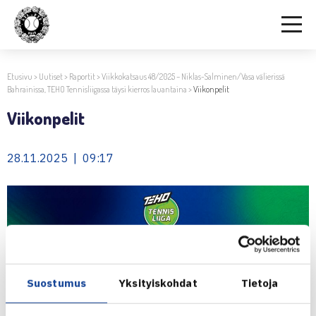
Etusivu
>
Uutiset
>
Raportit
>
Viikkokatsaus 48/2025 – Niklas-Salminen/Vasa välierissä
Bahrainissa, TEHO Tennisliigassa täysi kierros lauantaina
>
Viikonpelit
Viikonpelit
28.11.2025 | 09:17
Suostumus
Yksityiskohdat
Tietoja