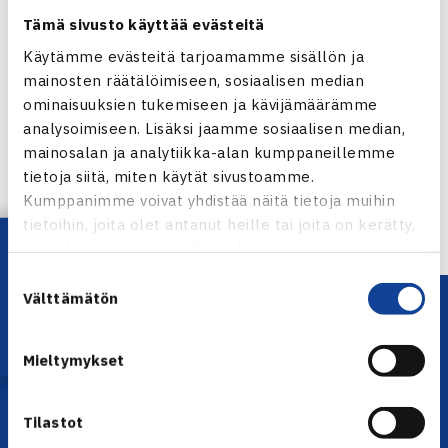
Tämä sivusto käyttää evästeitä
Käytämme evästeitä tarjoamamme sisällön ja
mainosten räätälöimiseen, sosiaalisen median
Jaa:
ominaisuuksien tukemiseen ja kävijämäärämme
analysoimiseen. Lisäksi jaamme sosiaalisen median,
mainosalan ja analytiikka-alan kumppaneillemme
tietoja siitä, miten käytät sivustoamme.
← Edellinen
Kumppanimme voivat yhdistää näitä tietoja muihin
tietoihin, joita olet antanut heille tai joita on kerätty,
Lataa OmaTennis!
kun olet käyttänyt heidän palvelujaan.
Suostumuksen
Välttämätön
valinta
Mieltymykset
Tilastot