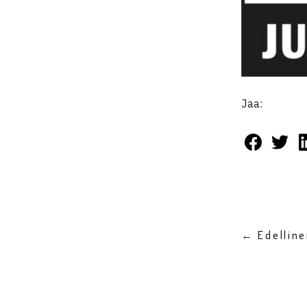
Jaa:
← Edellin