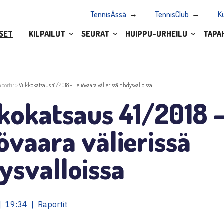
TennisÄssä
TennisClub
K
SET
KILPAILUT
SEURAT
HUIPPU-URHEILU
TAPA
aportit
>
Viikkokatsaus 41/2018 – Heliövaara välierissä Yhdysvalloissa
kokatsaus 41/2018 
övaara välierissä
ysvalloissa
 19:34 | Raportit