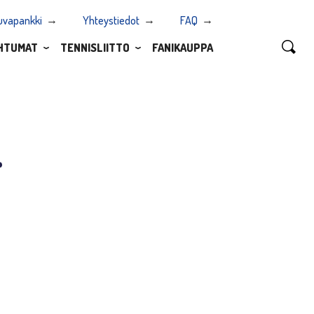
uvapankki
Yhteystiedot
FAQ
HTUMAT
TENNISLIITTO
FANIKAUPPA
–