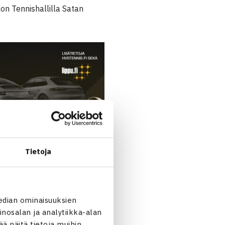
lon Tennishallilla Satan
Tietoja
edian ominaisuuksien
nosalan ja analytiikka-alan
 näitä tietoja muihin