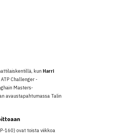
attilaiskentillä, kun
Harri
n ATP Challenger -
nghain Masters-
igan avaustapahtumassa Talin
oittoaan
P-160) ovat toista viikkoa