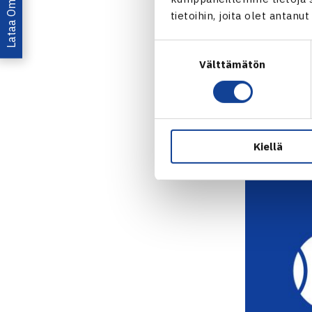
Lataa OmaTennis!
tietoihin, joita olet antanu
Suostumuksen
YKKÖSDIVAR
Välttämätön
valinta
Toiseksi kor
Usealla paikk
ja katso viik
Kiellä