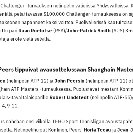
hallenger -turnauksen nelinpelin välierissä Yhdysvalloissa. Ka
kentillä pelattavassa $100,000 Challenger-turnauksessa on s
aksonen napanneet kaksi voittoa. Puolivälierissä kaatui tois
tettu pari
Ruan Roelofse
(RSA)/
John-Patrick Smith
(AUS) 3-6,
aja ei ole vielä selvillä.
eers tippuivat avausottelussaan Shanghain Maste
sen
(nelinpelin ATP-12) ja
John Peersin
(nelinpelin ATP-11) ott
hain ATP Masters -turnauksessa. Puolustavat mestarit Kontin
alais-itävaltalaisparille
Robert Lindstedt
(nelinpelin ATP-55)
-4, 9-11.
rs nähdään ensi viikolla TEHO Sport Tennisliigan avaustapah
sella. Nelinpelihuiput Kontinen, Peers,
Horia Tecau
ja
Jean-J