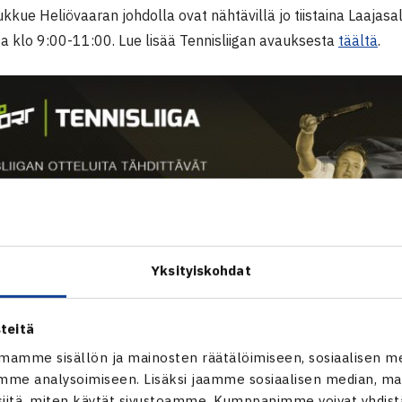
kkue Heliövaaran johdolla ovat nähtävillä jo tiistaina Laajasa
 klo 9:00-11:00. Lue lisää Tennisliigan avauksesta
täältä
.
Yksityiskohdat
teitä
mamme sisällön ja mainosten räätälöimiseen, sosiaalisen m
me analysoimiseen. Lisäksi jaamme sosiaalisen median, mai
itä, miten käytät sivustoamme. Kumppanimme voivat yhdistää