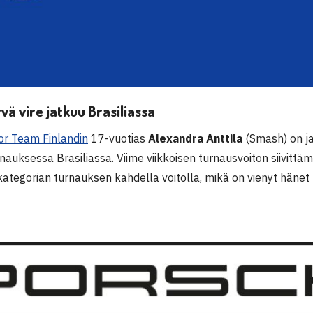
vä vire jatkuu Brasiliassa
or Team Finlandin
17-vuotias
Alexandra Anttila
(Smash) on ja
rnauksessa Brasiliassa. Viime viikkoisen turnausvoiton siivitt
 kategorian turnauksen kahdella voitolla, mikä on vienyt hänet p