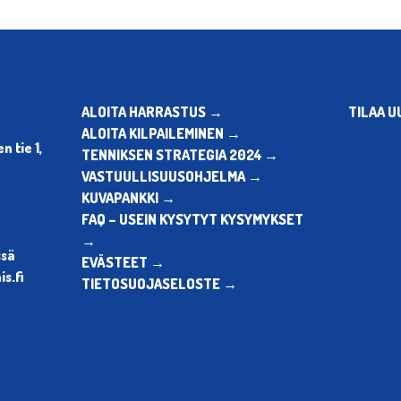
ALOITA HARRASTUS →
TILAA U
ALOITA KILPAILEMINEN →
 tie 1,
TENNIKSEN STRATEGIA 2024 →
VASTUULLISUUSOHJELMA →
KUVAPANKKI →
FAQ – USEIN KYSYTYT KYSYMYKSET
→
ssä
EVÄSTEET →
s.fi
TIETOSUOJASELOSTE →