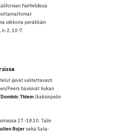
lifornian Fairfieldissä
ijoittamattomat
ena viikkona peräkkäin
 6-2, 10-7.
rsissa
elut jäivät valitettavasti
en/Peers hävisivät tiukan
/
Dominic Thiem
(kaksinpelin
tumassa 17.-18.10. Talin
ulien Rojer
sekä Sata-