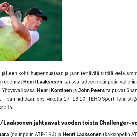
 jälleen kohti huipennustaan ja jännitettävää riittää vielä amm
n edennyt
Henri Laaksosen
kanssa jälleen nelinpelin välierii
 Yhdysvalloissa.
Henri Kontinen
ja
John Peers
taipuivat Sha
 – pari nähdään ensi viikolla 17.-18.10. TEHO Sport Tennisli
sella.
/Laaksonen jahtaavat vuoden toista Challenger-v
aara
(nelinpelin ATP-193) ja
Henri Laaksonen
(kaksinpelin AT