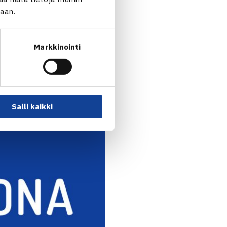
jaan.
Markkinointi
 tulevana viikonloppuna.
tsästys – lue aiheesta lisää
Salli kaikki