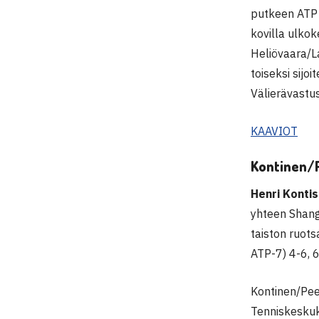
putkeen ATP C
kovilla ulko
Heliövaara/La
toiseksi sijoi
Välierävastust
KAAVIOT
Kontinen/P
Henri Konti
yhteen Shang
taiston ruots
ATP-7) 4-6, 6
Kontinen/Pee
Tenniskeskuk