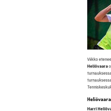
Viikko etenee
Heliövaara
o
turnauksessa
turnauksessa
Tenniskeskuk
Heliövaara
Harri Heliöv