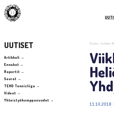
UUTI
UUTISET
Etusivu
>
Uutiset
>
R
Viik
Artikkeli →
Ennakot →
Heli
Raportit →
Seurat →
Yhd
TEHO Tennisliiga →
Videot →
Yhteistyökumppanuudet →
11.10.2018 |