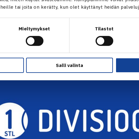
t heille tai joita on kerätty, kun olet käyttänyt heidän palvelu
I KAUSI KÄYNNISTYY TODEN TEOLLA 13.-14.10.
Mieltymykset
Tilastot
keimman sarjatason Ykkösdivarin kausi käynnistyy toden teolla
akunnalla korkataan kausi käyntiin ja aloitetaan pisteiden me
onlopun otteluparit
täältä
.
Salli valinta