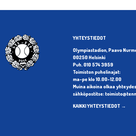
YHTEYSTIEDOT
Olympiastadion, Paavo Nurmen
00250 Helsinki
Puh. 010 574 3959
Toimiston puhelinajat:
ma-pe klo 10.00-12.00
Muina aikoina olkaa yhteyde
sähköpostitse: toimisto@tenni
KAIKKI YHTEYSTIEDOT →