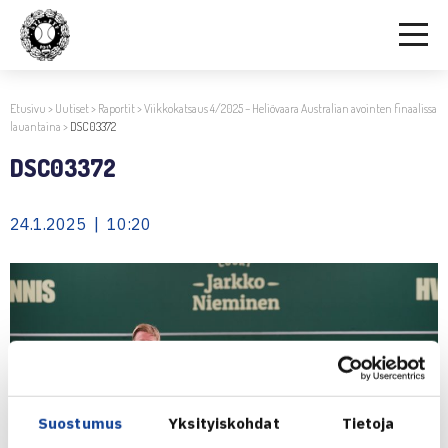
Etusivu
>
Uutiset
>
Raportit
>
Viikkokatsaus 4/2025 – Heliövaara Australian avointen finaalissa
lauantaina
>
DSC03372
DSC03372
24.1.2025 | 10:20
Suostumus
Yksityiskohdat
Tietoja