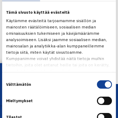
Tämä sivusto käyttää evästeitä
Käytämme evästeitä tarjoamamme sisällön ja
mainosten räätälöimiseen, sosiaalisen median
ominaisuuksien tukemiseen ja kävijämäärämme
Jaa:
analysoimiseen. Lisäksi jaamme sosiaalisen median,
mainosalan ja analytiikka-alan kumppaneillemme
tietoja siitä, miten käytät sivustoamme.
Kumppanimme voivat yhdistää näitä tietoja muihin
← Edellinen
tietoihin, joita olet antanut heille tai joita on kerätty,
Lataa OmaTennis!
kun olet käyttänyt heidän palvelujaan.
Suostumuksen
Välttämätön
valinta
Mieltymykset
Tilastot