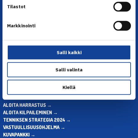
Tilastot
Markkinointi
YHTEYSTIEDOT
Olympiastadion, Paavo Nurmen tie 1, 00250 Helsinki
Puh. 010 574 3959
Salli kaikki
Toimiston puhelinajat:
ma-pe klo 10.00-12.00
Salli valinta
Muina aikoina olkaa yhteydessä
sähköpostitse: toimisto@tennis.fi
Kiellä
KAIKKI YHTEYSTIEDOT →
ALOITA HARRASTUS →
ALOITA KILPAILEMINEN →
TENNIKSEN STRATEGIA 2024 →
VASTUULLISUUSOHJELMA →
KUVAPANKKI →