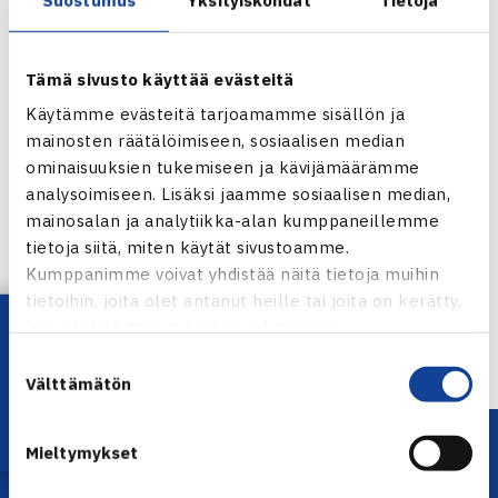
Tämä sivusto käyttää evästeitä
Käytämme evästeitä tarjoamamme sisällön ja
mainosten räätälöimiseen, sosiaalisen median
ominaisuuksien tukemiseen ja kävijämäärämme
analysoimiseen. Lisäksi jaamme sosiaalisen median,
Jaa:
mainosalan ja analytiikka-alan kumppaneillemme
tietoja siitä, miten käytät sivustoamme.
Kumppanimme voivat yhdistää näitä tietoja muihin
tietoihin, joita olet antanut heille tai joita on kerätty,
Lataa OmaTennis!
← Edellinen
kun olet käyttänyt heidän palvelujaan.
Suostumuksen
Välttämätön
valinta
Mieltymykset