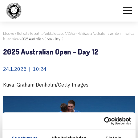
Etusivu
>
Uutiset
>
Raportit
>
Viikkokatsaus 4/2025 – Heliövaara Australian avointen finaalissa
lauantaina
>
2025 Australian Open – Day 12
2025 Australian Open – Day 12
24.1.2025 | 10:24
Kuva: Graham Denholm/Getty Images
Suostumus
Yksityiskohdat
Tietoja