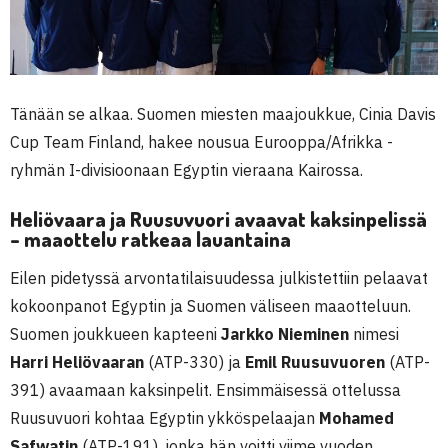
Tänään se alkaa. Suomen miesten maajoukkue, Cinia Davis
Cup Team Finland, hakee nousua Eurooppa/Afrikka -
ryhmän I-divisioonaan Egyptin vieraana Kairossa.
Heliövaara ja Ruusuvuori avaavat kaksinpelissä
– maaottelu ratkeaa lauantaina
Eilen pidetyssä arvontatilaisuudessa julkistettiin pelaavat
kokoonpanot Egyptin ja Suomen väliseen maaotteluun.
Suomen joukkueen kapteeni
Jarkko Nieminen
nimesi
Harri Heliövaaran
(ATP-330) ja
Emil Ruusuvuoren
(ATP-
391) avaamaan kaksinpelit. Ensimmäisessä ottelussa
Ruusuvuori kohtaa Egyptin ykköspelaajan
Mohamed
Safwatin
(ATP-191), jonka hän voitti viime vuoden