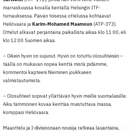
marraskuussa kovalla kentällä Helsingin ITF-
turnauksessa. Päivän toisessa ottelussa kohtaavat
Heliövaara ja
Karim-Mohamed Maamoun
(ATP-373).
Ottelut alkavat perjantaina paikallista aikaa klo 11:00, eli
klo 12:00 Suomen aikaa.
– Oikein hyvin on sujunut. Hyvin on totuttu olosuhteisiin –
täällä on mukavan nopea kenttä mistä pidämme,
kommentoi kapteeni Nieminen joukkueen
valmistautumista.
– Olosuhteet sopivat yllättävän hyvin meille suomalaisille.
Aika tämmöinen kovaa kenttää muistuttava massa,
komppasi Heliövaara.
Maaottelu ja I-divisioonaan nousija ratkeaa lauantaina,