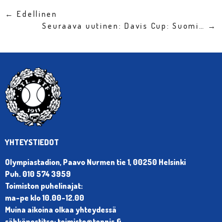
← Edellinen
Seuraava uutinen: Davis Cup: Suomi… →
YHTEYSTIEDOT
Olympiastadion, Paavo Nurmen tie 1, 00250 Helsinki
Puh. 010 574 3959
Toimiston puhelinajat:
ma-pe klo 10.00-12.00
Muina aikoina olkaa yhteydessä
sähköpostitse: toimisto@tennis.fi