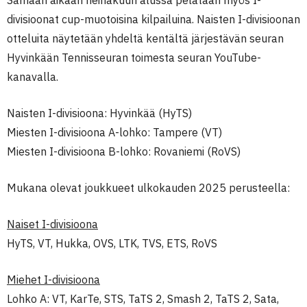
Samaan aikaan heinäkuun alussa pelataan myös I-
divisioonat cup-muotoisina kilpailuina. Naisten I-divisioonan
otteluita näytetään yhdeltä kentältä järjestävän seuran
Hyvinkään Tennisseuran toimesta seuran YouTube-
kanavalla.
Naisten I-divisioona: Hyvinkää (HyTS)
Miesten I-divisioona A-lohko: Tampere (VT)
Miesten I-divisioona B-lohko: Rovaniemi (RoVS)
Mukana olevat joukkueet ulkokauden 2025 perusteella:
Naiset I-divisioona
HyTS, VT, Hukka, OVS, LTK, TVS, ETS, RoVS
Miehet I-divisioona
Lohko A: VT,
KarTe,
STS, TaTS 2, Smash 2, TaTS 2, Sata,