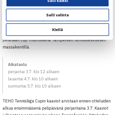
Salli kaikki
Salli valinta
TEHO Tennisliiga Cupissa on jaossa viikonloppuna
Kiellä
seurajoukkueiden ulkokauden SM-mitalit. Kilpailu
pelataan cup-muotoisena Tampereen tenniskeskuksen
massakentillä.
Aikataulu
perjantai 3.7. klo 12 alkaen
lauantai 4.7. klo 10 alkaen
sunnuntai 5.7. klo 10 alkaen
TEHO Tennisliiga Cupin kaaviot arvotaan ennen otteluiden
alkua ensimmäisenä pelipäivänä perjantaina 3.7. Kaaviot