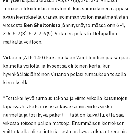
Ferylle
neljässä erässä 7-5, 6-7(3), 3-6, 3-6. Virtasen
turnaus oli kuitenkin onnistunut, kun suomalainen nappasi
avauskierroksella uransa isoimman voiton maailmanlistan
vitosesta
Ben Sheltonista
jännitysnäytelmässä erin 6-4,
3-6, 6-7(8), 6-2, 7-6(9). Virtanen pelasti ottelupallon
matkalla voittoon.
Virtanen (ATP-140) karsi mukaan Wimbleodnin pääsarjaan
kolmella voitolla, ja kyseessä oli toinen kerta, kun
hyvinkääläislähtöinen Virtanen pelasi turnauksen toisella
kierroksella.
”Tottakai hyvä turnaus takana ja viime viikolla karsintojen
läpäisy. Jos katsoo isossa kuvassa niin viides viikko
nurmella ja tosi hyvä paketti – tätä on kaivattu, että saa
viikosta toiseen paljon matseja. Ensimmäisen kierroksen
voitto täällä oli iso juttu ja tästä on hyvä jatkaa eteenpäin.