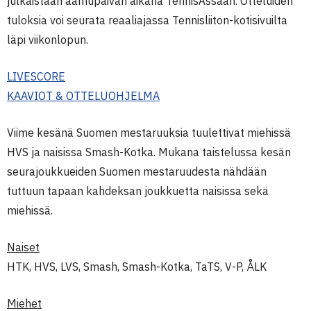
julkaistaan aamupäivän aikana TennisÄssään. Otteluiden
tuloksia voi seurata reaaliajassa Tennisliiton-kotisivuilta
läpi viikonlopun.
LIVESCORE
KAAVIOT & OTTELUOHJELMA
Viime kesänä Suomen mestaruuksia tuulettivat miehissä
HVS ja naisissa Smash-Kotka. Mukana taistelussa kesän
seurajoukkueiden Suomen mestaruudesta nähdään
tuttuun tapaan kahdeksan joukkuetta naisissa sekä
miehissä.
Naiset
HTK, HVS, LVS, Smash, Smash-Kotka, TaTS, V-P, ÅLK
Miehet