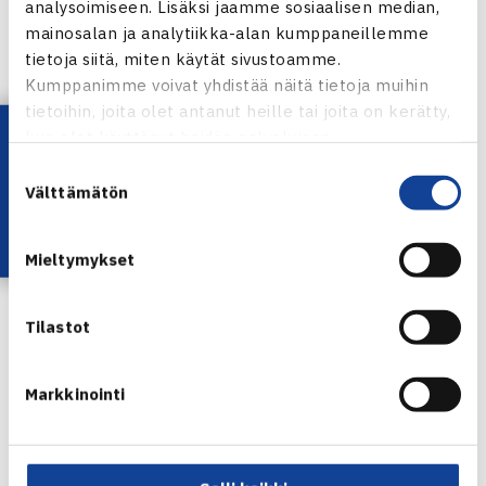
analysoimiseen. Lisäksi jaamme sosiaalisen median,
Anastasia Kulikova
pelasi Portugalissa W50-kilpailussa
mainosalan ja analytiikka-alan kumppaneillemme
kovilla ulkokentillä. Kulikova pääsi kaksinpelissä toiselle
tietoja siitä, miten käytät sivustoamme.
kierrokselle ja nelinpelissä puolivälieriin.
Kumppanimme voivat yhdistää näitä tietoja muihin
tietoihin, joita olet antanut heille tai joita on kerätty,
W50 WORLD TENNIS TOUR | PORTUGALI
Lataa OmaTennis!
kun olet käyttänyt heidän palvelujaan.
M25 WORLD TENNIS TOUR | MAROKKO
Suostumuksen
Välttämätön
valinta
TEHO Tennisliiga Cup Tampereella
viikonloppuna 3.-5.7.
Mieltymykset
Tilastot
Markkinointi