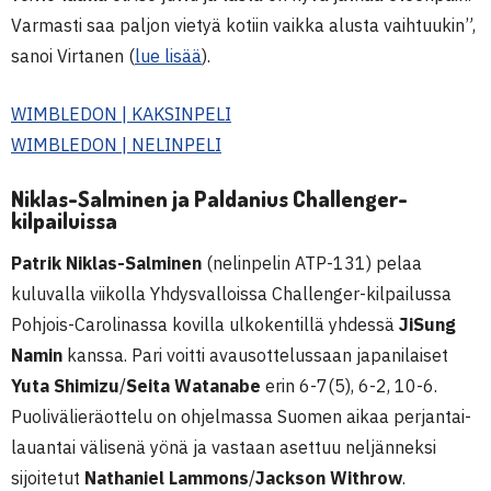
Varmasti saa paljon vietyä kotiin vaikka alusta vaihtuukin”,
sanoi Virtanen (
lue lisää
).
WIMBLEDON | KAKSINPELI
WIMBLEDON | NELINPELI
Niklas-Salminen ja Paldanius Challenger-
kilpailuissa
Patrik Niklas-Salminen
(nelinpelin ATP-131) pelaa
kuluvalla viikolla Yhdysvalloissa Challenger-kilpailussa
Pohjois-Carolinassa kovilla ulkokentillä yhdessä
JiSung
Namin
kanssa. Pari voitti avausottelussaan japanilaiset
Yuta Shimizu
/
Seita Watanabe
erin 6-7(5), 6-2, 10-6.
Puolivälieräottelu on ohjelmassa Suomen aikaa perjantai-
lauantai välisenä yönä ja vastaan asettuu neljänneksi
sijoitetut
Nathaniel Lammons
/
Jackson Withrow
.