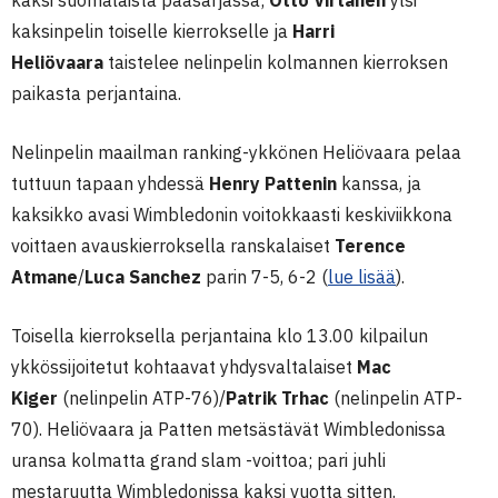
kaksi suomalaista pääsarjassa;
Otto Virtanen
ylsi
kaksinpelin toiselle kierrokselle ja
Harri
Heliövaara
taistelee nelinpelin kolmannen kierroksen
paikasta perjantaina.
Nelinpelin maailman ranking-ykkönen Heliövaara pelaa
tuttuun tapaan yhdessä
Henry Pattenin
kanssa, ja
kaksikko avasi Wimbledonin voitokkaasti keskiviikkona
voittaen avauskierroksella ranskalaiset
Terence
Atmane
/
Luca
Sanchez
parin 7-5, 6-2 (
lue lisää
).
Toisella kierroksella perjantaina klo 13.00 kilpailun
ykkössijoitetut kohtaavat yhdysvaltalaiset
Mac
Kiger
(nelinpelin ATP-76)/
Patrik Trhac
(nelinpelin ATP-
70). Heliövaara ja Patten metsästävät Wimbledonissa
uransa kolmatta grand slam -voittoa; pari juhli
mestaruutta Wimbledonissa kaksi vuotta sitten.