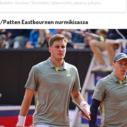
enkilön Suomen Tennisliitto (@tennisfin) jakama julkaisu
a/Patten Eastbournen nurmikisassa