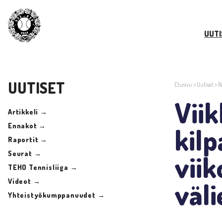
UUTI
UUTISET
Etusivu
>
Uutiset
>
R
Vii
Artikkeli →
Ennakot →
kilp
Raportit →
Seurat →
viik
TEHO Tennisliiga →
Videot →
väli
Yhteistyökumppanuudet →