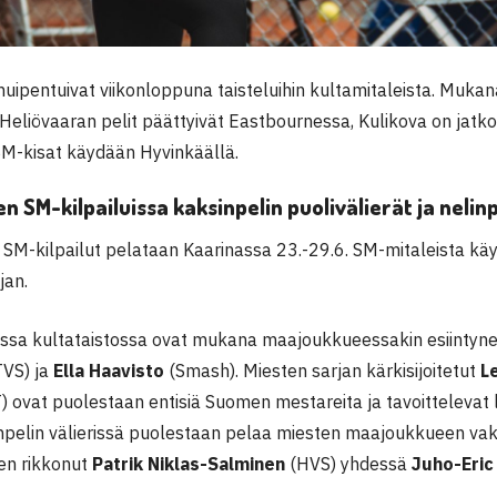
huipentuivat viikonloppuna taisteluihin kultamitaleista. Muka
Heliövaaran pelit päättyivät Eastbournessa, Kulikova on jatko
SM-kisat käydään Hyvinkäällä.
n SM-kilpailuissa kaksinpelin puolivälierät ja nelinp
 SM-kilpailut pelataan Kaarinassa 23.-29.6. SM-mitaleista kä
jan.
assa kultataistossa ovat mukana maajoukkueessakin esiintyn
TVS) ja
Ella Haavisto
(Smash). Miesten sarjan kärkisijoitetut
L
) ovat puolestaan entisiä Suomen mestareita ja tavoittelevat
inpelin välierissä puolestaan pelaa miesten maajoukkueen vak
sen rikkonut
Patrik Niklas-Salminen
(HVS) yhdessä
Juho-Eric