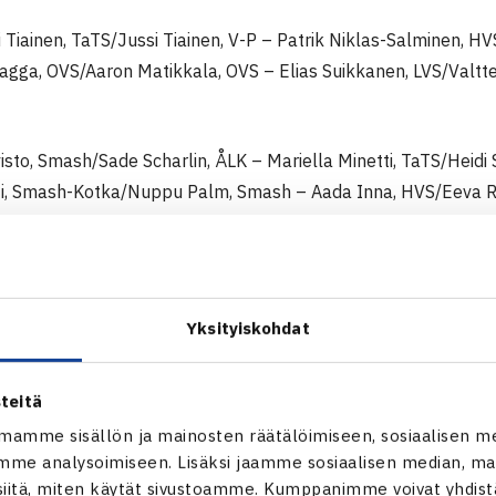
Tiainen, TaTS/Jussi Tiainen, V-P – Patrik Niklas-Salminen, HV
Magga, OVS/Aaron Matikkala, OVS – Elias Suikkanen, LVS/Valtt
isto, Smash/Sade Scharlin, ÅLK – Mariella Minetti, TaTS/Heidi
ti, Smash-Kotka/Nuppu Palm, Smash – Aada Inna, HVS/Eeva R
 TULOKSET
KSINPELI
KSINPELI
Yksityiskohdat
LINPELI
teitä
LINPELI
mamme sisällön ja mainosten räätälöimiseen, sosiaalisen m
me analysoimiseen. Lisäksi jaamme sosiaalisen median, mai
– klo 10.00 alkaen kaksinpelien puolivälierät, nelinpelien väli
itä, miten käytät sivustoamme. Kumppanimme voivat yhdistää