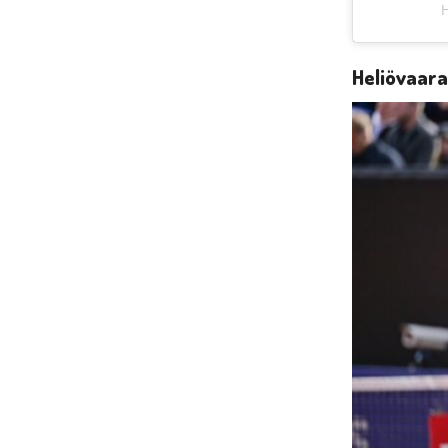
H
Heliövaar