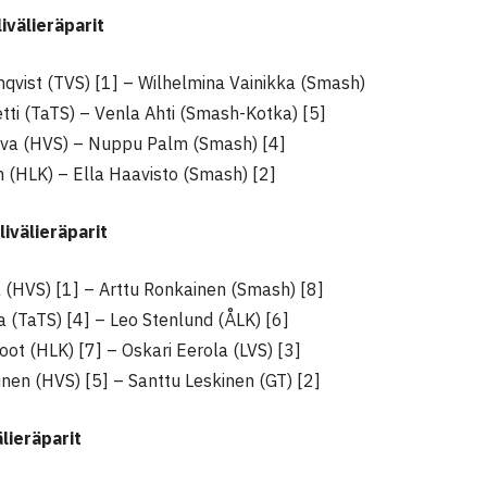
ivälieräparit
mqvist (TVS) [1] – Wilhelmina Vainikka (Smash)
tti (TaTS) – Venla Ahti (Smash-Kotka) [5]
va (HVS) – Nuppu Palm (Smash) [4]
n (HLK) – Ella Haavisto (Smash) [2]
ivälieräparit
ä (HVS) [1] – Arttu Ronkainen (Smash) [8]
a (TaTS) [4] – Leo Stenlund (ÅLK) [6]
ot (HLK) [7] – Oskari Eerola (LVS) [3]
nen (HVS) [5] – Santtu Leskinen (GT) [2]
älieräparit