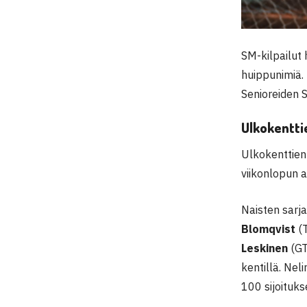
SM-kilpailut 
huippunimiä. 
Senioreiden 
Ulkokenttie
Ulkokenttien
viikonlopun a
Naisten sarj
Blomqvist
(
Leskinen
(GT
kentillä. Nel
100 sijoituk