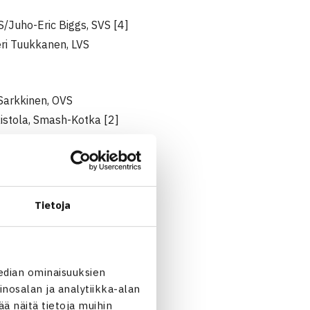
S/Juho-Eric Biggs, SVS [4]
eri Tuukkanen, LVS
 Sarkkinen, OVS
istola, Smash-Kotka [2]
Tietoja
edian ominaisuuksien
nosalan ja analytiikka-alan
erät
 näitä tietoja muihin