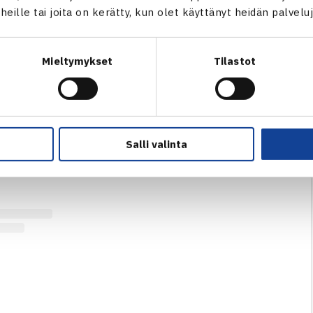
t heille tai joita on kerätty, kun olet käyttänyt heidän palvelu
 klo 10.00 alkaen naisten kaksinpelin välierät, miesten kaksinp
lut
i
– klo 10.00 alkaen naisten kaksinpelin loppuottelu ja miest
Mieltymykset
Tilastot
rata läpi viikon
Tennisliiton YouTube-kanavan
välityksellä. T
; 10€/aikuiset, 5€/lapset, 50€/VIP
Salli valinta
T / 5. TEHO FINNISH TOUR