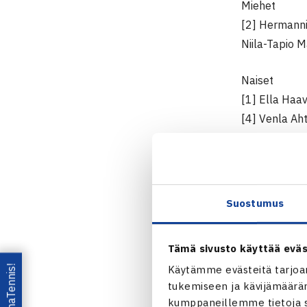
Miehet
[2] Hermanni 
Niila-Tapio 
Naiset
[1] Ella Haav
[4] Venla Ah
KAAVIOT &
NAISTEN KA
MIESTEN KA
Suostumus
NAISTEN NE
Tämä sivusto käyttää eväs
MIESTEN NE
Lataa OmaTennis!
Käytämme evästeitä tarjoa
tukemiseen ja kävijämääräm
Perjantai
kumppaneillemme tietoja si