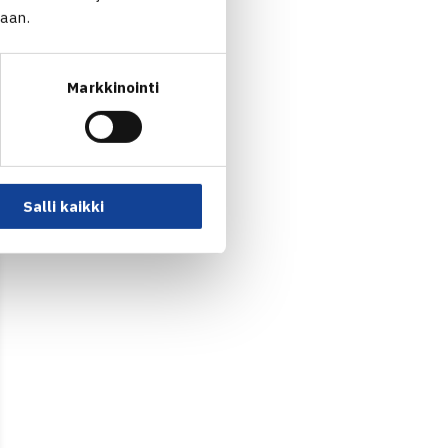
jaan.
elin välierät, nelinpelien
en kaksinpelin loppuottelu
Markkinointi
apahtumaan on lipunmyynti
Salli kaikki