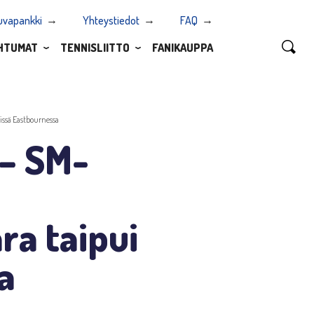
uvapankki
Yhteystiedot
FAQ
HTUMAT
TENNISLIITTO
FANIKAUPPA
rissä Eastbournessa
 – SM-
ra taipui
a