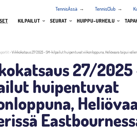
TennisÄssä
TennisClub
K
SET
KILPAILUT
SEURAT
HUIPPU-URHEILU
TAPA
aportit
>
Viikkokatsaus 27/2025 – SM-kilpailut huipentuvat viikonloppuna, Heliövaara taipui välie
kkokatsaus 27/2025
ailut huipentuvat
onloppuna, Heliövaa
erissä Eastbourness