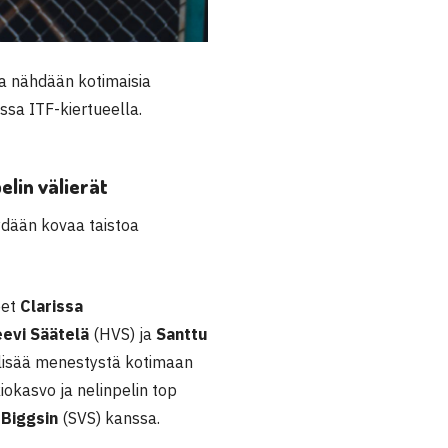
na nähdään kotimaisia
ssa ITF-kiertueella.
elin välierät
ydään kovaa taistoa
eet
Clarissa
eevi Säätelä
(HVS) ja
Santtu
 lisää menestystä kotimaan
iokasvo ja nelinpelin top
 Biggsin
(SVS) kanssa.