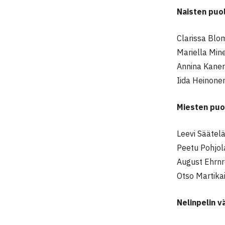
Naisten puol
Clarissa Blo
Mariella Mine
Annina Kaner
Iida Heinone
Miesten puol
Leevi Säätel
Peetu Pohjol
August Ehrnro
Otso Martikai
Nelinpelin v