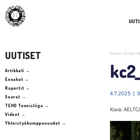
UUTI
UUTISET
Etusivu
>
Uutiset
>
R
kc2
Artikkeli →
Ennakot →
Raportit →
4.7.2025 | 
Seurat →
TEHO Tennisliiga →
Kuva: AELTC/
Videot →
Yhteistyökumppanuudet →