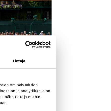
Tietoja
edian ominaisuuksien
nosalan ja analytiikka-alan
 näitä tietoja muihin
jaan.