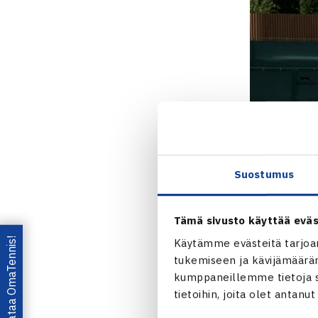
Suostumus
Tämä sivusto käyttää eväs
Lataa OmaTennis!
Käytämme evästeitä tarjoa
tukemiseen ja kävijämääräm
kumppaneillemme tietoja si
tietoihin, joita olet antanu