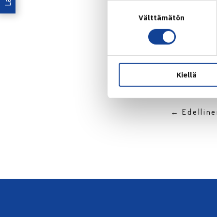
Suostumuksen
Välttämätön
valinta
Jaa:
Kiellä
← Edellin