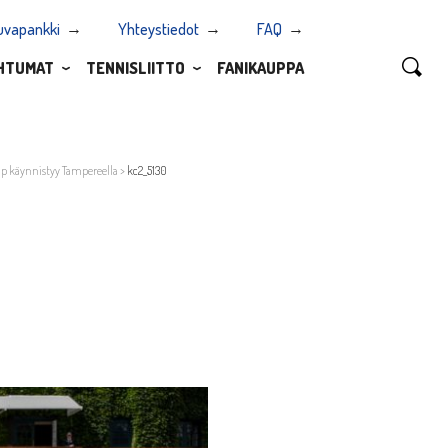
uvapankki
Yhteystiedot
FAQ
HTUMAT
TENNISLIITTO
FANIKAUPPA
Cup käynnistyy Tampereella
>
kc2_5130