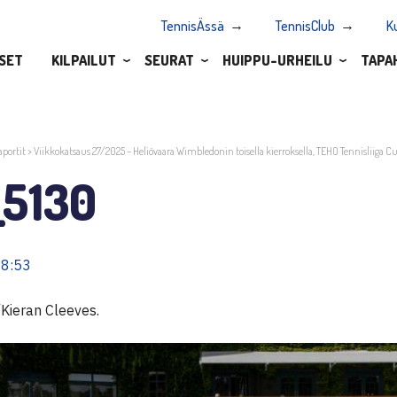
TennisÄssä
TennisClub
K
SET
KILPAILUT
SEURAT
HUIPPU-URHEILU
TAPA
aportit
>
Viikkokatsaus 27/2025 – Heliövaara Wimbledonin toisella kierroksella, TEHO Tennisliiga 
_5130
08:53
Kieran Cleeves.