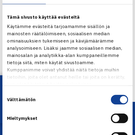
Tämä sivusto käyttää evästeitä
Käytämme evästeitä tarjoamamme sisällön ja
mainosten räätälöimiseen, sosiaalisen median
ominaisuuksien tukemiseen ja kävijämäärämme
Jaa:
analysoimiseen. Lisäksi jaamme sosiaalisen median,
mainosalan ja analytiikka-alan kumppaneillemme
tietoja siitä, miten käytät sivustoamme.
Kumppanimme voivat yhdistää näitä tietoja muihin
tietoihin, joita olet antanut heille tai joita on kerätty,
← Edellinen
Lataa OmaTennis!
kun olet käyttänyt heidän palvelujaan.
Suostumuksen
Välttämätön
valinta
Mieltymykset