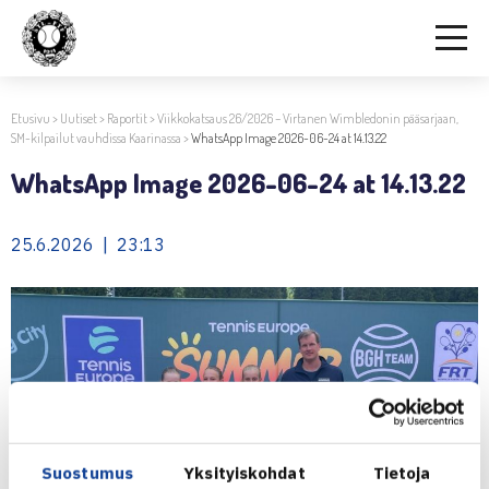
Etusivu
>
Uutiset
>
Raportit
>
Viikkokatsaus 26/2026 – Virtanen Wimbledonin pääsarjaan,
SM-kilpailut vauhdissa Kaarinassa
>
WhatsApp Image 2026-06-24 at 14.13.22
WhatsApp Image 2026-06-24 at 14.13.22
25.6.2026 | 23:13
Suostumus
Yksityiskohdat
Tietoja