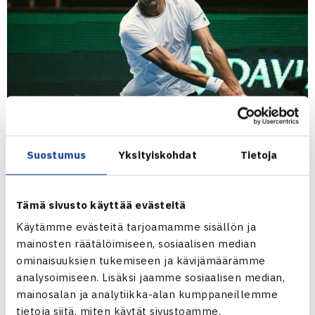
Suostumus
Yksityiskohdat
Tietoja
Otto Virtanen
pelaa kauden ensimmäistä kilpailua
nurmikentillä kuluvalla viikolla. Virtanen (ATP-114) on
Tämä sivusto käyttää evästeitä
edennyt puolivälieriin Challenger-kiertueen kilpailussa Iso-
Britanniassa.
Käytämme evästeitä tarjoamamme sisällön ja
mainosten räätälöimiseen, sosiaalisen median
ominaisuuksien tukemiseen ja kävijämäärämme
Suomalainen voitti kilpailun avauskierroksella neljänneksi
analysoimiseen. Lisäksi jaamme sosiaalisen median,
sijoitetun australialaisen
Aleksandar Vukicin
(ATP-80)
mainosalan ja analytiikka-alan kumppaneillemme
erin 7-6(4), 6-3. Toisella kierroksella kaatui puolestaan
tietoja siitä, miten käytät sivustoamme.