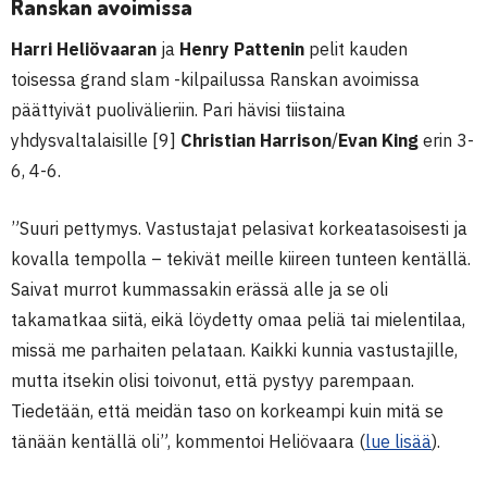
Ranskan avoimissa
Harri Heliövaaran
ja
Henry
Pattenin
pelit kauden
toisessa grand slam -kilpailussa Ranskan avoimissa
päättyivät puolivälieriin. Pari hävisi tiistaina
yhdysvaltalaisille [9]
Christian Harrison
/
Evan King
erin 3-
6, 4-6.
”Suuri pettymys. Vastustajat pelasivat korkeatasoisesti ja
kovalla tempolla – tekivät meille kiireen tunteen kentällä.
Saivat murrot kummassakin erässä alle ja se oli
takamatkaa siitä, eikä löydetty omaa peliä tai mielentilaa,
missä me parhaiten pelataan. Kaikki kunnia vastustajille,
mutta itsekin olisi toivonut, että pystyy parempaan.
Tiedetään, että meidän taso on korkeampi kuin mitä se
tänään kentällä oli”, kommentoi Heliövaara (
lue lisää
).