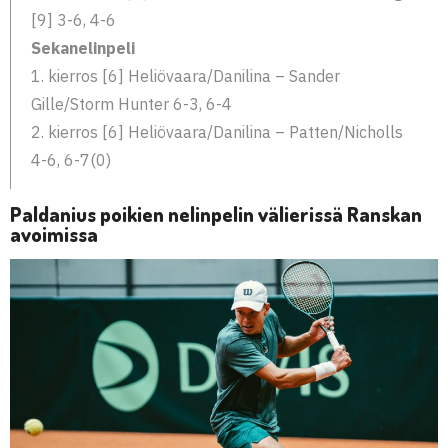
[9] 3-6, 4-6
Sekanelinpeli
1. kierros [6] Heliövaara/Danilina – Sander
Gille/Storm Hunter 6-3, 6-4
2. kierros [6] Heliövaara/Danilina – Patten/Nicholls
4-6, 6-7(0)
Paldanius poikien nelinpelin välierissä Ranskan
avoimissa