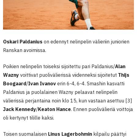
Oskari Paldanius
on edennyt nelinpelin välieriin juniorien
Ranskan avoimissa.
Poikien nelinpelin toiseksi sijoitettu pari Paldanius/
Alan
Wazny
voittivat puolivälierissä viidenneksi sijoitetut
Thijs
Boogaard
/
Ivan Ivanov
erin 6-4, 6-4. Smashin kasvatti
Paldanius ja puolalainen Wazny pelaavat nelinpelin
välierissä perjantaina noin klo 15, kun vastaan asettuu [3]
Jack Kennedy
/
Keaton Hance
. Ennen puolivälieriä voittoja
oli kertynyt tilille kaksi.
Toisen suomalaisen
Linus Lagerbohmin
kilpailu päättyi