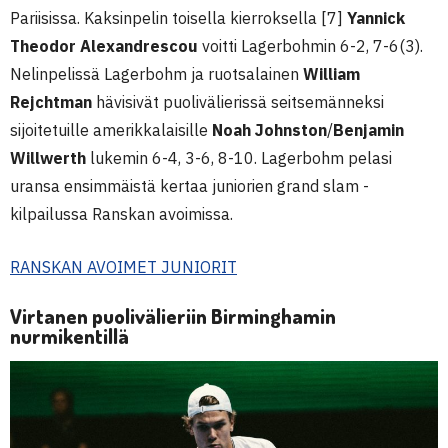
Pariisissa. Kaksinpelin toisella kierroksella [7]
Yannick
Theodor Alexandrescou
voitti Lagerbohmin 6-2, 7-6(3).
Nelinpelissä Lagerbohm ja ruotsalainen
William
Rejchtman
hävisivät puolivälierissä seitsemänneksi
sijoitetuille amerikkalaisille
Noah Johnston
/
Benjamin
Willwerth
lukemin 6-4, 3-6, 8-10. Lagerbohm pelasi
uransa ensimmäistä kertaa juniorien grand slam -
kilpailussa Ranskan avoimissa.
RANSKAN AVOIMET JUNIORIT
Virtanen puolivälieriin Birminghamin
nurmikentillä