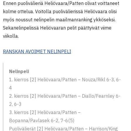
Ennen puolivälieriä Heliövaara/Patten olivat voittaneet
kolme ottelua. Voitolla puolivälierissä Heliövaara olisi
myös noussut nelinpelin maailmanranking ykköseksi.
Sekanelinpelissä Heliövaaran pelit päättyivät viime
viikolla.
RANSKAN AVOIMET NELINPELI
Nelinpeli
1. kierros [2] Heliövaara/Patten – Nouza/Rikl 6-3, 6-
4
2. kierros [2] Heliövaara/Patten – Diallo/Fearnley 6-
2, 6-3
3. kierros [2] Heliövaara/Patten –
Bopanna/Pavlasek 6-2, 7-6(5)
Puolivälierät [2] Heliövaara/Patten – Harrison/King