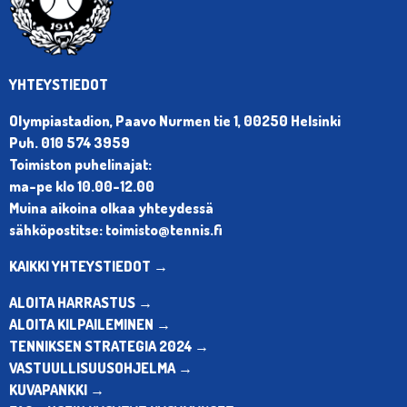
YHTEYSTIEDOT
Olympiastadion, Paavo Nurmen tie 1, 00250 Helsinki
Puh. 010 574 3959
Toimiston puhelinajat:
ma-pe klo 10.00-12.00
Muina aikoina olkaa yhteydessä
sähköpostitse: toimisto@tennis.fi
KAIKKI YHTEYSTIEDOT →
ALOITA HARRASTUS →
ALOITA KILPAILEMINEN →
TENNIKSEN STRATEGIA 2024 →
VASTUULLISUUSOHJELMA →
KUVAPANKKI →