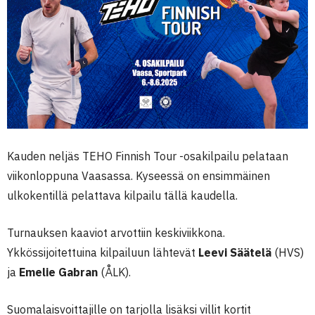
Kauden neljäs TEHO Finnish Tour -osakilpailu pelataan
viikonloppuna Vaasassa. Kyseessä on ensimmäinen
ulkokentillä pelattava kilpailu tällä kaudella.
Turnauksen kaaviot arvottiin keskiviikkona.
Ykkössijoitettuina kilpailuun lähtevät
Leevi Säätelä
(HVS)
ja
Emelie Gabran
(ÅLK).
Suomalaisvoittajille on tarjolla lisäksi villit kortit