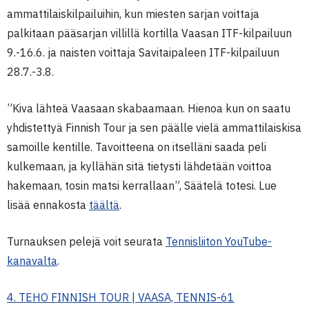
ammattilaiskilpailuihin, kun miesten sarjan voittaja
palkitaan pääsarjan villillä kortilla Vaasan ITF-kilpailuun
9.-16.6. ja naisten voittaja Savitaipaleen ITF-kilpailuun
28.7.-3.8.
”Kiva lähteä Vaasaan skabaamaan. Hienoa kun on saatu
yhdistettyä Finnish Tour ja sen päälle vielä ammattilaiskisa
samoille kentille. Tavoitteena on itselläni saada peli
kulkemaan, ja kyllähän sitä tietysti lähdetään voittoa
hakemaan, tosin matsi kerrallaan”, Säätelä totesi. Lue
lisää ennakosta
täältä
.
Turnauksen pelejä voit seurata
Tennisliiton YouTube-
kanavalta
.
4. TEHO FINNISH TOUR | VAASA, TENNIS-61