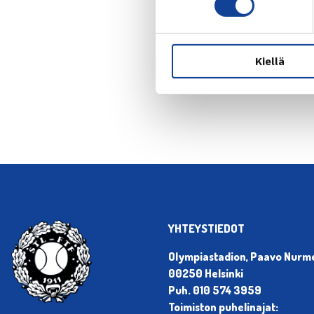
Kiellä
← Edellin
YHTEYSTIEDOT
Olympiastadion, Paavo Nurmen
00250 Helsinki
Puh. 010 574 3959
Toimiston puhelinajat: