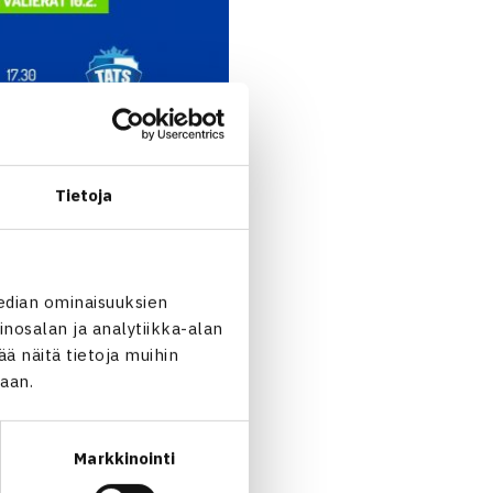
Tietoja
edian ominaisuuksien
nosalan ja analytiikka-alan
 näitä tietoja muihin
jaan.
Markkinointi