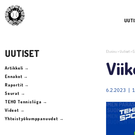
UUTI
UUTISET
Etusivu
>
Uutiset
>
E
Viik
Artikkeli →
Ennakot →
Raportit →
6.2.2023 | 
Seurat →
TEHO Tennisliiga →
Videot →
Yhteistyökumppanuudet →