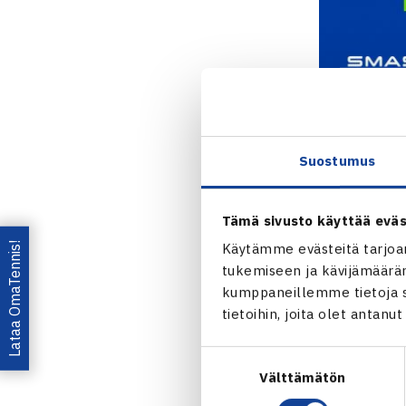
Suostumus
Tämä sivusto käyttää eväs
Lataa OmaTennis!
Käytämme evästeitä tarjoa
tukemiseen ja kävijämääräm
kumppaneillemme tietoja si
tietoihin, joita olet antanu
Jaa:
Suostumuksen
Välttämätön
valinta