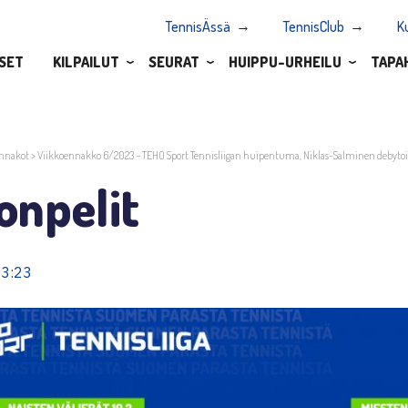
TennisÄssä
TennisClub
K
SET
KILPAILUT
SEURAT
HUIPPU-URHEILU
TAPA
nnakot
>
Viikkoennakko 6/2023 – TEHO Sport Tennisliigan huipentuma, Niklas-Salminen debytoi 
onpelit
13:23