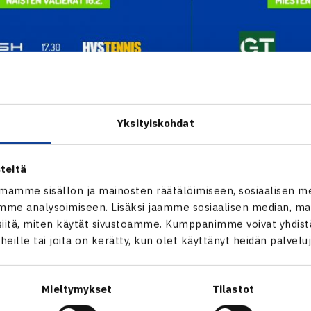
Yksityiskohdat
teitä
mamme sisällön ja mainosten räätälöimiseen, sosiaalisen m
me analysoimiseen. Lisäksi jaamme sosiaalisen median, mai
itä, miten käytät sivustoamme. Kumppanimme voivat yhdistää
t heille tai joita on kerätty, kun olet käyttänyt heidän palvelu
Mieltymykset
Tilastot