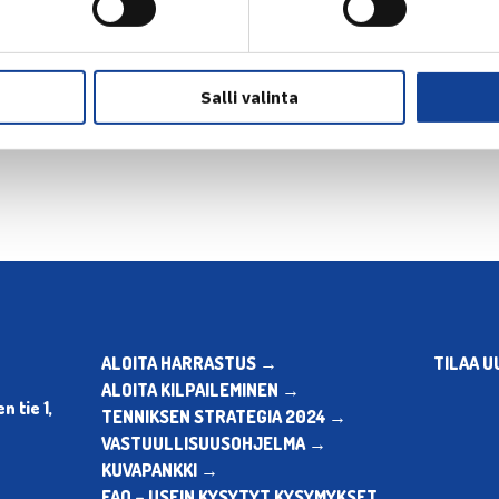
Salli valinta
en
ALOITA HARRASTUS →
TILAA U
ALOITA KILPAILEMINEN →
 tie 1,
TENNIKSEN STRATEGIA 2024 →
VASTUULLISUUSOHJELMA →
KUVAPANKKI →
FAQ – USEIN KYSYTYT KYSYMYKSET