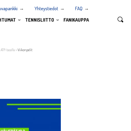
uvapankki
Yhteystiedot
FAQ
HTUMAT
TENNISLIITTO
FANIKAUPPA
ATP-tasolla
>
Viikonpelit