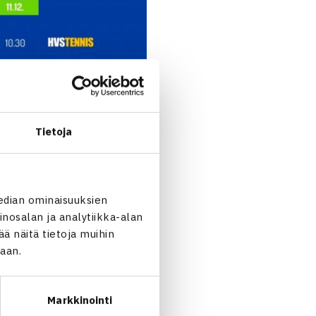
Tietoja
edian ominaisuuksien
nosalan ja analytiikka-alan
 näitä tietoja muihin
jaan.
Markkinointi