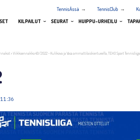
TennisÄssä
TennisClub
K
SET
KILPAILUT
SEURAT
HUIPPU-URHEILU
TAPA
nnakot
>
Viikkoennakko 49/2022 – Kulikova ja Vasa ammattilaiskiertueella, TEHO Sport Tennisliig
2
 11:36