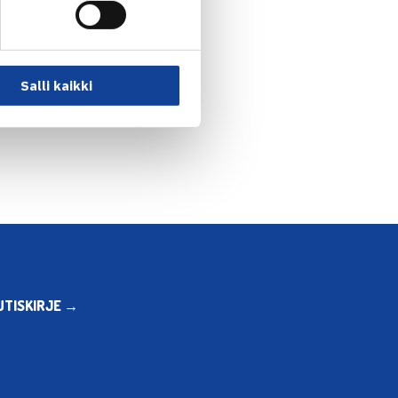
Salli kaikki
UTISKIRJE →