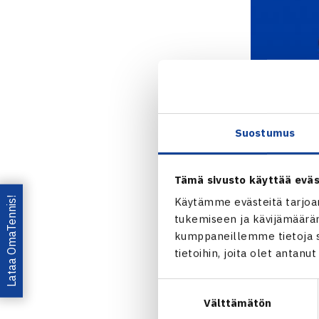
Suostumus
Tämä sivusto käyttää eväs
Lataa OmaTennis!
Käytämme evästeitä tarjoa
tukemiseen ja kävijämääräm
kumppaneillemme tietoja si
tietoihin, joita olet antanu
Jaa:
Suostumuksen
Välttämätön
valinta