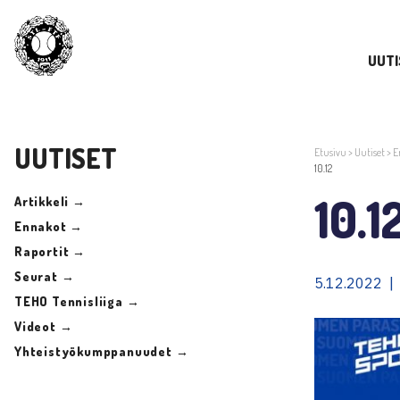
UUTI
UUTISET
Etusivu
>
Uutiset
>
E
10.12
10.1
Artikkeli →
Ennakot →
Raportit →
Seurat →
5.12.2022 |
TEHO Tennisliiga →
Videot →
Yhteistyökumppanuudet →