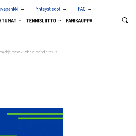
uvapankki
Yhteystiedot
FAQ
HTUMAT
TENNISLIITTO
FANIKAUPPA
assa ohjelmassa vuoden viimeiset ottelut
>