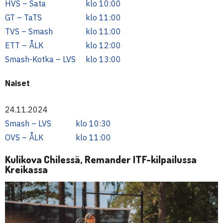
HVS – Sata
klo 10:00
GT – TaTS
klo 11:00
TVS – Smash
klo 11:00
ETT – ÅLK
klo 12:00
Smash-Kotka – LVS
klo 13:00
Naiset
24.11.2024
Smash – LVS
klo 10:30
OVS – ÅLK
klo 11:00
Kulikova Chilessä, Remander ITF-kilpailussa
Kreikassa