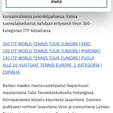
Kiellä
Tällä viikolla suomalaisia pelaa alla olevissa
kansainvälisissä juniorikilpailuissa. Vahva
suomalaisedustus nähdään erityisesti Viron J60-
kategorian ITF-kilpailussa.
J60 ITF WORLD TENNIS TOUR JUNIORS | VIRO
J30 ITF WORLD TENNIS TOUR JUNIORS | MAROKKO
J30 ITF WORLD TENNIS TOUR JUNIORS | PUOLA
ALLE 16-VUOTIAAT TENNIS EUROPE, 2. KATEGORIA |
ESPANJA
Baltian maiden mestaruuskilpailut huipentuvat
maanantaina Talin Tenniskeskuksella Helsingissä.
Kolmipäiväinen kilpailu käynnistyi lauantaina. Suomen
joukkueet voittivat lauantaina Viron ja sunnuntaina Latvian.