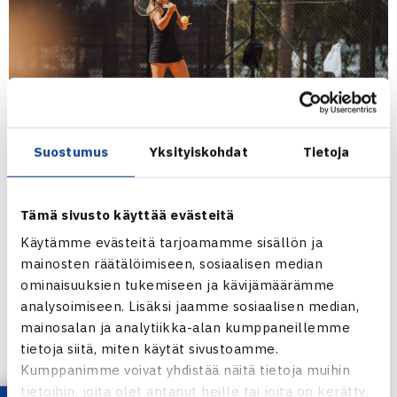
Suostumus
Yksityiskohdat
Tietoja
Anastasia Kulikova pelaa WTA125-turnauksessa Chilessä;
Tämä sivusto käyttää evästeitä
suomalaispelaaja hävisi kaksinpelin avauskierroksen
Käytämme evästeitä tarjoamamme sisällön ja
ottelunsa tiukasti kolmessa erässä. Kulikova on mukana
mainosten räätälöimiseen, sosiaalisen median
ominaisuuksien tukemiseen ja kävijämäärämme
vielä nelinpelissä.
analysoimiseen. Lisäksi jaamme sosiaalisen median,
mainosalan ja analytiikka-alan kumppaneillemme
Stella Remander on ainoa suomalainen kuluvalla viikolla
tietoja siitä, miten käytät sivustoamme.
ITF-kiertueella. Remander karsii mukaan Kreikassa
Kumppanimme voivat yhdistää näitä tietoja muihin
massakentillä pelattavaan $15,000 ITF-kilpailuun.
tietoihin, joita olet antanut heille tai joita on kerätty,