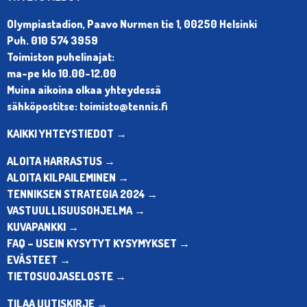
Olympiastadion, Paavo Nurmen tie 1, 00250 Helsinki
Puh. 010 574 3959
Toimiston puhelinajat:
ma-pe klo 10.00-12.00
Muina aikoina olkaa yhteydessä
sähköpostitse: toimisto@tennis.fi
KAIKKI YHTEYSTIEDOT →
ALOITA HARRASTUS →
ALOITA KILPAILEMINEN →
TENNIKSEN STRATEGIA 2024 →
VASTUULLISUUSOHJELMA →
KUVAPANKKI →
FAQ – USEIN KYSYTYT KYSYMYKSET →
EVÄSTEET →
TIETOSUOJASELOSTE →
TILAA UUTISKIRJE →