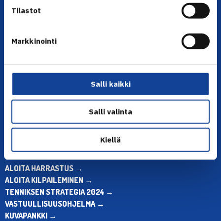
Tilastot
Markkinointi
YHTEYSTIEDOT
Olympiastadion, Paavo Nurmen tie 1, 00250 Helsinki
Puh. 010 574 3959
Salli kaikki
Toimiston puhelinajat:
ma-pe klo 10.00-12.00
Salli valinta
Muina aikoina olkaa yhteydessä
sähköpostitse: toimisto@tennis.fi
Kiellä
KAIKKI YHTEYSTIEDOT →
ALOITA HARRASTUS →
ALOITA KILPAILEMINEN →
TENNIKSEN STRATEGIA 2024 →
VASTUULLISUUSOHJELMA →
KUVAPANKKI →