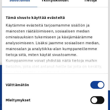
Tämä sivusto käyttää evästeitä
Käytämme evästeitä tarjoamamme sisällön ja
mainosten räätälöimiseen, sosiaalisen median
ominaisuuksien tukemiseen ja kävijämäärämme
analysoimiseen. Lisäksi jaamme sosiaalisen median,
Jaa:
mainosalan ja analytiikka-alan kumppaneillemme
tietoja siitä, miten käytät sivustoamme.
Kumppanimme voivat yhdistää näitä tietoja muihin
tietoihin, joita olet antanut heille tai joita on kerätty,
Lataa OmaTennis!
← Edellinen
kun olet käyttänyt heidän palvelujaan.
Suostumuksen
Välttämätön
valinta
Mieltymykset