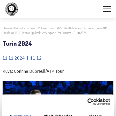
Etusivu
>
Uutiset
>
Ennakot
>
Viikkoennakko 46/2024 – Heliövaara/Patten Torinossa ATP
Finalsissa, TEHO Tennisliiga keskitetty tapahtuma Turussa
>
Turin 2024
Turin 2024
11.11.2024 | 11:12
Kuva: Corinne Dubreuil/ATP Tour
Suostumus
Yksityiskohdat
Tietoja