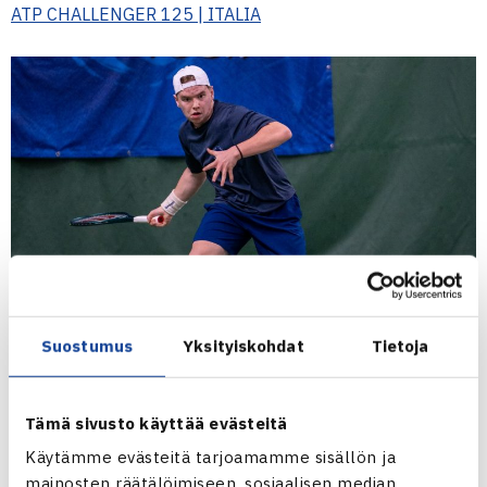
ATP CHALLENGER 125 | ITALIA
Suostumus
Yksityiskohdat
Tietoja
Jeri Lassila
pelaa uransa ensimmäistä kertaa ATP
Tämä sivusto käyttää evästeitä
Challenger -kilpailun pääsarjassa. Nebraskan yliopistossa
Käytämme evästeitä tarjoamamme sisällön ja
opiskeleva 20-vuotias suomalaisnuorukainen sai villin
mainosten räätälöimiseen, sosiaalisen median