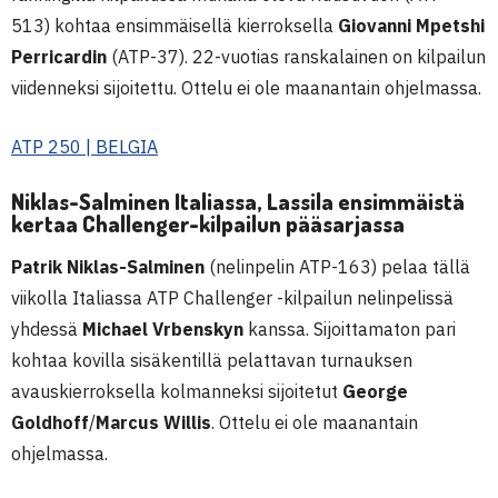
513) kohtaa ensimmäisellä kierroksella
Giovanni Mpetshi
Perricardin
(ATP-37). 22-vuotias ranskalainen on kilpailun
viidenneksi sijoitettu. Ottelu ei ole maanantain ohjelmassa.
ATP 250 | BELGIA
Niklas-Salminen Italiassa, Lassila ensimmäistä
kertaa Challenger-kilpailun pääsarjassa
Patrik Niklas-Salminen
(nelinpelin ATP-163) pelaa tällä
viikolla Italiassa ATP Challenger -kilpailun nelinpelissä
yhdessä
Michael Vrbenskyn
kanssa. Sijoittamaton pari
kohtaa kovilla sisäkentillä pelattavan turnauksen
avauskierroksella kolmanneksi sijoitetut
George
Goldhoff
/
Marcus Willis
. Ottelu ei ole maanantain
ohjelmassa.