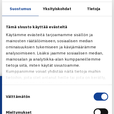
sarjassa nousijajoukkue ÅLK tekee paluun korkeimmalla
Suostumus
Yksityiskohdat
Tietoja
sarjatasolle 12. vuoden tauon jälkeen.
TEHO TENNISLIIGA KOTISIVUT
Tämä sivusto käyttää evästeitä
Käytämme evästeitä tarjoamamme sisällön ja
Viikonlopun ottelut
mainosten räätälöimiseen, sosiaalisen median
ominaisuuksien tukemiseen ja kävijämäärämme
Miehet
analysoimiseen. Lisäksi jaamme sosiaalisen median,
mainosalan ja analytiikka-alan kumppaneillemme
12.10.2024
tietoja siitä, miten käytät sivustoamme.
Kumppanimme voivat yhdistää näitä tietoja muihin
Smash-Kotka – TaTS
klo 13:00
tietoihin, joita olet antanut heille tai joita on kerätty,
TVS – Sata
klo 13:00
Lataa OmaTennis!
kun olet käyttänyt heidän palvelujaan.
ETT – LVS
klo 14:00
Suostumuksen
ÅLK – HVS
klo 14:30
Välttämätön
valinta
Smash – GT
klo 16:30
13.10.2024
Mieltymykset