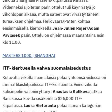
viikolla Shanghain Masters-kilpailussa Kiinassa.
Viidenneksi sijoitetun parin ottelut tuli käynnistyä jo
viikonlopun aikana, mutta sateet ovat viivästyttäneet
turnauksen ohjelmaa. Heliövaara/Patten kohtaa
ensimmäisellä kierroksella
Jean-Julien Rojer
/
Adam
Pavlasek
parin. Ottelu on ohjelmassa maanantaina noin
klo 11.00.
MASTERS 1000 | SHANGHAI
ITF-kiertueella vahva suomalaisedustus
Kuluvalla viikolla suomalaisia pelaa yhteensä viidessä eri
ammattilaiskilpailussa ITF-kiertueella. Viime viikolla
kaksinpelin välieriin yltänyt
Anastasia Kulikova
jatkaa
Ranskassa kovilla sisäkentillä $25,000 ITF-
kilpailussa.
Laura Hietaranta
pelaa saman kategorian