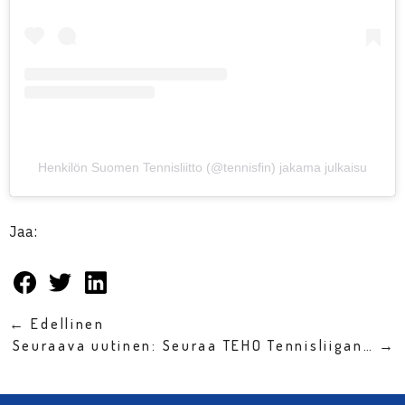
Henkilön Suomen Tennisliitto (@tennisfin) jakama julkaisu
Jaa:
← Edellinen
Seuraava uutinen: Seuraa TEHO Tennisliigan… →