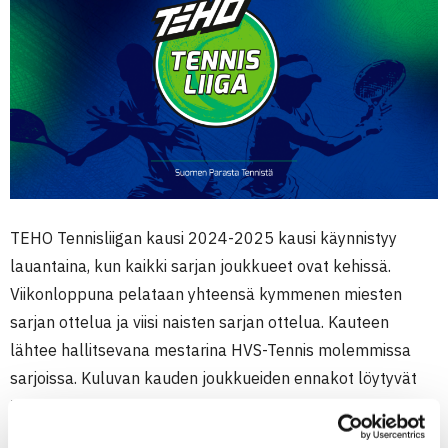
TEHO Tennisliigan kausi 2024-2025 kausi käynnistyy
lauantaina, kun kaikki sarjan joukkueet ovat kehissä.
Viikonloppuna pelataan yhteensä kymmenen miesten
sarjan ottelua ja viisi naisten sarjan ottelua. Kauteen
lähtee hallitsevana mestarina HVS-Tennis molemmissa
sarjoissa. Kuluvan kauden joukkueiden ennakot löytyvät
TEHO Tennisliigan -kotisivuilta. Naisten sarjassa nähdään
samat joukkueet kuin edellisellä kaudella, miesten