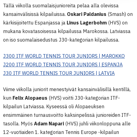
Tällä viikolla suomalaisjunioreita pelaa alla olevissa
kansainvälisissä kilpailuissa.
Oskari Paldanius
(Smash) on
kärkisijoitettu Espanjassa ja
Linus Lagerbohm
(HVS) on
mukana kovatasoisessa kilpailussa Marokossa. Latviassa
on iso suomalaisedustus J30-kategorian kilpailussa.
J300 ITF WORLD TENNIS TOUR JUNIORS | MAROKKO
J200 ITF WORLD TENNIS TOUR JUNIORS | ESPANJA
J30 ITF WORLD TENNIS TOUR JUNIORS | LATVIA
Viime viikolla juniorit menestyivät kansainvälisillä kentillä,
kun
Felix Alopaeus
(HVS) voitti J30-kategorian ITF-
kilpailun Latviassa. Kyseessä oli Alopaeuksen
ensimmäinen turnausvoitto kaksinpelissä junioreiden ITF-
tasolla. Myös
Adam Napari
(HVS) juhli viikonloppuna alle
12-vuotiaiden 1. kategorian Tennis Europe -kilpailun