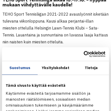
mukaan viihdyttävälle kaudelle!
TEHO Sport Tennisliigan 2021-2022 avauslyönnit isketään
tulevana viikonloppuna. Kausi alkaa perjantai-illan
miesten ottelulla Helsingin Lawn-Tennis Klubi – Sata-
Tennis. Lauantaina ja sunnuntaina on luvassa laaja kattaus
niin naisten kuin miesten otteluita.
Kannattaa ottaa seurantaan
liigan Twitter-tili
sekä
kotisivut
.
Suostumus
Yksityiskohdat
Tietoja
LUE LISÄÄ KAUDESTA
Tämä sivusto käyttää evästeitä
Käytämme evästeitä tarjoamamme sisällön ja
mainosten räätälöimiseen, sosiaalisen median
ominaisuuksien tukemiseen ja kävijämäärämme
analysoimiseen. Lisäksi jaamme sosiaalisen median,