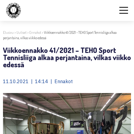
Etusivu
>
Uutiset
>
Ennakot
>
Viikkoennakko 41/2021 – TEHO Sport Tennisliiga alkaa
perjantaina, vilkas viikko edessä
Viikkoennakko 41/2021 – TEHO Sport
Tennisliiga alkaa perjantaina, vilkas viikko
edessä
11.10.2021 | 14:14 | Ennakot