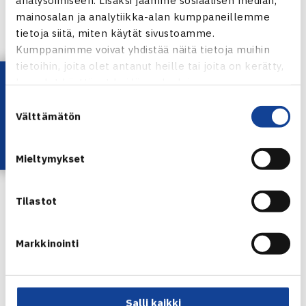
mainosalan ja analytiikka-alan kumppaneillemme
tietoja siitä, miten käytät sivustoamme.
Kumppanimme voivat yhdistää näitä tietoja muihin
tietoihin, joita olet antanut heille tai joita on kerätty,
Lataa OmaTennis!
kun olet käyttänyt heidän palvelujaan.
Suostumuksen
Välttämätön
valinta
Mieltymykset
Tilastot
Markkinointi
40- ja 50-vuotiaiden SM-kilpailut Turussa
Salli kaikki