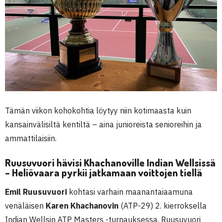
Tämän viikon kohokohtia löytyy niin kotimaasta kuin
kansainvälisiltä kentiltä – aina junioreista senioreihin ja
ammattilaisiin.
Ruusuvuori hävisi Khachanoville Indian Wellsissä
– Heliövaara pyrkii jatkamaan voittojen tiellä
Emil Ruusuvuori
kohtasi varhain maanantaiaamuna
venäläisen
Karen Khachanovin
(ATP-29) 2. kierroksella
Indian Wellsin ATP Masters -turnauksessa. Ruusuvuori