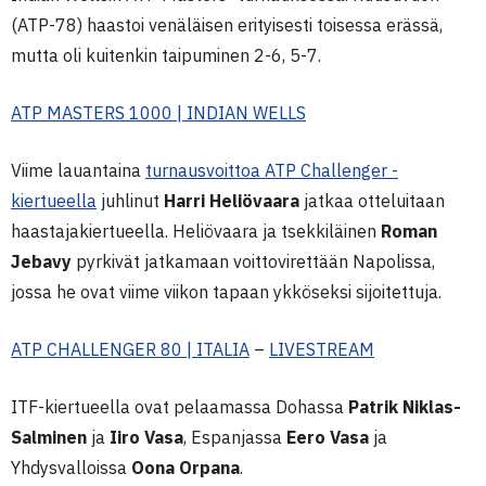
(ATP-78) haastoi venäläisen erityisesti toisessa erässä,
mutta oli kuitenkin taipuminen 2-6, 5-7.
ATP MASTERS 1000 | INDIAN WELLS
Viime lauantaina
turnausvoittoa ATP Challenger -
kiertueella
juhlinut
Harri Heliövaara
jatkaa otteluitaan
haastajakiertueella. Heliövaara ja tsekkiläinen
Roman
Jebavy
pyrkivät jatkamaan voittovirettään Napolissa,
jossa he ovat viime viikon tapaan ykköseksi sijoitettuja.
ATP CHALLENGER 80 | ITALIA
–
LIVESTREAM
ITF-kiertueella ovat pelaamassa Dohassa
Patrik Niklas-
Salminen
ja
Iiro Vasa
, Espanjassa
Eero Vasa
ja
Yhdysvalloissa
Oona Orpana
.