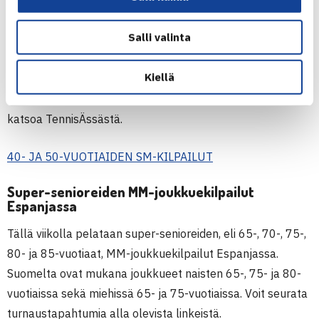
Jarkko Nieminen Areenalla pelataan 40- ja 50-vuotiaiden
Salli valinta
SM-kilpailut 13.-17.10. Turnauksessa ovat SM-mitalit
jaossa naisten ja miesten 40-vuotiaiden kaksinpeleissä
Kiellä
sekä 50-vuotiaiden miesten kaksin- ja nelinpelissä.
Otteluohjelmaa ei ole vielä julkaistu, mutta kaaviot voit
katsoa TennisÄssästä.
40- JA 50-VUOTIAIDEN SM-KILPAILUT
Super-senioreiden MM-joukkuekilpailut
Espanjassa
Tällä viikolla pelataan super-senioreiden, eli 65-, 70-, 75-,
80- ja 85-vuotiaat, MM-joukkuekilpailut Espanjassa.
Suomelta ovat mukana joukkueet naisten 65-, 75- ja 80-
vuotiaissa sekä miehissä 65- ja 75-vuotiaissa. Voit seurata
turnaustapahtumia alla olevista linkeistä.