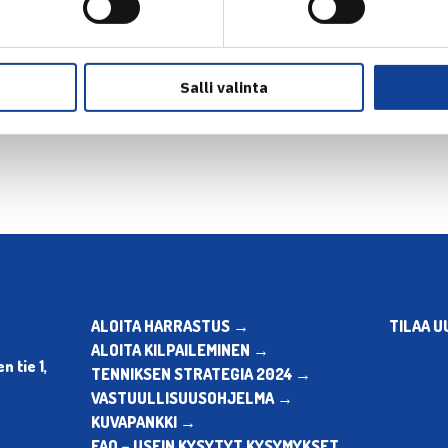
Salli valinta
en
ALOITA HARRASTUS →
TILAA U
ALOITA KILPAILEMINEN →
 tie 1,
TENNIKSEN STRATEGIA 2024 →
VASTUULLISUUSOHJELMA →
KUVAPANKKI →
FAQ – USEIN KYSYTYT KYSYMYKSET