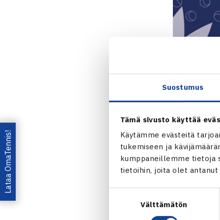
Suostumus
Tämä sivusto käyttää eväs
Lataa OmaTennis!
Käytämme evästeitä tarjoa
tukemiseen ja kävijämääräm
kumppaneillemme tietoja si
tietoihin, joita olet antanu
Jaa:
Suostumuksen
Välttämätön
valinta