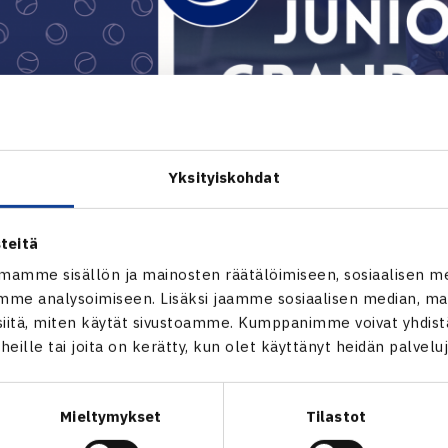
Yksityiskohdat
teitä
mamme sisällön ja mainosten räätälöimiseen, sosiaalisen m
me analysoimiseen. Lisäksi jaamme sosiaalisen median, mai
itä, miten käytät sivustoamme. Kumppanimme voivat yhdistää
t heille tai joita on kerätty, kun olet käyttänyt heidän palvelu
Mieltymykset
Tilastot