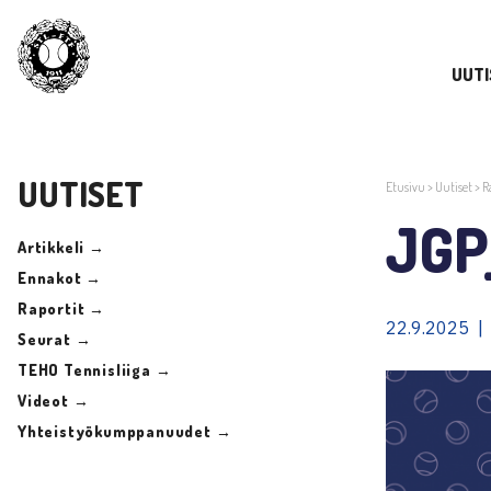
UUTI
UUTISET
Etusivu
>
Uutiset
>
R
JGP
Artikkeli →
Ennakot →
Raportit →
22.9.2025 |
Seurat →
TEHO Tennisliiga →
Videot →
Yhteistyökumppanuudet →