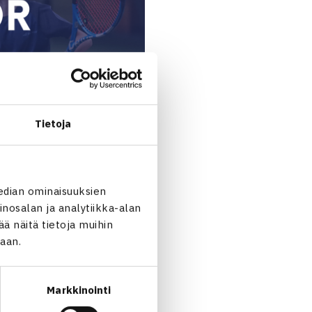
Tietoja
edian ominaisuuksien
nosalan ja analytiikka-alan
 näitä tietoja muihin
jaan.
Markkinointi