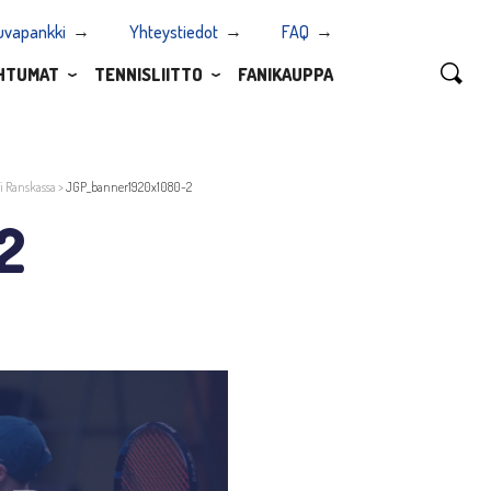
uvapankki
Yhteystiedot
FAQ
HTUMAT
TENNISLIITTO
FANIKAUPPA
i Ranskassa
>
JGP_banner1920x1080-2
2