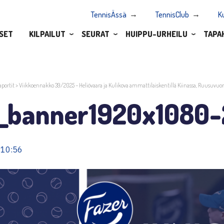
TennisÄssä
TennisClub
K
SET
KILPAILUT
SEURAT
HUIPPU-URHEILU
TAPA
aportit
>
Viikkoennakko 39/2025 – Heliövaara ja Kulikova ammattilaiskentillä Kiinassa, Ruusuvuor
_banner1920x1080-
 10:56