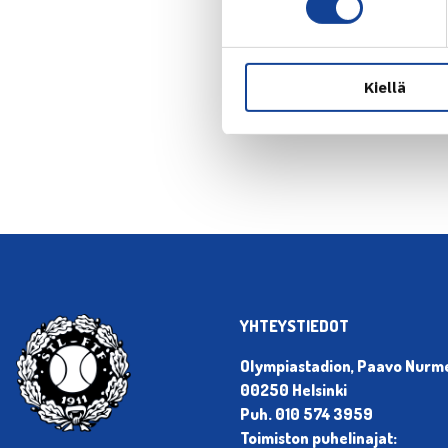
Kiellä
← Edellin
YHTEYSTIEDOT
Olympiastadion, Paavo Nurmen
00250 Helsinki
Puh. 010 574 3959
Toimiston puhelinajat: