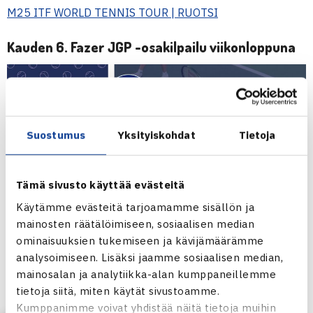
M25 ITF WORLD TENNIS TOUR | RUOTSI
Kauden 6. Fazer JGP -osakilpailu viikonloppuna
Suostumus
Yksityiskohdat
Tietoja
Tämä sivusto käyttää evästeitä
Käytämme evästeitä tarjoamamme sisällön ja
mainosten räätälöimiseen, sosiaalisen median
ominaisuuksien tukemiseen ja kävijämäärämme
analysoimiseen. Lisäksi jaamme sosiaalisen median,
Viikonloppuna pelataan kauden kuudes ja viimeinen Fazer
mainosalan ja analytiikka-alan kumppaneillemme
JGP -osakilpailu ennen kauden päättävää Fazer JGP
tietoja siitä, miten käytät sivustoamme.
Masters -kilpailua. Osakilpailut pelataan neljällä eri
Kumppanimme voivat yhdistää näitä tietoja muihin