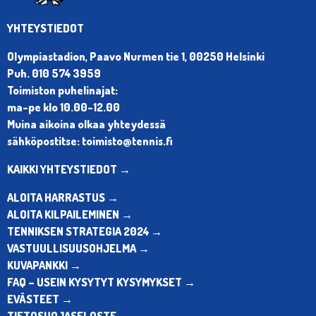
YHTEYSTIEDOT
Olympiastadion, Paavo Nurmen tie 1, 00250 Helsinki
Puh. 010 574 3959
Toimiston puhelinajat:
ma-pe klo 10.00-12.00
Muina aikoina olkaa yhteydessä
sähköpostitse: toimisto@tennis.fi
KAIKKI YHTEYSTIEDOT →
ALOITA HARRASTUS →
ALOITA KILPAILEMINEN →
TENNIKSEN STRATEGIA 2024 →
VASTUULLISUUSOHJELMA →
KUVAPANKKI →
FAQ – USEIN KYSYTYT KYSYMYKSET →
EVÄSTEET →