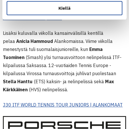
yhdessä parina.
Kiellä
16V EM-KILPAILUT | ITALIA
Lisäksi kuluvalla viikolla kansainvälisillä kentillä
pelaa
Anicia Hammoud
Alankomaissa. Viime viikolla
menestystä tuli suomalaisjunioreille, kun
Emma
Tuominen
(Smash) ylsi turnausvoittoon nelinpelissä ITF-
kilpailussa Saksassa. 12-vuotiaiden Tennis Europe -
kilpailussa Virossa turnausvoittoja juhlivat puolestaan
Stella Hanttu
(ETS) kaksin- ja nelinpelissä sekä
Max
Kärkkäinen
(HVS) nelinpelissä.
J30 ITF WORLD TENNIS TOUR JUNIORS | ALANKOMAAT