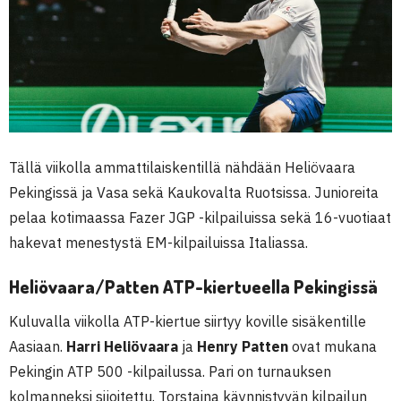
Tällä viikolla ammattilaiskentillä nähdään Heliövaara
Pekingissä ja Vasa sekä Kaukovalta Ruotsissa. Junioreita
pelaa kotimaassa Fazer JGP -kilpailuissa sekä 16-vuotiaat
hakevat menestystä EM-kilpailuissa Italiassa.
Heliövaara/Patten ATP-kiertueella Pekingissä
Kuluvalla viikolla ATP-kiertue siirtyy koville sisäkentille
Aasiaan.
Harri Heliövaara
ja
Henry Patten
ovat mukana
Pekingin ATP 500 -kilpailussa. Pari on turnauksen
kolmanneksi sijoitettu. Torstaina käynnistyvän kilpailun