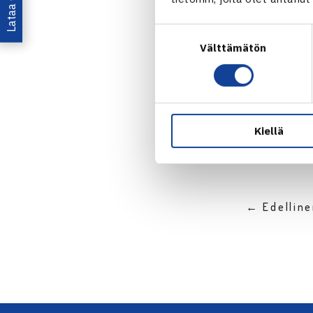
Suostumuksen
Välttämätön
valinta
Jaa:
Kiellä
← Edellin