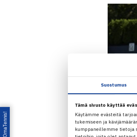
Suostumus
Tämä sivusto käyttää eväs
Lataa OmaTennis!
Käytämme evästeitä tarjoa
tukemiseen ja kävijämääräm
kumppaneillemme tietoja si
tietoihin, joita olet antanu