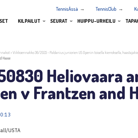
TennisÄssä
TennisClub
K
SET
KILPAILUT
SEURAT
HUIPPU-URHEILU
TAPA
nnakot
>
Viikkoennakko 36/2025 – Paldanius juniorien US Openin toisella kierroksella, haastajakie
nd Haase
50830 Heliovaara a
ten v Frantzen and 
10:13
Nall/USTA