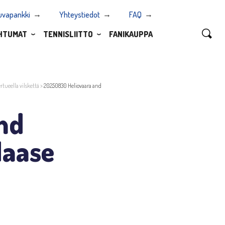
uvapankki
Yhteystiedot
FAQ
HTUMAT
TENNISLIITTO
FANIKAUPPA
rtueella vilskettä
>
20250830 Heliovaara and
nd
Haase