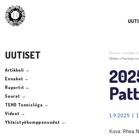
UUTI
UUTISET
Etusivu
>
Uutiset
>
E
Patten v Frantzen a
202
Artikkeli →
Ennakot →
Pat
Raportit →
Seurat →
TEHO Tennisliiga →
Videot →
1.9.2025 | 
Yhteistyökumppanuudet →
Kuva: Rhea 