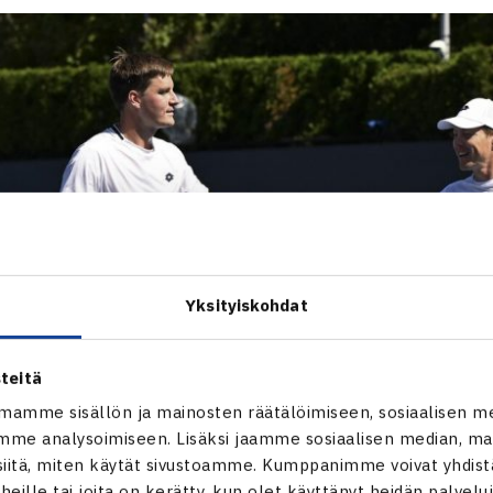
Yksityiskohdat
teitä
mamme sisällön ja mainosten räätälöimiseen, sosiaalisen m
me analysoimiseen. Lisäksi jaamme sosiaalisen median, mai
itä, miten käytät sivustoamme. Kumppanimme voivat yhdistää
t heille tai joita on kerätty, kun olet käyttänyt heidän palvelu