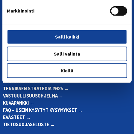
YHTEYSTIEDOT
Markkinointi
Olympiastadion, Paavo Nurmen tie 1, 00250 Helsinki
Puh. 010 574 3959
Toimiston puhelinajat:
ma-pe klo 10.00-12.00
Salli kaikki
Muina aikoina olkaa yhteydessä
sähköpostitse: toimisto@tennis.fi
Salli valinta
KAIKKI YHTEYSTIEDOT →
Kiellä
ALOITA HARRASTUS →
ALOITA KILPAILEMINEN →
TENNIKSEN STRATEGIA 2024 →
VASTUULLISUUSOHJELMA →
KUVAPANKKI →
FAQ – USEIN KYSYTYT KYSYMYKSET →
EVÄSTEET →
TIETOSUOJASELOSTE →