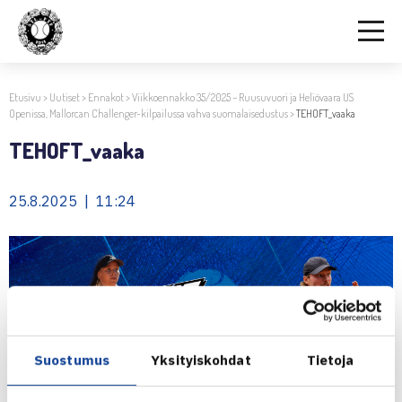
Etusivu
>
Uutiset
>
Ennakot
>
Viikkoennakko 35/2025 – Ruusuvuori ja Heliövaara US
Openissa, Mallorcan Challenger-kilpailussa vahva suomalaisedustus
>
TEHOFT_vaaka
TEHOFT_vaaka
25.8.2025 | 11:24
Suostumus
Yksityiskohdat
Tietoja