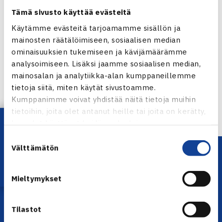
Tämä sivusto käyttää evästeitä
Käytämme evästeitä tarjoamamme sisällön ja
mainosten räätälöimiseen, sosiaalisen median
Jaa:
ominaisuuksien tukemiseen ja kävijämäärämme
analysoimiseen. Lisäksi jaamme sosiaalisen median,
mainosalan ja analytiikka-alan kumppaneillemme
tietoja siitä, miten käytät sivustoamme.
← Edellinen
Kumppanimme voivat yhdistää näitä tietoja muihin
tietoihin, joita olet antanut heille tai joita on kerätty,
Lataa OmaTennis!
kun olet käyttänyt heidän palvelujaan.
Suostumuksen
Välttämätön
valinta
Mieltymykset
Tilastot