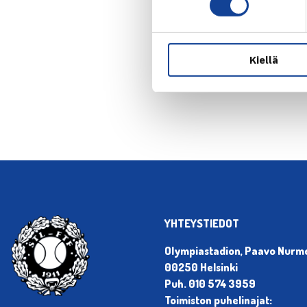
Kiellä
← Edellin
YHTEYSTIEDOT
Olympiastadion, Paavo Nurmen
00250 Helsinki
Puh. 010 574 3959
Toimiston puhelinajat: