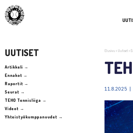
UUTI
UUTISET
Etusivu
>
Uutiset
>
E
TEH
Artikkeli →
Ennakot →
Raportit →
11.8.2025 |
Seurat →
TEHO Tennisliiga →
Videot →
Yhteistyökumppanuudet →