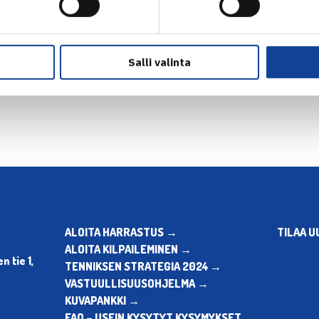
Salli valinta
en
ALOITA HARRASTUS →
TILAA U
ALOITA KILPAILEMINEN →
 tie 1,
TENNIKSEN STRATEGIA 2024 →
VASTUULLISUUSOHJELMA →
KUVAPANKKI →
FAQ – USEIN KYSYTYT KYSYMYKSET