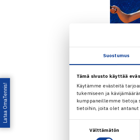
Suostumus
Tämä sivusto käyttää eväs
Lataa OmaTennis!
Käytämme evästeitä tarjoa
tukemiseen ja kävijämääräm
kumppaneillemme tietoja si
tietoihin, joita olet antanu
Jaa:
Suostumuksen
Välttämätön
valinta