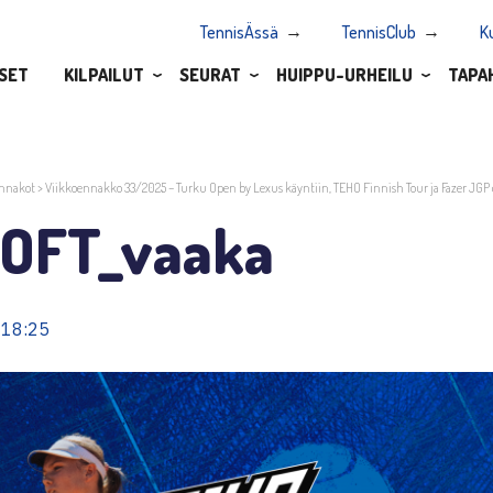
TennisÄssä
TennisClub
K
SET
KILPAILUT
SEURAT
HUIPPU-URHEILU
TAPA
nnakot
>
Viikkoennakko 33/2025 – Turku Open by Lexus käyntiin, TEHO Finnish Tour ja Fazer JGP 
OFT_vaaka
 18:25