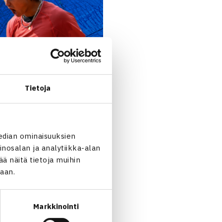
Tietoja
edian ominaisuuksien
nosalan ja analytiikka-alan
 näitä tietoja muihin
jaan.
Markkinointi