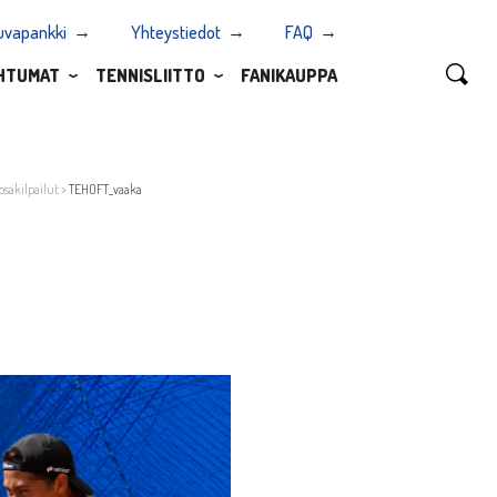
uvapankki
Yhteystiedot
FAQ
HTUMAT
TENNISLIITTO
FANIKAUPPA
osakilpailut
>
TEHOFT_vaaka