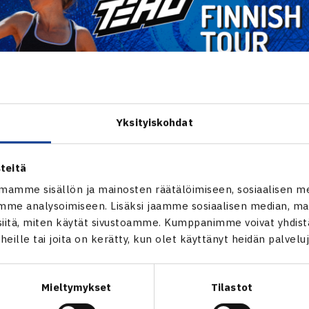
Yksityiskohdat
teitä
mamme sisällön ja mainosten räätälöimiseen, sosiaalisen m
me analysoimiseen. Lisäksi jaamme sosiaalisen median, mai
itä, miten käytät sivustoamme. Kumppanimme voivat yhdistää
t heille tai joita on kerätty, kun olet käyttänyt heidän palvelu
Mieltymykset
Tilastot