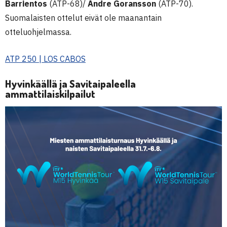
Barrientos
(ATP-68)/
Andre Goransson
(ATP-70).
Suomalaisten ottelut eivät ole maanantain
otteluohjelmassa.
ATP 250 | LOS CABOS
Hyvinkäällä ja Savitaipaleella
ammattilaiskilpailut