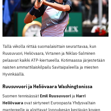
Tällä viikolla riittää suomalaisittain seurattavaa, kun
Ruusuvuori, Heliövaara, Virtanen ja Niklas-Salminen
pelaavat kaikki ATP-kiertueella. Kotimaassa järjestetään
naisten ammattilaiskilpailu Savitaipaleella ja miesten
Hyvinkäällä.
Ruusuvuori ja Heliövaara Washingtonissa
Suomen tennisässät
Emil Ruusuvuori
ja
Harri
Heliövaara
ovat siirtyneet Euroopasta Yhdysvaltain
mantereelle ja aloittavat loppukesän kestävän kovien