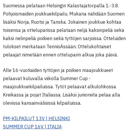
Suomessa pelataan Helsingin Kalastajatorpalla 1.-3.8.
Pohjoismaiden joukkuekilpailu. Mukana nähdään Suomen
lisäksi Norja, Ruotsi ja Tanska. Jokainen joukkue kohtaa
toisensa ja otteluparissa pelataan neljä kaksinpeliä sekä
kaksi nelinpeliä poikien sekä tyttöjen sarjoissa. Otteluiden
tulokset merkataan TennisÄssään. Ottelukohtaiset
pelaajat nimetään ennen otteluparin alkua joka päivä.
Alle 16-vuotiaiden tyttöjen ja poikien maajoukkueet
pelaavat kuluvalla viikolla Summer Cup -
maajoukkuekilpailuissa. Tytöt pelaavat alkulohkossa
Kreikassa ja pojat Italiassa. Lisäksi junioreita pelaa alla
olevissa kansainvälisissä kilpailuissa.
PM-KILPAILUT 13V | HELSINKI
SUMMER CUP 16V | ITALIA