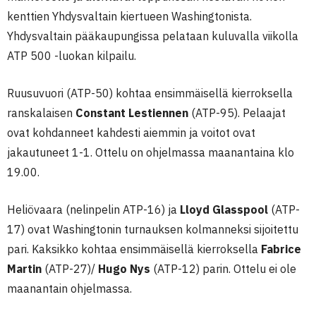
kenttien Yhdysvaltain kiertueen Washingtonista.
Yhdysvaltain pääkaupungissa pelataan kuluvalla viikolla
ATP 500 -luokan kilpailu.
Ruusuvuori (ATP-50) kohtaa ensimmäisellä kierroksella
ranskalaisen
Constant Lestiennen
(ATP-95). Pelaajat
ovat kohdanneet kahdesti aiemmin ja voitot ovat
jakautuneet 1-1. Ottelu on ohjelmassa maanantaina klo
19.00.
Heliövaara (nelinpelin ATP-16) ja
Lloyd Glasspool
(ATP-
17) ovat Washingtonin turnauksen kolmanneksi sijoitettu
pari. Kaksikko kohtaa ensimmäisellä kierroksella
Fabrice
Martin
(ATP-27)/
Hugo Nys
(ATP-12) parin. Ottelu ei ole
maanantain ohjelmassa.