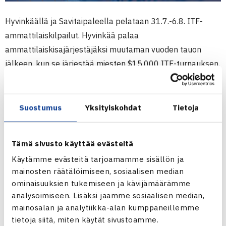
Hyvinkäällä ja Savitaipaleella pelataan 31.7.-6.8. ITF-
ammattilaiskilpailut. Hyvinkää palaa
ammattilaiskisajärjestäjäksi muutaman vuoden tauon
jälkeen, kun se järjestää miesten $15,000 ITF-turnauksen.
Savitaipale jatkaa jo yli 20-vuotista perinnettään, kun
naisten saman arvoinen kisa järjestetään tutussa ja
laadukkaassa paikassa.
Suostumus
Yksityiskohdat
Tietoja
Kisojen osallistujalistauksia pääset katsomaan alla
Tämä sivusto käyttää evästeitä
olevien linkkien kautta. Savitaipaleella
Laura Hietaranta
Käytämme evästeitä tarjoamamme sisällön ja
(WTA-618) on kärkisijoitettu pääsarjassa ja myös
Ella
mainosten räätälöimiseen, sosiaalisen median
Haavisto
(WTA-1057) mahtuu kisaan suoraan
ominaisuuksien tukemiseen ja kävijämäärämme
maailmanlistasijoituksensa avulla. Hietaranta saapuu
analysoimiseen. Lisäksi jaamme sosiaalisen median,
Savitaipaleelle vireessä sillä suomainen ylsi viime viikolla
mainosalan ja analytiikka-alan kumppaneillemme
Tanskassa pelattavan ITF-kilpailun loppuotteluun (
lue
tietoja siitä, miten käytät sivustoamme.