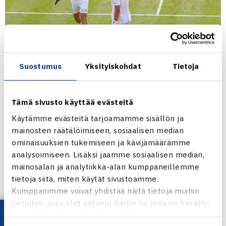
Suostumus
Yksityiskohdat
Tietoja
Tämä sivusto käyttää evästeitä
LONDON, ENGLAND – JULY 05: Henry Patten of Great
Käytämme evästeitä tarjoamamme sisällön ja
mainosten räätälöimiseen, sosiaalisen median
Britain and Harri Heliovaara of Finland interact against
ominaisuuksien tukemiseen ja kävijämäärämme
Adam Pavlasek of Czechia and Patrik Rikl of Czechia
analysoimiseen. Lisäksi jaamme sosiaalisen median,
during their Gentlemen’s Doubles third round match on day
mainosalan ja analytiikka-alan kumppaneillemme
seven of The Championships Wimbledon 2026 at All
tietoja siitä, miten käytät sivustoamme.
England Lawn Tennis and Croquet Club on July 05, 2026 in
Kumppanimme voivat yhdistää näitä tietoja muihin
London, England. (Photo by Jan Kruger/Getty Images)
tietoihin, joita olet antanut heille tai joita on kerätty,
kun olet käyttänyt heidän palvelujaan.