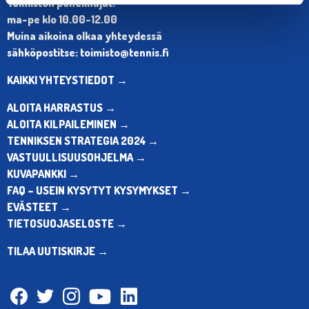
Toimiston puhelinajat:
ma-pe klo 10.00-12.00
Muina aikoina olkaa yhteydessä
sähköpostitse: toimisto@tennis.fi
KAIKKI YHTEYSTIEDOT →
ALOITA HARRASTUS →
ALOITA KILPAILEMINEN →
TENNIKSEN STRATEGIA 2024 →
VASTUULLISUUSOHJELMA →
KUVAPANKKI →
FAQ – USEIN KYSYTYT KYSYMYKSET →
EVÄSTEET →
TIETOSUOJASELOSTE →
TILAA UUTISKIRJE →