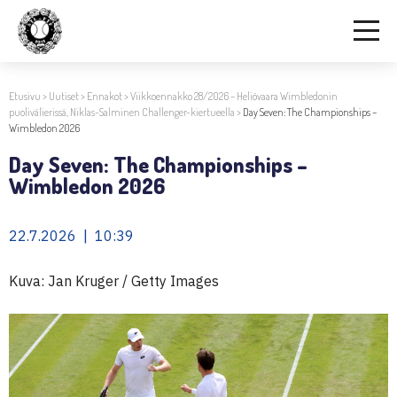
Etusivu
>
Uutiset
>
Ennakot
>
Viikkoennakko 28/2026 – Heliövaara Wimbledonin
puolivälierissä, Niklas-Salminen Challenger-kiertueella
>
Day Seven: The Championships –
Wimbledon 2026
Day Seven: The Championships –
Wimbledon 2026
22.7.2026 | 10:39
Kuva: Jan Kruger / Getty Images