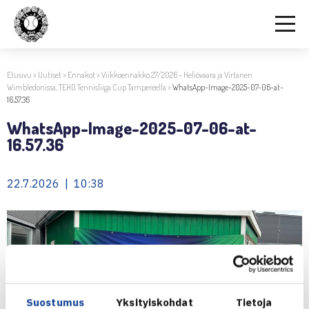
Etusivu
>
Uutiset
>
Ennakot
>
Viikkoennakko 27/2026 – Heliövaara ja Virtanen
Wimbledonissa, TEHO Tennisliiga Cup Tampereella
>
WhatsApp-Image-2025-07-06-at-
16.57.36
WhatsApp-Image-2025-07-06-at-
16.57.36
22.7.2026 | 10:38
Suostumus
Yksityiskohdat
Tietoja