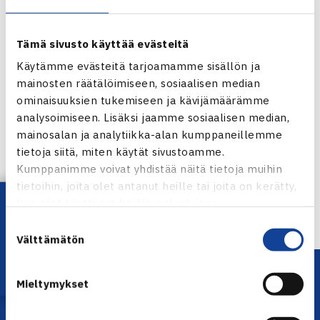
Tämä sivusto käyttää evästeitä
Käytämme evästeitä tarjoamamme sisällön ja
mainosten räätälöimiseen, sosiaalisen median
ominaisuuksien tukemiseen ja kävijämäärämme
analysoimiseen. Lisäksi jaamme sosiaalisen median,
Jaa:
mainosalan ja analytiikka-alan kumppaneillemme
tietoja siitä, miten käytät sivustoamme.
Kumppanimme voivat yhdistää näitä tietoja muihin
tietoihin, joita olet antanut heille tai joita on kerätty,
← Edellinen
Lataa OmaTennis!
kun olet käyttänyt heidän palvelujaan.
Suostumuksen
Välttämätön
valinta
Mieltymykset