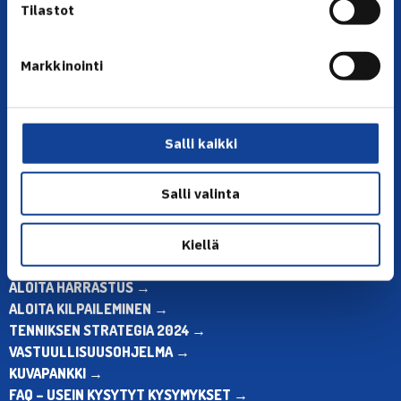
Tilastot
Markkinointi
YHTEYSTIEDOT
Olympiastadion, Paavo Nurmen tie 1, 00250 Helsinki
Puh. 010 574 3959
Salli kaikki
Toimiston puhelinajat:
ma-pe klo 10.00-12.00
Salli valinta
Muina aikoina olkaa yhteydessä
sähköpostitse: toimisto@tennis.fi
Kiellä
KAIKKI YHTEYSTIEDOT →
ALOITA HARRASTUS →
ALOITA KILPAILEMINEN →
TENNIKSEN STRATEGIA 2024 →
VASTUULLISUUSOHJELMA →
KUVAPANKKI →
FAQ – USEIN KYSYTYT KYSYMYKSET →