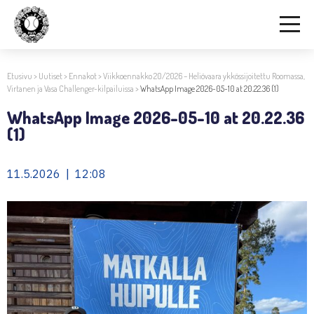
Etusivu
>
Uutiset
>
Ennakot
>
Viikkoennakko 20/2026 – Heliövaara ykkössijoitettu Roomassa,
Virtanen ja Vasa Challenger-kilpailuissa
>
WhatsApp Image 2026-05-10 at 20.22.36 (1)
WhatsApp Image 2026-05-10 at 20.22.36
(1)
11.5.2026 | 12:08