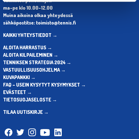
Toimiston puhelinajat:
ma-pe klo 10.00-12.00
Muina aikoina olkaa yhteydessä
sähköpostitse: toimisto@tennis.fi
KAIKKI YHTEYSTIEDOT →
ALOITA HARRASTUS →
ALOITA KILPAILEMINEN →
TENNIKSEN STRATEGIA 2024 →
VASTUULLISUUSOHJELMA →
KUVAPANKKI →
FAQ – USEIN KYSYTYT KYSYMYKSET →
EVÄSTEET →
TIETOSUOJASELOSTE →
TILAA UUTISKIRJE →