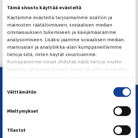
Tämä sivusto käyttää evästeitä
Käytämme evästeitä tarjoamamme sisällön ja
mainosten räätälöimiseen, sosiaalisen median
Jaa:
ominaisuuksien tukemiseen ja kävijämäärämme
analysoimiseen. Lisäksi jaamme sosiaalisen median,
mainosalan ja analytiikka-alan kumppaneillemme
tietoja siitä, miten käytät sivustoamme.
← Edellinen
Kumppanimme voivat yhdistää näitä tietoja muihin
tietoihin, joita olet antanut heille tai joita on kerätty,
Lataa OmaTennis!
kun olet käyttänyt heidän palvelujaan.
Suostumuksen
Välttämätön
valinta
Mieltymykset
Tilastot