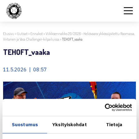
Etusivu
>
Uutiset
>
Ennakot
>
Viikkoennakko 20/2026 – Heliövaara ykkössijoitettu Roomassa,
Virtanen ja Vasa Challenger-kilpailuissa
>
TEHOFT_vaaka
TEHOFT_vaaka
11.5.2026 | 08:57
Suostumus
Yksityiskohdat
Tietoja