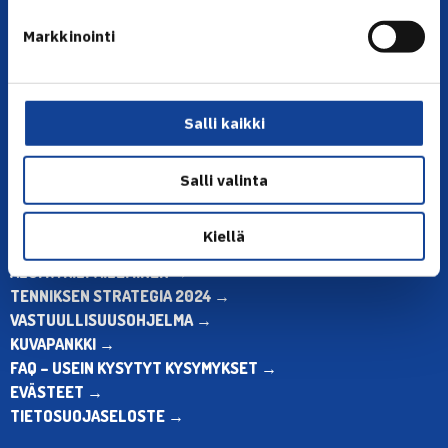
YHTEYSTIEDOT
Markkinointi
Olympiastadion, Paavo Nurmen tie 1, 00250 Helsinki
Puh. 010 574 3959
Toimiston puhelinajat:
ma-pe klo 10.00-12.00
Salli kaikki
Muina aikoina olkaa yhteydessä
sähköpostitse: toimisto@tennis.fi
Salli valinta
KAIKKI YHTEYSTIEDOT →
Kiellä
ALOITA HARRASTUS →
ALOITA KILPAILEMINEN →
TENNIKSEN STRATEGIA 2024 →
VASTUULLISUUSOHJELMA →
KUVAPANKKI →
FAQ – USEIN KYSYTYT KYSYMYKSET →
EVÄSTEET →
TIETOSUOJASELOSTE →