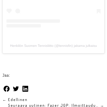
Henkilön Suomen Tennisliitto (@tennisfin) jakama julkaisu
Jaa:
← Edellinen
Seuraava uutinen: Fazer JGP: Ilmoittaudu… →