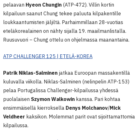
pelaavan
Hyeon Chungin
(ATP-472). Villin kortin
kilpailuun saanut Chung tekee paluuta kilpakentille
loukkaantumisten jäljiltä. Parhaimmillaan 28-vuotias
eteläkorealainen on nähty sijalla 19. maailmanlistalla.
Ruusuvuori – Chung ottelu on ohjelmassa maanantaina.
ATP CHALLENGER 125 | ETELÄ-KOREA
Patrik Niklas-Salminen
jatkaa Euroopan massakentillä
kuluvalla viikolla. Niklas-Salminen (nelinpelin ATP-153)
pelaa Portugalissa Challenger-kilpailussa yhdessä
puolalaisen
Szymon Walkowin
kanssa. Pari kohtaa
ensimmäisellä kierroksella
Denys Molchanov
/
Mick
Veldheer
kaksikon. Molemmat parit ovat sijoittamattomia
kilpailussa.