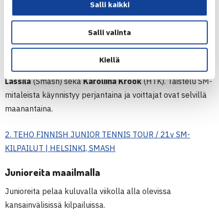
Jeri Lassila, Smash
Salli kaikki
Suomen mestaruudesta pelataan lisäksi 21-vuotiaiden
Salli valinta
sarjassa Helsingissä. Kyseessä on kauden toinen TEHO
Finnish Junior Tennis Tour -osakilpailu. Kilpailun
Kiellä
kärkisijoitettuina nähdään kotikentällä
Jeri
Lassila
(Smash) sekä
Karoliina Krook
(HTK). Taistelu SM-
mitaleista käynnistyy perjantaina ja voittajat ovat selvillä
maanantaina.
2. TEHO FINNISH JUNIOR TENNIS TOUR / 21v SM-
KILPAILUT | HELSINKI, SMASH
Junioreita maailmalla
Junioreita pelaa kuluvalla viikolla alla olevissa
kansainvälisissä kilpailuissa.