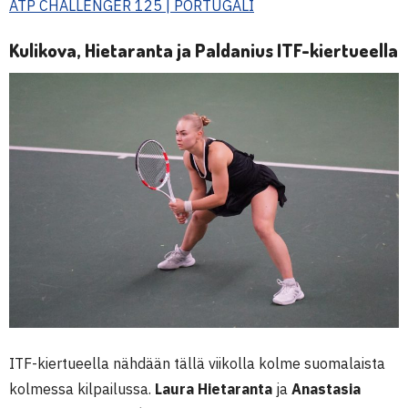
ATP CHALLENGER 125 | PORTUGALI
Kulikova, Hietaranta ja Paldanius ITF-kiertueella
ITF-kiertueella nähdään tällä viikolla kolme suomalaista
kolmessa kilpailussa.
Laura Hietaranta
ja
Anastasia