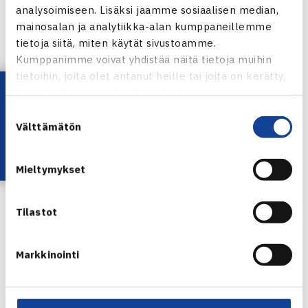
analysoimiseen. Lisäksi jaamme sosiaalisen median,
Suomessa pelattaviin kansainvälisiin kilpailuihin. Tutustu
mainosalan ja analytiikka-alan kumppaneillemme
tarkemmin villeihin kortteihin
täältä
.
tietoja siitä, miten käytät sivustoamme.
Kumppanimme voivat yhdistää näitä tietoja muihin
2. FAZER JGP, SM-KILPAILUT | TAMPERE, TATS
tietoihin, joita olet antanut heille tai joita on kerätty,
Lataa OmaTennis!
kun olet käyttänyt heidän palvelujaan.
21-vuotiaiden SM-kilpailut Helsingissä
Suostumuksen
Välttämätön
valinta
Mieltymykset
Tilastot
Markkinointi