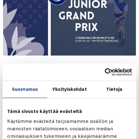
Kauden toinen Fazer JGP -osakilpailu pelataan
pääsiäisenä Tampereella, kun kaikki ikäluokat
kokoontuvat Tampereen Tenniskeskukselle 18.-21.4.
Suostumus
Yksityiskohdat
Tietoja
Kyseessä on samalla SM-kilpailut 12-16 -vuotiaiden
ikäluokissa. SM-mitaleista taistellaan kaksin-, nelin- ja
sekanelinpelissä. Kaaviot ja otteluohjelmat julkaistaan
Tämä sivusto käyttää evästeitä
TennisÄssään.
Käytämme evästeitä tarjoamamme sisällön ja
mainosten räätälöimiseen, sosiaalisen median
ominaisuuksien tukemiseen ja kävijämäärämme
Mitalien lisäksi kilpailussa jaetaan villejä kortteja