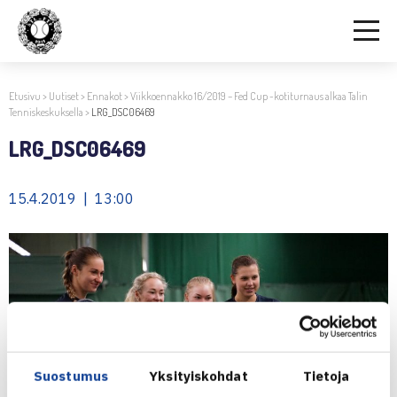
Etusivu
>
Uutiset
>
Ennakot
>
Viikkoennakko 16/2019 – Fed Cup -kotiturnaus alkaa Talin
Tenniskeskuksella
>
LRG_DSC06469
LRG_DSC06469
15.4.2019 | 13:00
Suostumus
Yksityiskohdat
Tietoja