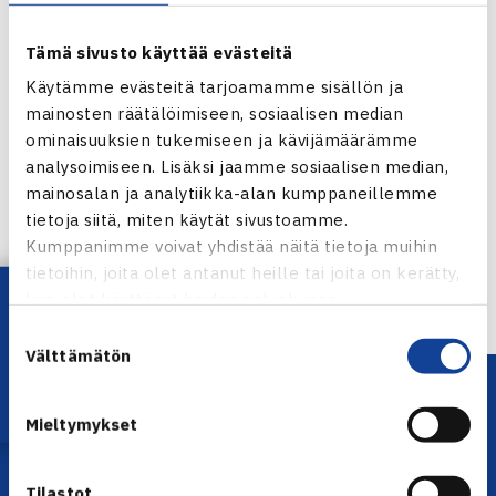
Tämä sivusto käyttää evästeitä
Käytämme evästeitä tarjoamamme sisällön ja
mainosten räätälöimiseen, sosiaalisen median
ominaisuuksien tukemiseen ja kävijämäärämme
Jaa:
analysoimiseen. Lisäksi jaamme sosiaalisen median,
mainosalan ja analytiikka-alan kumppaneillemme
tietoja siitä, miten käytät sivustoamme.
Kumppanimme voivat yhdistää näitä tietoja muihin
← Edellinen
tietoihin, joita olet antanut heille tai joita on kerätty,
Lataa OmaTennis!
kun olet käyttänyt heidän palvelujaan.
Suostumuksen
Välttämätön
valinta
Mieltymykset
Tilastot