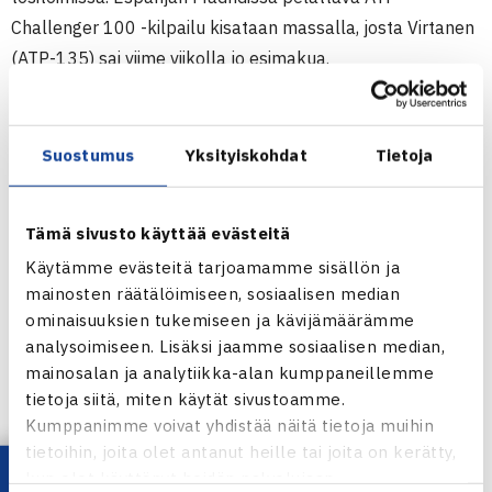
Challenger 100 -kilpailu kisataan massalla, josta Virtanen
(ATP-135) sai viime viikolla jo esimakua.
Suomalaispelaajan avausvastustajaksi on arvottu
tanskalainen
August Holmgren
(ATP-202)
Suostumus
Yksityiskohdat
Tietoja
ATP CHALLENGER 100 | ESPANJA
Suomalaiset ITF-kiertueella
Tämä sivusto käyttää evästeitä
Käytämme evästeitä tarjoamamme sisällön ja
Suomalaisia vilisee myös alkaneella viikolla runsaasti eri
mainosten räätälöimiseen, sosiaalisen median
ITF-kisoissa. Miehissä
Eero Vasa
ja
Patrick
ominaisuuksien tukemiseen ja kävijämäärämme
Kaukovalta
taistelevat Turkin $30,000 ITF -kisassa
analysoimiseen. Lisäksi jaamme sosiaalisen median,
kaaviopaikasta, kun taas
Vesa Ahti
tavoittelee
mainosalan ja analytiikka-alan kumppaneillemme
kaaviopaikkaa Egyptin M15 -kisassa. Naisissa mainiota
tietoja siitä, miten käytät sivustoamme.
Kumppanimme voivat yhdistää näitä tietoja muihin
jälkeä viime viikolla Kreikassa tehnyt
Laura
tietoihin, joita olet antanut heille tai joita on kerätty,
Hietaranta
kisaa tällä kertaa Italian massakentillä, kun
kun olet käyttänyt heidän palvelujaan.
luvassa on $30,000 ITF -kilpailu. Viime viikon tappio