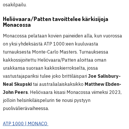
osakilpailu.
Heliövaara/Patten tavoittelee kärkisijoja
Monacossa
Monacossa pelataan kovien paineiden alla, kun vuorossa
on yksi yhdeksästä ATP 1000:een kuuluvasta
turnauksesta Monte-Carlo Masters. Turnauksessa
kakkossijoitettu Heliövaara/Patten aloittaa oman
urakkansa suoraan kakkoskierrokselta, jossa
vastustajapariksi tulee joko brittiläispari
Joe Salisbury-
Neal Skupski
tai australialaiskaksikko
Matthew Ebden-
John Peers
. Heliövaara kisasi Monacossa viimeksi 2023,
jolloin helsinkiläispelurin tie nousi pystyyn
puolivälierävaiheessa.
ATP 1000 | MONACO