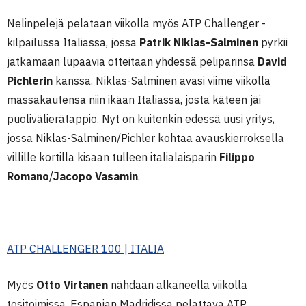
Nelinpelejä pelataan viikolla myös ATP Challenger -
kilpailussa Italiassa, jossa
Patrik Niklas-Salminen
pyrkii
jatkamaan lupaavia otteitaan yhdessä peliparinsa
David
Pichlerin
kanssa. Niklas-Salminen avasi viime viikolla
massakautensa niin ikään Italiassa, josta käteen jäi
puolivälierätappio. Nyt on kuitenkin edessä uusi yritys,
jossa Niklas-Salminen/Pichler kohtaa avauskierroksella
villille kortilla kisaan tulleen italialaisparin
Filippo
Romano
/
Jacopo Vasamin
.
ATP CHALLENGER 100 | ITALIA
Myös
Otto Virtanen
nähdään alkaneella viikolla
tositoimissa. Espanjan Madridissa pelattava ATP