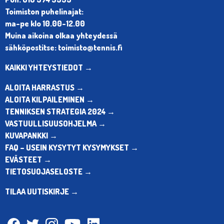
Toimiston puhelinajat:
ma-pe klo 10.00-12.00
Muina aikoina olkaa yhteydessä
sähköpostitse: toimisto@tennis.fi
KAIKKI YHTEYSTIEDOT →
ALOITA HARRASTUS →
ALOITA KILPAILEMINEN →
TENNIKSEN STRATEGIA 2024 →
VASTUULLISUUSOHJELMA →
KUVAPANKKI →
FAQ – USEIN KYSYTYT KYSYMYKSET →
EVÄSTEET →
TIETOSUOJASELOSTE →
TILAA UUTISKIRJE →