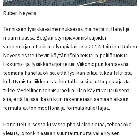
Ruben Neyens
Tenniksen fysiikkavalmennuksessa mainetta niittänyt ja
muun muassa Belgian olympiavoimistelijoiden
valmentajana Pariisin olympialaisissa 2024 toiminut Ruben
Neyens esitteli hyvin käytännönläheistä ja pelilähtöistä
liikkumis- ja fysiikkaharjoittelua. Viikonlopun kantavana
teemana hänellä oli se, että fysiikan pitää tukea teknistä
kehittymistä, liikkumista kentällä ja sitä, että pelaajasta
tulee täydellinen tennisurheilija. Hän käytti vertauksena
sitä, että lajissa ikään kuin rakennetaan samaan aikaan
formula-auton moottoria ja formulakuljettajaa.
Harjoittelun isossa kuvassa pitäisi aina tietää, tehdäänkö
yleistä, johonkin asiaan suuntautunutta vai erityisen