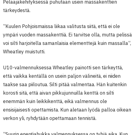
Pelaajakehityksessä puhutaan usein massakenttien
tärkeydestä.
”Kuulen Pohjoismaissa liikaa valitusta siitä, että ei ole
ympäri vuoden massakenttiä. Ei tarvitse olla, mutta pelissä
voi silti harjoitella samanlaisia elementtejä kuin massalla”,
Wheatley muistutti.
U10-valmennuksessa Wheatley painotti sen tärkeyttä,
että vaikka kentällä on usein paljon välineitä, ei niiden
taakse saa piiloutua. Silti pitää valmentaa. Hän kuitenkin
korosti sitä, että aivan pikkujunnuilla kenttä on silti
enemmän kuin leikkikenttä, eikä valmennus ole
ensisijaisesti opettamista. Kun aletaan lyödä palloa oikean
verkon yli, ryhdytään opettamaan tennistä.
”Suurin energiahukka valmennuksessa on tyhjä aika. Kun