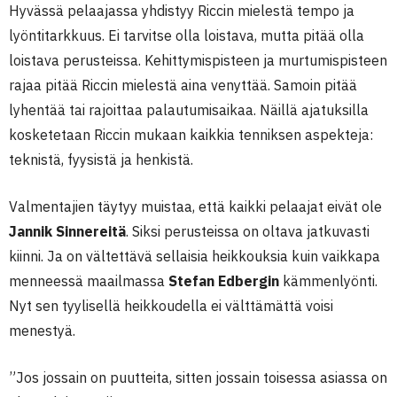
Hyvässä pelaajassa yhdistyy Riccin mielestä tempo ja
lyöntitarkkuus. Ei tarvitse olla loistava, mutta pitää olla
loistava perusteissa. Kehittymispisteen ja murtumispisteen
rajaa pitää Riccin mielestä aina venyttää. Samoin pitää
lyhentää tai rajoittaa palautumisaikaa. Näillä ajatuksilla
kosketetaan Riccin mukaan kaikkia tenniksen aspekteja:
teknistä, fyysistä ja henkistä.
Valmentajien täytyy muistaa, että kaikki pelaajat eivät ole
Jannik Sinnereitä
. Siksi perusteissa on oltava jatkuvasti
kiinni. Ja on vältettävä sellaisia heikkouksia kuin vaikkapa
menneessä maailmassa
Stefan Edbergin
kämmenlyönti.
Nyt sen tyylisellä heikkoudella ei välttämättä voisi
menestyä.
”Jos jossain on puutteita, sitten jossain toisessa asiassa on