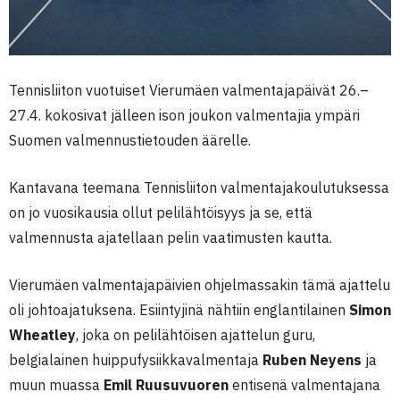
Tennisliiton vuotuiset Vierumäen valmentajapäivät 26.–
27.4. kokosivat jälleen ison joukon valmentajia ympäri
Suomen valmennustietouden äärelle.
Kantavana teemana Tennisliiton valmentajakoulutuksessa
on jo vuosikausia ollut pelilähtöisyys ja se, että
valmennusta ajatellaan pelin vaatimusten kautta.
Vierumäen valmentajapäivien ohjelmassakin tämä ajattelu
oli johtoajatuksena. Esiintyjinä nähtiin englantilainen
Simon
Wheatley
, joka on pelilähtöisen ajattelun guru,
belgialainen huippufysiikkavalmentaja
Ruben Neyens
ja
muun muassa
Emil Ruusuvuoren
entisenä valmentajana