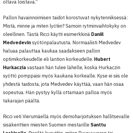
oltava loistava.”
Pallon havainnoimisen taidot korostuvat nykytenniksessä:
Mistä, minne ja miten lyötiin? Samoin rytminvaihtokyky on
oleellinen. Tästä Ricci käytti esimerkkinä
Daniil
Medvedevin
syötönpalautusta. Normaalisti Medvedev
haluaa palauttaa kaukaa saadakseen pallon
optimikorkeudelle eli lantion korkeudelle.
Hubert
Hurkaczia
vastaan hän tulee lähelle, koska Hurkaczin
syöttö pomppaisi myös kaukana korkealle. Kyse ei siis ole
yhdestä taidosta, jota Medvedev käyttää, vaan hän osaa
sopeutua. Hän pystyy kyllä ottamaan palloa myös
takarajan päältä.
Ricci veti Vierumäellä myös demoharjoituksen hallitsevalle
sisäkenttien miesten Suomen mestarille
Santtu