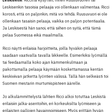
Leskiselle
. Ricciltä kysyttiin, miten Ruusuvuoren tai
Leskisenkin tasoisia pelaajia voi ollenkaan valmentaa. Ricci
korosti, että on paljonkin, mitä voi tehdä. Ruusuvuori ei ole
ollenkaan tasaisin pelaaja, vaikka on paljon potentiaalia.
Ja Leskisestä hän sanoi, että siihen on syitä, että tämä
pelaa Suomessa eikä maailmalla.
Ricci näytti erilaisia harjoitteita, joilla hyväkin pelaaja
saadaan vaativalla tavalla liikkeelle. Esimerkiksi lyömällä
tai feedaamalla koko ajan kämmenkulmaan ja
pakottamalla pelaaja käymään koskettamassa kentän
keskiviivan jatketta lyöntien välissä. Tällä hän selkeästi toi
Suomen mestarin murtumispisteen äärelle.
Jo alkulämmittelystä lähtien Ricci alkoi totuttaa Leskistä
erilaisiin jalka-asentoihin, eri korkeuksilta lyömiseen ja
erilaisten pallojen havainnoimiseen. Myös erittäin hyvän