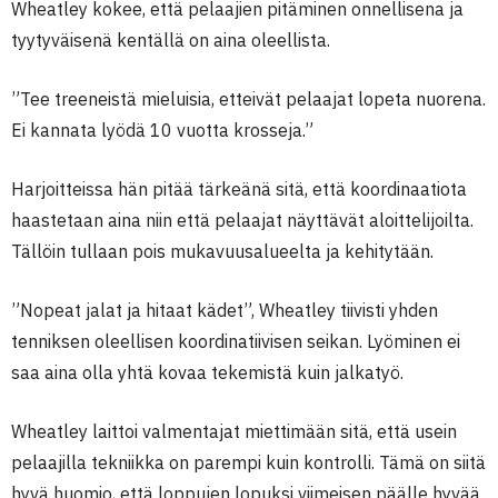
Wheatley kokee, että pelaajien pitäminen onnellisena ja
tyytyväisenä kentällä on aina oleellista.
”Tee treeneistä mieluisia, etteivät pelaajat lopeta nuorena.
Ei kannata lyödä 10 vuotta krosseja.”
Harjoitteissa hän pitää tärkeänä sitä, että koordinaatiota
haastetaan aina niin että pelaajat näyttävät aloittelijoilta.
Tällöin tullaan pois mukavuusalueelta ja kehitytään.
”Nopeat jalat ja hitaat kädet”, Wheatley tiivisti yhden
tenniksen oleellisen koordinatiivisen seikan. Lyöminen ei
saa aina olla yhtä kovaa tekemistä kuin jalkatyö.
Wheatley laittoi valmentajat miettimään sitä, että usein
pelaajilla tekniikka on parempi kuin kontrolli. Tämä on siitä
hyvä huomio, että loppujen lopuksi viimeisen päälle hyvää