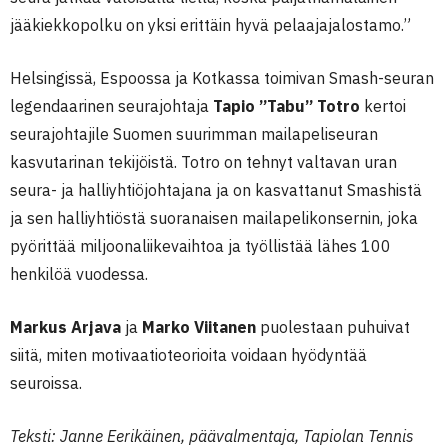
jääkiekkopolku on yksi erittäin hyvä pelaajajalostamo.”
Helsingissä, Espoossa ja Kotkassa toimivan Smash-seuran
legendaarinen seurajohtaja
Tapio ”Tabu” Totro
kertoi
seurajohtajile Suomen suurimman mailapeliseuran
kasvutarinan tekijöistä. Totro on tehnyt valtavan uran
seura- ja halliyhtiöjohtajana ja on kasvattanut Smashistä
ja sen halliyhtiöstä suoranaisen mailapelikonsernin, joka
pyörittää miljoonaliikevaihtoa ja työllistää lähes 100
henkilöä vuodessa.
Markus Arjava
ja
Marko Viitanen
puolestaan puhuivat
siitä, miten motivaatioteorioita voidaan hyödyntää
seuroissa.
Teksti: Janne Eerikäinen, päävalmentaja, Tapiolan Tennis