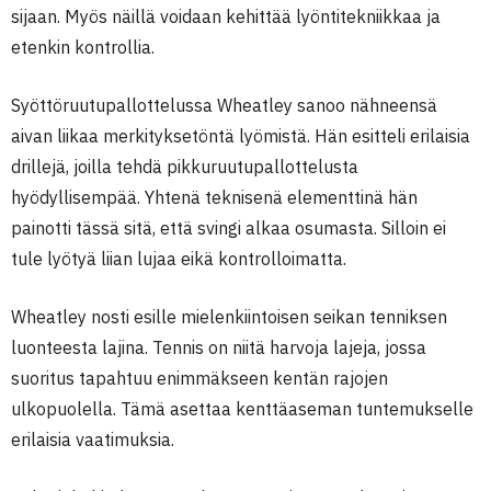
sijaan. Myös näillä voidaan kehittää lyöntitekniikkaa ja
etenkin kontrollia.
Syöttöruutupallottelussa Wheatley sanoo nähneensä
aivan liikaa merkityksetöntä lyömistä. Hän esitteli erilaisia
drillejä, joilla tehdä pikkuruutupallottelusta
hyödyllisempää. Yhtenä teknisenä elementtinä hän
painotti tässä sitä, että svingi alkaa osumasta. Silloin ei
tule lyötyä liian lujaa eikä kontrolloimatta.
Wheatley nosti esille mielenkiintoisen seikan tenniksen
luonteesta lajina. Tennis on niitä harvoja lajeja, jossa
suoritus tapahtuu enimmäkseen kentän rajojen
ulkopuolella. Tämä asettaa kenttäaseman tuntemukselle
erilaisia vaatimuksia.