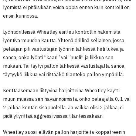
lyömistä ei pitäisikään voida oppia ennen kuin kontrolli on
ensin kunnossa.
Lyöntidrilleissä Wheatley esitteli kontrollin hakemista
lyöntivarmuuden kautta. Yhtenä drillinä sellainen, jossa
pelaajan piti vastustajan lyönnin lähtiessä heti lukea ja
sanoa, onko lyönti ”kaari” vai ”nuoli” ja liikkua sen
mukaan. Tai täytyi pallon lähtiessä vastustajalta sanoa,
täytyykö liikkua vai riittääkö tilanteko pallon ympärillä.
Kenttäasemaan liittyvinä harjoitteina Wheatley käytti
muun muassa sen havainnoimista, onko pelaajalla 0, 1 vai
2 jalkaa kentän sisäpuolella. Ja vaikka olisi 2 jalkaa, ei
pidä yliyrittää aggressiivisissa tilanteissakaan.
Wheatley suosii elävän pallon harjoitteita koppatreenin