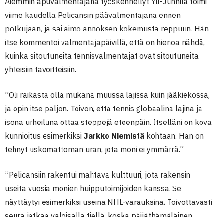
Aiemmin apuvalmentajana työskennellyt Yli-Junnila toimi
viime kaudella Pelicansin päävalmentajana ennen
potkujaan, ja sai aimo annoksen kokemusta reppuun. Hän
itse kommentoi valmentajapäivillä, että on hienoa nähdä,
kuinka sitoutuneita tennisvalmentajat ovat sitoutuneita
yhteisiin tavoitteisiin.
”Oli raikasta olla mukana muussa lajissa kuin jääkiekossa,
ja opin itse paljon. Toivon, että tennis globaalina lajina ja
isona urheiluna ottaa steppejä eteenpäin. Itselläni on kova
kunnioitus esimerkiksi
Jarkko Niemistä
kohtaan. Hän on
tehnyt uskomattoman uran, jota moni ei ymmärrä.”
”Pelicansiin rakentui mahtava kulttuuri, jota rakensin
useita vuosia monien huipputoimijoiden kanssa. Se
näyttäytyi esimerkiksi useina NHL-varauksina. Toivottavasti
seura jatkaa valoisalla tiellä, koska päijäthämäläinen