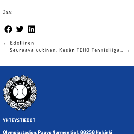
Jaa:
← Edellinen
Seuraava uutinen: Kesän TEHO Tennisliiga… →
YHTEYSTIEDOT
Olympiastadion, Paavo Nurmen tie 1, 00250 Helsinki