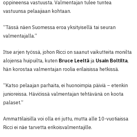
oppineensa vastuusta. Valmentajan tulee tuntea
vastuunsa pelaajiaan kohtaan.
”Tässä näen Suomessa eroa yksityisellä tai seuran
valmentajalla.”
Itse arjen työssä, johon Ricci on saanut vaikutteita monilta
alojensa huipuilta, kuten
Bruce Leeltä
ja
Usain Boltilta
,
hän korostaa valmentajan roolia erilaisissa hetkissä.
”Katso pelaajan parhaita, ei huonoimpia päiviä – etenkin
junioreissa. Häviöissä valmentajan tehtävänä on koota
palaset.”
Ammattilaisilla voi olla eri juttu, mutta alle 10-vuotiaissa
Ricci ei näe tarvetta erikoisvalmentajille.