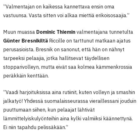
”Valmentajan on kaikessa kannettava ensin oma
vastuunsa. Vasta sitten voi alkaa miettiä erikoisosaajia.”
Muun muassa
Dominic Thiemin
valmentajana tunnetulta
Günter Bresnikiltä
Riccille on tarttunut matkaan ajatus
perusasioista. Bresnik on sanonut, että hän on nähnyt
tarpeeksi pelaajia, jotka hallitsevat täydellisen
stopparivolleyn, mutta eivät saa kolmea kämmenkrossia
peräkkäin kenttään.
”Vaadi harjoituksissa aina rutiinit, kuten volleyn ja smashin
jalkatyö! Yhdessä suomalaisseurassa vieraillessani jouduin
puuttumaan siihen, kun pelaajat lähtivät
lämmittelyiskulyönteihin aina kylki valmiiksi käännettynä.
Ei niin tapahdu pelissäkään.”