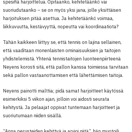
spesifiä harjoittelua. Opitaanko, kehitetäänkö vai
suoriudutaanko – se on myös yksi jana, jolle yksittäisen
harjoituksen pitää asettua. Ja kehitetäänkö voimaa,
liikkuvuutta, kestävyyttä, nopeutta vai koordinaatiota?
Tähän kaikkeen liittyy se, että tennis on lajina sellainen,
että vaaditaan monenlaisten ominaisuuksien ja taitojen
yhdistelemistä. Yhtenä tennistaitojen luonteenpiirteenä
Neyens korosti sitä, että pallon kanssa toimiessa tarvitaan
sekä pallon vastaanottamisen että lähettämisen taitoja.
Neyens painotti malttia; pidä samat harjoitteet käytössä
esimerkiksi 5 viikon ajan, jolloin voi aidosti seurata
kehitystä. Ja pelaajat oppivat tuntemaan harjoitteet ja
suoriutumaan niiden sisällä.
”Anna perusteiden kehittyä ja arvioi niitä”, hän muotoili.