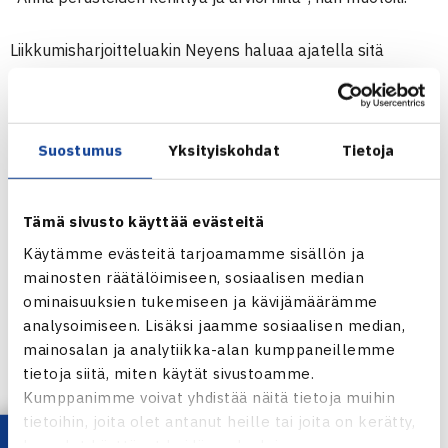
Liikkumisharjoitteluakin Neyens haluaa ajatella sitä
kautta, mitä pelissä tapahtuu – esimerkiksi, että 80
prosenttia tennisliikkumisesta on lateraalisuunnan liikettä.
Suostumus
Yksityiskohdat
Tietoja
Tenniksen vaatimukset ovat erilaisia kuin joissain muissa
lajeissa; et esimerkiksi tiedä ennakkoon ottelun kestoa.
Tämä sivusto käyttää evästeitä
”Harjoitellaanko koskaan niin kauan, miten ottelut
Käytämme evästeitä tarjoamamme sisällön ja
pisimmillään kestävät”, Neyens kysyi?
mainosten räätälöimiseen, sosiaalisen median
ominaisuuksien tukemiseen ja kävijämäärämme
Tenniksen luonteeseen kuuluu kompleksisuus:
analysoimiseen. Lisäksi jaamme sosiaalisen median,
mainosalan ja analytiikka-alan kumppaneillemme
tietoja siitä, miten käytät sivustoamme.
”Liike on nopeaa, mutta samalla vaaditaan kontrollia ja
Kumppanimme voivat yhdistää näitä tietoja muihin
ajatustyötä. Pisteen syklissä tulee liike, lyönnin kiihdytys,
tietoihin, joita olet antanut heille tai joita on kerätty,
rentoutus ja taas liike.”
kun olet käyttänyt heidän palvelujaan.