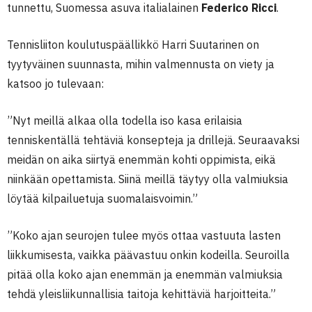
tunnettu, Suomessa asuva italialainen
Federico Ricci
.
Tennisliiton koulutuspäällikkö Harri Suutarinen on
tyytyväinen suunnasta, mihin valmennusta on viety ja
katsoo jo tulevaan:
”Nyt meillä alkaa olla todella iso kasa erilaisia
tenniskentällä tehtäviä konsepteja ja drillejä. Seuraavaksi
meidän on aika siirtyä enemmän kohti oppimista, eikä
niinkään opettamista. Siinä meillä täytyy olla valmiuksia
löytää kilpailuetuja suomalaisvoimin.”
”Koko ajan seurojen tulee myös ottaa vastuuta lasten
liikkumisesta, vaikka päävastuu onkin kodeilla. Seuroilla
pitää olla koko ajan enemmän ja enemmän valmiuksia
tehdä yleisliikunnallisia taitoja kehittäviä harjoitteita.”