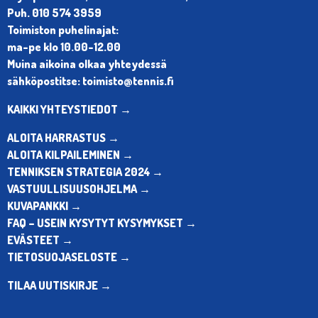
Puh. 010 574 3959
Toimiston puhelinajat:
ma-pe klo 10.00-12.00
Muina aikoina olkaa yhteydessä
sähköpostitse: toimisto@tennis.fi
KAIKKI YHTEYSTIEDOT →
ALOITA HARRASTUS →
ALOITA KILPAILEMINEN →
TENNIKSEN STRATEGIA 2024 →
VASTUULLISUUSOHJELMA →
KUVAPANKKI →
FAQ – USEIN KYSYTYT KYSYMYKSET →
EVÄSTEET →
TIETOSUOJASELOSTE →
TILAA UUTISKIRJE →