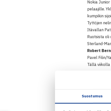
Nokia Junior 
pelaajille. Y
kumpikin sijo
Tyttöjen neli
Itävallan Patr
Ruotsista oli
Sterland-Mar
Robert Bern
Pavel Filin/Y
Tällä viikoll
Nokia Junio
Juniorien 4.
19.-25.10. 
Suostumus
Loppuottelut
Poikien kaksi