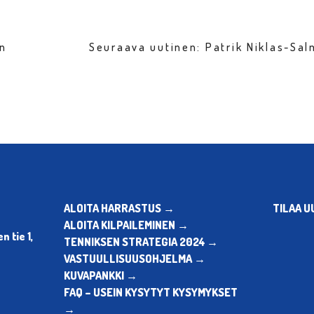
en
Seuraava uutinen: Patrik Niklas-Sa
ALOITA HARRASTUS →
TILAA U
ALOITA KILPAILEMINEN →
 tie 1,
TENNIKSEN STRATEGIA 2024 →
VASTUULLISUUSOHJELMA →
KUVAPANKKI →
FAQ – USEIN KYSYTYT KYSYMYKSET
→