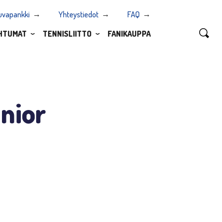
uvapankki
Yhteystiedot
FAQ
HTUMAT
TENNISLIITTO
FANIKAUPPA
unior