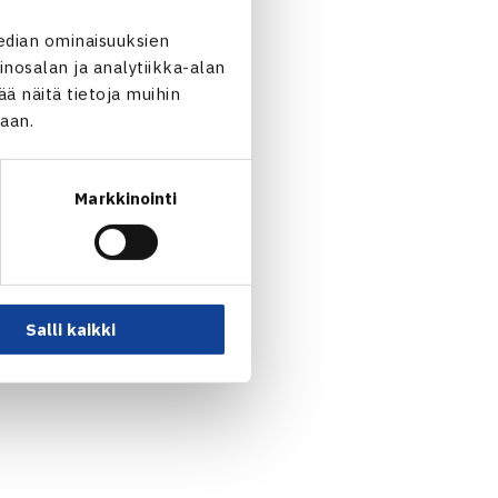
4 75
edian ominaisuuksien
nosalan ja analytiikka-alan
 näitä tietoja muihin
jaan.
ahor Yatsuk Valko-Venäjä (2.)
Markkinointi
Branda Njuki Ruotsi (2.) 64
Salli kaikki