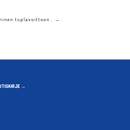
lminen tuplavoittoon… →
UTISKIRJE →