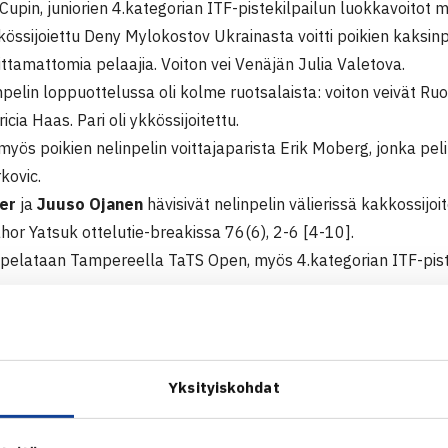
Cupin, juniorien 4.kategorian ITF-pistekilpailun luokkavoitot m
kkössijoiettu Deny Mylokostov Ukrainasta voitti poikien kaksinpeli
ittamattomia pelaajia. Voiton vei Venäjän Julia Valetova.
npelin loppuottelussa oli kolme ruotsalaista: voiton veivät Ru
icia Haas. Pari oli ykkössijoitettu.
 myös poikien nelinpelin voittajaparista Erik Moberg, jonka peli
kovic.
er
ja
Juuso Ojanen
hävisivät nelinpelin välierissä kakkossijoi
ahor Yatsuk ottelutie-breakissa 76(6), 2-6 [4-10].
a pelataan Tampereella TaTS Open, myös 4.kategorian ITF-pist
r Cup
kategorian ITF-pistekilpailu
Vierumäki
Yksityiskohdat
ulokset:
npeli