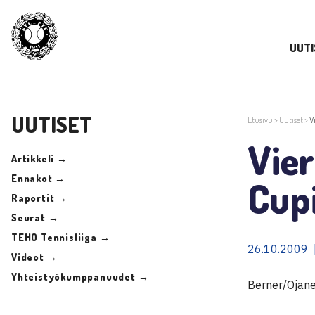
UUTI
UUTISET
Etusivu
>
Uutiset
>
V
Vier
Artikkeli →
Ennakot →
Cup
Raportit →
Seurat →
TEHO Tennisliiga →
26.10.2009 
Videot →
Yhteistyökumppanuudet →
Berner/Ojanen