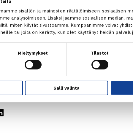
stov Ukraina (1.) – Stefan Sterland-Markovic Britannia (4.) 6
teitä
inpeli
mamme sisällön ja mainosten räätälöimiseen, sosiaalisen m
me analysoimiseen. Lisäksi jaamme sosiaalisen median, mai
a Venäjä – Marija Milutinovic Ruotsi 64 62
itä, miten käytät sivustoamme. Kumppanimme voivat yhdistää
peli
t heille tai joita on kerätty, kun olet käyttänyt heidän palvelu
uotsi/Stefan Sterland-Markovic Britannia (3.) – Pavel Filin/Y
npeli
Mieltymykset
Tilastot
 Itävalta/Valeria Osadchenko Ruotsi (1.) – Marija Milutinovic/
nior Cup
Salli valinta