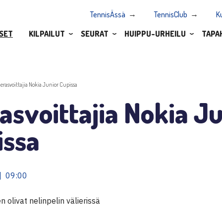
TennisÄssä
TennisClub
K
SET
KILPAILUT
SEURAT
HUIPPU-URHEILU
TAPA
ierasvoittajia Nokia Junior Cupissa
asvoittajia Nokia J
issa
| 09:00
 olivat nelinpelin välierissä