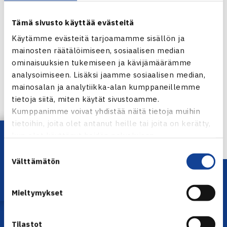
olleet jo jonkin aikaa myynnissä. Vielä on tilaa kolmen (10
hengen] pöydän verran. Kannattaa siis pitää kiirettä.
Tämä sivusto käyttää evästeitä
Käytämme evästeitä tarjoamamme sisällön ja
Tennisgaala
mainosten räätälöimiseen, sosiaalisen median
Jaa:
ominaisuuksien tukemiseen ja kävijämäärämme
analysoimiseen. Lisäksi jaamme sosiaalisen median,
mainosalan ja analytiikka-alan kumppaneillemme
tietoja siitä, miten käytät sivustoamme.
Kumppanimme voivat yhdistää näitä tietoja muihin
← Edellinen
tietoihin, joita olet antanut heille tai joita on kerätty,
Seuraava uutinen: Sillanpää puolivälieriin
Lataa OmaTennis!
kun olet käyttänyt heidän palvelujaan.
Shymkentissä… →
Suostumuksen
Välttämätön
valinta
Mieltymykset
Tilastot