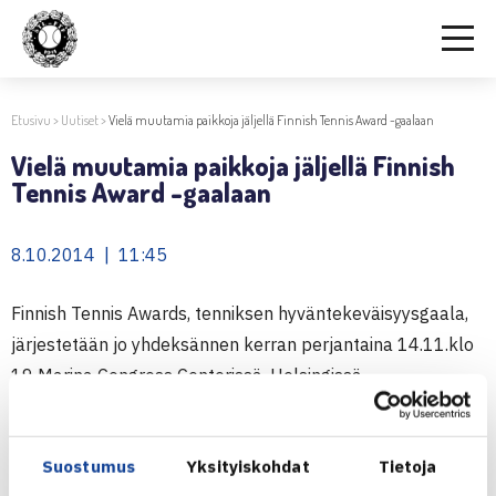
Etusivu
>
Uutiset
>
Vielä muutamia paikkoja jäljellä Finnish Tennis Award -gaalaan
Vielä muutamia paikkoja jäljellä Finnish
Tennis Award -gaalaan
8.10.2014 | 11:45
Finnish Tennis Awards, tenniksen hyväntekeväisyysgaala,
järjestetään jo yhdeksännen kerran perjantaina 14.11.klo
19 Marina Congress Centerissä, Helsingissä.
Alla olevasta linkistä pääsee ilmoittautumaan gaalaan.
Seurapöytien
ja
yksittäisten paikkojen
illalliskortit ovat
Suostumus
Yksityiskohdat
Tietoja