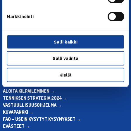
YHTEYSTIEDOT
Markkinointi
Olympiastadion, Paavo Nurmen tie 1, 00250 Helsinki
Puh. 010 574 3959
Toimiston puhelinajat:
Salli kaikki
ma-pe klo 10.00-12.00
Muina aikoina olkaa yhteydessä
Salli valinta
sähköpostitse: toimisto@tennis.fi
KAIKKI YHTEYSTIEDOT →
Kiellä
ALOITA HARRASTUS →
ALOITA KILPAILEMINEN →
TENNIKSEN STRATEGIA 2024 →
VASTUULLISUUSOHJELMA →
KUVAPANKKI →
FAQ – USEIN KYSYTYT KYSYMYKSET →
EVÄSTEET →