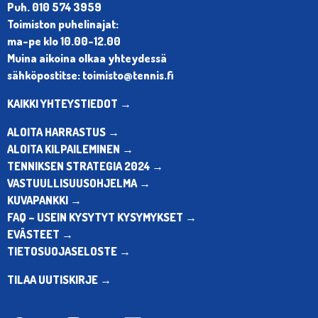
Puh. 010 574 3959
Toimiston puhelinajat:
ma-pe klo 10.00-12.00
Muina aikoina olkaa yhteydessä
sähköpostitse: toimisto@tennis.fi
KAIKKI YHTEYSTIEDOT →
ALOITA HARRASTUS →
ALOITA KILPAILEMINEN →
TENNIKSEN STRATEGIA 2024 →
VASTUULLISUUSOHJELMA →
KUVAPANKKI →
FAQ – USEIN KYSYTYT KYSYMYKSET →
EVÄSTEET →
TIETOSUOJASELOSTE →
TILAA UUTISKIRJE →