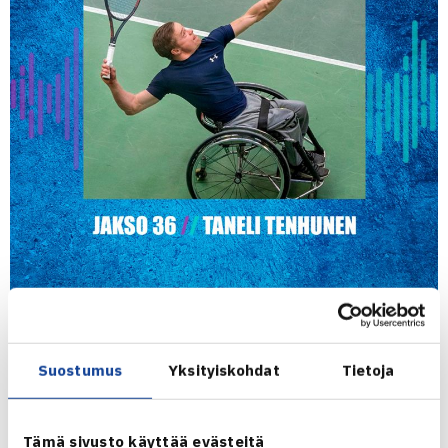
Suomen menestynein pyörätuolitennispelaaja
Taneli
Tenhunen
lopetti ammattilaisuransa vuonna 2021.
Suostumus
Yksityiskohdat
Tietoja
Tenhunen ylsi parhaimmillaan maailmanlistalla
kaksinpelissä 60. ja nelinpelissä 55.
Tämä sivusto käyttää evästeitä