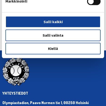
Markkinointi
Jaa:
Salli kaikki
← Edellinen
Salli valinta
Seuraava uutinen: Viikkokatsaus 42/2024 – →
Kiellä
YHTEYSTIEDOT
Olympiastadion, Paavo Nurmen tie 1, 00250 Helsinki