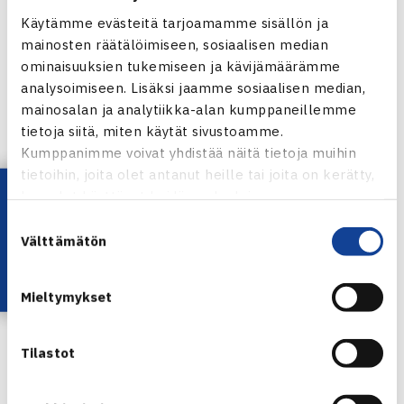
Nyt Tenhunen liittyi Verkolla-podcastin linjoille
Käytämme evästeitä tarjoamamme sisällön ja
muistelemaan menestyksekästä ammattilaisuraansa aina
mainosten räätälöimiseen, sosiaalisen median
ominaisuuksien tukemiseen ja kävijämäärämme
huippuhetkistä Pekingin paralympialaisissa 2008 uran ja
analysoimiseen. Lisäksi jaamme sosiaalisen median,
lähes koko elämän katkaisseeseen munuaisen
mainosalan ja analytiikka-alan kumppaneillemme
vajaatoimintaan.
tietoja siitä, miten käytät sivustoamme.
Kumppanimme voivat yhdistää näitä tietoja muihin
JAKSON AIHEET:
tietoihin, joita olet antanut heille tai joita on kerätty,
Lataa OmaTennis!
kun olet käyttänyt heidän palvelujaan.
Kuka on Taneli ja ammattilaisuran alku 2004
Suostumuksen
Pyörätuolitenniksen erityispiirteet
Välttämätön
valinta
Pekingin paralympialaiset 2008
Vakava sairastuminen 2011 ja Jarkko Niemisen
Mieltymykset
avustuksella kohti comebackia 2016
Nykyrooli Kuopion Tennisseurassa ja ansioitunut
Puolen Suomen Tennis -toiminta
Tilastot
KUUNTELE:
SPOTIFY
|
APPLE PODCAST