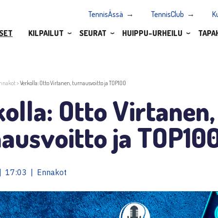
TennisÄssä
TennisClub
K
SET
KILPAILUT
SEURAT
HUIPPU-URHEILU
TAPA
nnakot
>
Verkolla: Otto Virtanen, turnausvoitto ja TOP100
olla: Otto Virtanen,
ausvoitto ja TOP10
| 17:03 | Ennakot