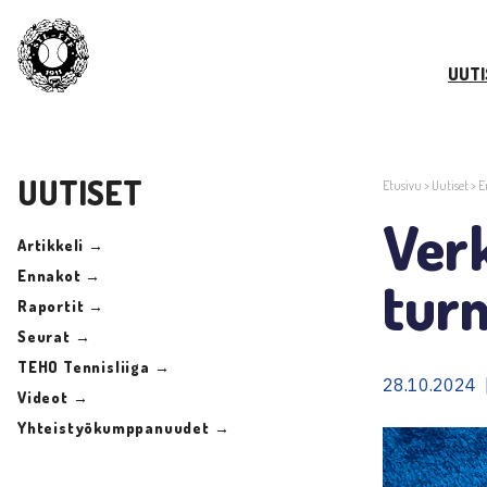
UUTI
UUTISET
Etusivu
>
Uutiset
>
E
Verk
Artikkeli →
Ennakot →
turn
Raportit →
Seurat →
TEHO Tennisliiga →
28.10.2024 
Videot →
Yhteistyökumppanuudet →