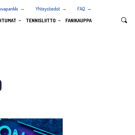
uvapankki
Yhteystiedot
FAQ
HTUMAT
TENNISLIITTO
FANIKAUPPA
0