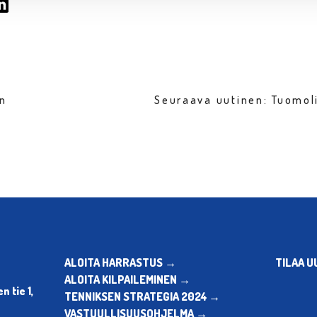
en
Seuraava uutinen: Tuomol
ALOITA HARRASTUS →
TILAA U
ALOITA KILPAILEMINEN →
 tie 1,
TENNIKSEN STRATEGIA 2024 →
VASTUULLISUUSOHJELMA →