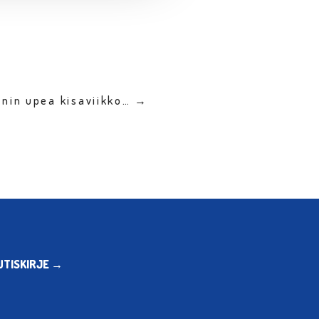
inin upea kisaviikko… →
UTISKIRJE →