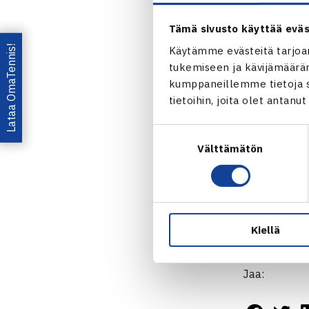
Tämä sivusto käyttää eväs
Lataa OmaTennis!
Käytämme evästeitä tarjoa
tukemiseen ja kävijämääräm
kumppaneillemme tietoja si
tietoihin, joita olet antanu
Suostumuksen
Välttämätön
valinta
Suoraan asia
Challenger -
Kiellä
Virtasta
!
Jaa: