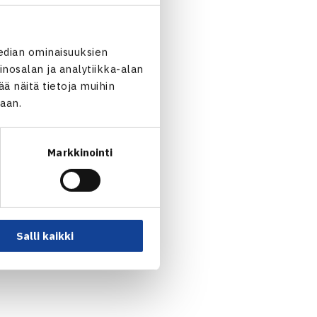
edian ominaisuuksien
nosalan ja analytiikka-alan
 näitä tietoja muihin
jaan.
Markkinointi
n juuri kauden kolmannen ATP
 TOP100 noussutta
Otto
Salli kaikki