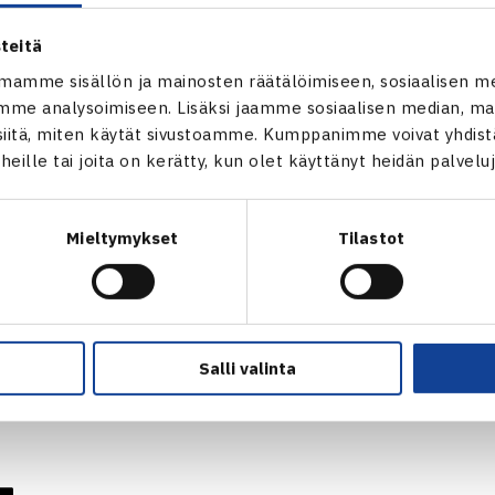
teitä
mamme sisällön ja mainosten räätälöimiseen, sosiaalisen m
me analysoimiseen. Lisäksi jaamme sosiaalisen median, mai
itä, miten käytät sivustoamme. Kumppanimme voivat yhdistää
t heille tai joita on kerätty, kun olet käyttänyt heidän palvelu
Mieltymykset
Tilastot
an, kuulijat lämpimästi tervetuloa Verkolla-podiin kuulemaa
kisansa voittanutta ja samalla ensimmäistä kertaa urallaan
Salli valinta