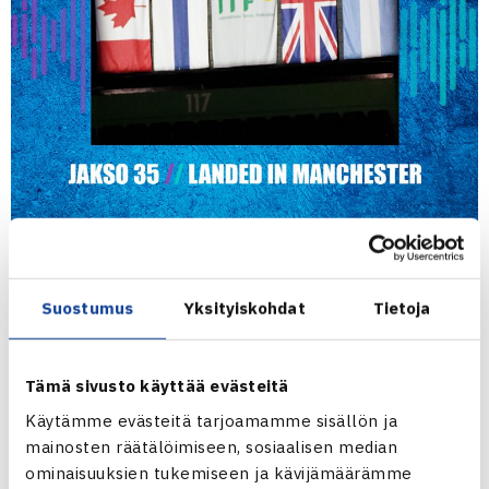
Davis Cup Finalsin valmistautuminen on kovassa
Suostumus
Yksityiskohdat
Tietoja
vauhdissa; tällä kertaa Verkolla-podcast sukeltaa syvään
päähän valmistautumisen suhteen.
Tämä sivusto käyttää evästeitä
Vieraiksi ei saapunut yksi, ei kaksi, vaan komeat kolme
Käytämme evästeitä tarjoamamme sisällön ja
vierasta. Joukkueen valmistautumista käydään läpi
mainosten räätälöimiseen, sosiaalisen median
joukkueenjohtaja
Roope Kailaheimon
, fysioterapeutti
Joni
ominaisuuksien tukemiseen ja kävijämäärämme